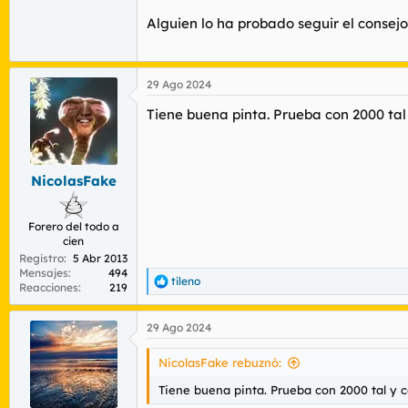
Alguien lo ha probado seguir el consejo
29 Ago 2024
Tiene buena pinta. Prueba con 2000 tal
NicolasFake
Forero del todo a
cien
Registro
5 Abr 2013
Mensajes
494
tileno
R
Reacciones
219
e
a
29 Ago 2024
c
c
i
NicolasFake rebuznó:
o
n
Tiene buena pinta. Prueba con 2000 tal y 
e