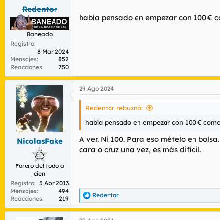
s
Redentor
:
había pensado en empezar con 100 € 
Baneado
Registro
8 Mar 2024
Mensajes
852
Reacciones
750
29 Ago 2024
Redentor rebuznó:
había pensado en empezar con 100 € com
A ver. Ni 100. Para eso mételo en bolsa
NicolasFake
cara o cruz una vez, es más difícil.
Forero del todo a
cien
Registro
5 Abr 2013
Mensajes
494
Redentor
R
Reacciones
219
e
a