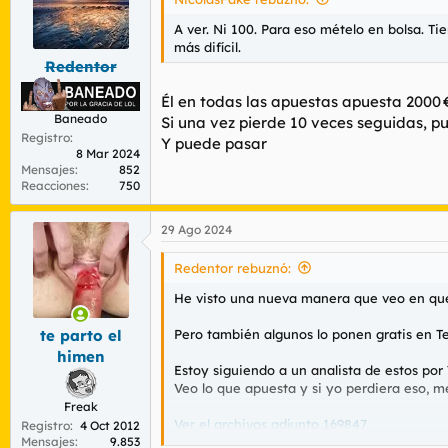
o
n
A ver. Ni 100. Para eso mételo en bolsa. Ti
e
más difícil.
s
Redentor
:
Él en todas las apuestas apuesta 2000 
Baneado
Si una vez pierde 10 veces seguidas, p
Registro
Y puede pasar
8 Mar 2024
Mensajes
852
Reacciones
750
29 Ago 2024
Redentor rebuznó:
He visto una nueva manera que veo en que l
Pero también algunos lo ponen gratis en T
te parto el
himen
Estoy siguiendo a un analista de estos por
Veo lo que apuesta y si yo perdiera eso, me
Freak
Ver el archivos adjunto 169847
Registro
4 Oct 2012
Mensajes
9.853