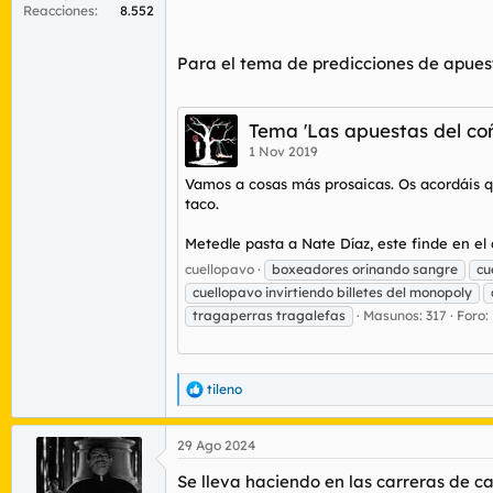
Reacciones
8.552
Alguien lo ha probado seguir el consejo de 
Para el tema de predicciones de apues
Tema 'Las apuestas del coñ
1 Nov 2019
Vamos a cosas más prosaicas. Os acordáis qu
taco.
Metedle pasta a Nate Díaz, este finde en e
cuellopavo
boxeadores orinando sangre
cu
cuellopavo invirtiendo billetes del monopoly
tragaperras tragalefas
Masunos: 317
Foro:
tileno
R
e
a
29 Ago 2024
c
c
Se lleva haciendo en las carreras de ca
i