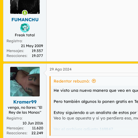
o
n
e
s
FUMANCHU
:
Freak total
Registro
21 May 2009
Mensajes
19.557
Reacciones
19.077
29 Ago 2024
Redentor rebuznó:
He visto una nueva manera que veo en que l
Pero también algunos lo ponen gratis en T
Kramer99
venga, no llores: "El
Estoy siguiendo a un analista de estos por
Rey de las Monas"
Veo lo que apuesta y si yo perdiera eso, me
Registro
10 Jun 2016
Mensajes
11.620
Ver el archivos adjunto 169847
Reacciones
22.249