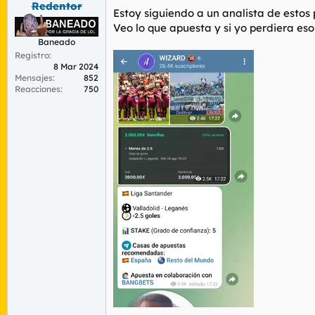
Redentor
r
n
Estoy siguiendo a un analista de estos
d
i
Veo lo que apuesta y si yo perdiera eso
e
c
Baneado
l
i
t
o
Registro
8 Mar 2024
e
Mensajes
852
m
Reacciones
750
a