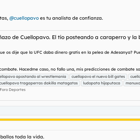
un analista de estos.
tas,
@cuellopavo
es tu analista de confianza.
azo de Cuellopavo. El tío posteando a caraperro y la
e os dije que la UFC daba dinero gratis en la pelea de Adesanya? Pues
l combate. Hacedme caso, no fallo una, mis predicciones de combate so
ellopavo apostando al wrestlemania
cuellopavo el nuevo bill gates
cuell
cuellopavo tragaperras dakilla matagatos
ludopata hijoputaca
manuxo
Foro Deportes
ballos toda la vida.