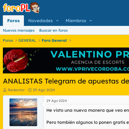
Foros
Novedades
Miembros
Nuevos mensajes
Buscar en foros
Foros
GENERAL
Foro General
ANALISTAS Telegram de apuestas de 
I
F
Redentor
29 Ago 2024
n
e
i
c
29 Ago 2024
c
h
He visto una nueva manera que veo en q
i
a
a
d
d
e
Pero también algunos lo ponen gratis 
o
i