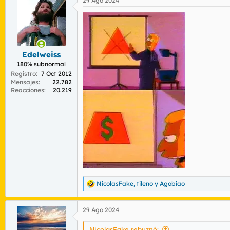
29 Ago 2024
c
c
i
o
n
e
s
Edelweiss
:
180% subnormal
Registro
7 Oct 2012
Mensajes
22.782
Reacciones
20.219
NicolasFake
,
tileno
y
Agobiao
R
e
a
29 Ago 2024
c
c
i
NicolasFake rebuznó: