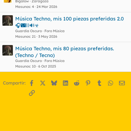
Bigalow
Zaragoza
Masunos
4
24 Mar 2026
Música Techno, mis 100 piezas preferidas 2.0
🎧🌃⛓️🔊☣
Guardia Oscuro
Foro Música
Masunos
21
3 May 2026
Música Techno, mis 80 piezas preferidas.
(Techno / Tecno)
Guardia Oscuro
Foro Música
Masunos
10
6 Oct 2025
Facebook
X
Bluesky
LinkedIn
Reddit
Pinterest
Tumblr
WhatsA
Em
Compartir:
Enlace