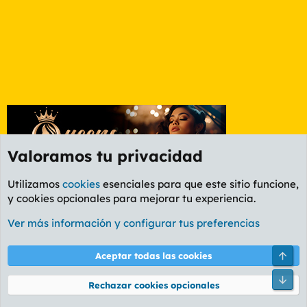
Valoramos tu privacidad
Utilizamos
cookies
esenciales para que este sitio funcione,
y cookies opcionales para mejorar tu experiencia.
Foro General
Ver más información y configurar tus preferencias
Cookies
PL OLDSTYLE AMARILLO
Cambiar fuente
Español (ES)
Arri
Aceptar todas las cookies
Contáctanos
Términos y reglas
Política de privacidad
Ayuda
R
Pie
S
Rechazar cookies opcionales
S
®
Community platform by XenForo
© 2010-2026 XenForo Ltd.