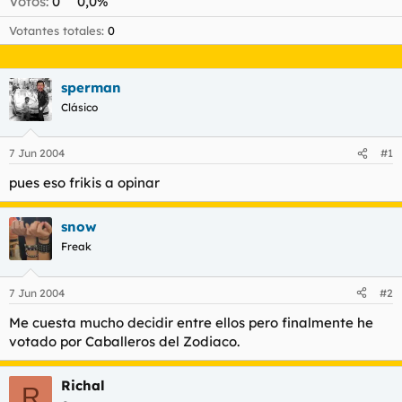
Votos:
0
0,0%
t
o
e
Votantes totales
0
m
a
sperman
Clásico
7 Jun 2004
#1
pues eso frikis a opinar
snow
Freak
7 Jun 2004
#2
Me cuesta mucho decidir entre ellos pero finalmente he
votado por Caballeros del Zodiaco.
Richal
R