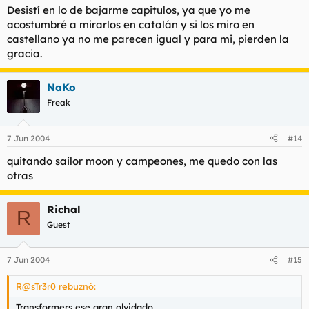
Desistí en lo de bajarme capitulos, ya que yo me
acostumbré a mirarlos en catalán y si los miro en
castellano ya no me parecen igual y para mi, pierden la
gracia.
NaKo
Freak
7 Jun 2004
#14
quitando sailor moon y campeones, me quedo con las
otras
Richal
R
Guest
7 Jun 2004
#15
R@sTr3r0 rebuznó:
Transformers ese gran olvidado.