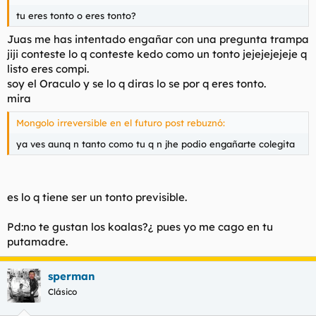
tu eres tonto o eres tonto?
Juas me has intentado engañar con una pregunta trampa
jiji conteste lo q conteste kedo como un tonto jejejejejeje q
listo eres compi.
soy el Oraculo y se lo q diras lo se por q eres tonto.
mira
Mongolo irreversible en el futuro post rebuznó:
ya ves aunq n tanto como tu q n jhe podio engañarte colegita
es lo q tiene ser un tonto previsible.
Pd:no te gustan los koalas?¿ pues yo me cago en tu
putamadre.
sperman
Clásico