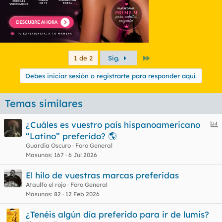
Último
1 de 2
Sig.
Debes iniciar sesión o registrarte para responder aquí.
Temas similares
E
¿Cuáles es vuestro país hispanoamericano
n
“Latino” preferido? 🌎
c
Guardia Oscuro
Foro General
u
Masunos
167
6 Jul 2026
e
El hilo de vuestras marcas preferidas
s
Ataulfo el rojo
Foro General
t
Masunos
82
12 Feb 2026
¿Tenéis algún día preferido para ir de lumis?