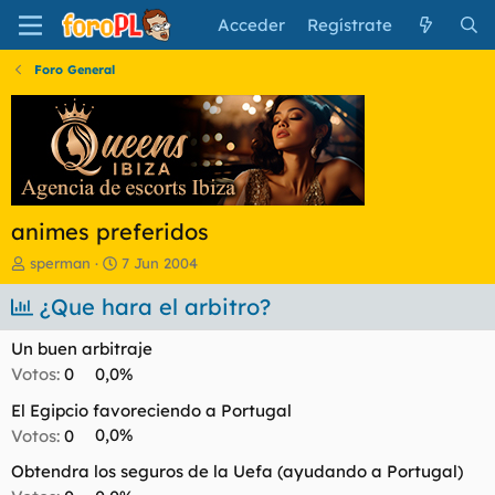
Acceder
Regístrate
Foro General
animes preferidos
I
F
sperman
7 Jun 2004
n
e
i
¿Que hara el arbitro?
c
c
h
i
a
Un buen arbitraje
a
d
Votos:
0
0,0%
d
e
o
i
El Egipcio favoreciendo a Portugal
r
n
Votos:
0
0,0%
d
i
e
c
Obtendra los seguros de la Uefa (ayudando a Portugal)
l
i