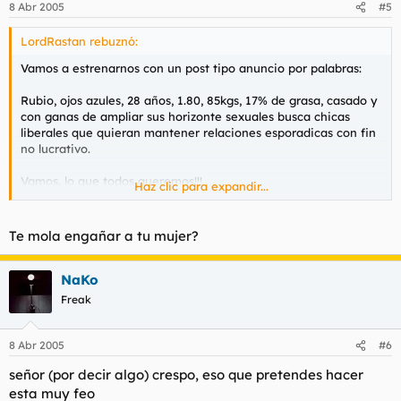
8 Abr 2005
#5
LordRastan rebuznó:
Vamos a estrenarnos con un post tipo anuncio por palabras:
Rubio, ojos azules, 28 años, 1.80, 85kgs, 17% de grasa, casado y
con ganas de ampliar sus horizonte sexuales busca chicas
liberales que quieran mantener relaciones esporadicas con fin
no lucrativo.
Vamos, lo que todos queremos!!!
Haz clic para expandir...
Ahora en serio, me ha llamado bastante la atencion este foro
en general, y el de ligoteo y putas en particular.
Te mola engañar a tu mujer?
Asi que he pensado.... Es posible que haya alguna chica que
este dispuesta a quedar de buen rollo para una saludable
NaKo
sesion de sexo sin mas compromiso?
Freak
Como ya he dicho estoy casado, pero disfruto de las tardes
libres de lunes a jueves, y no suelo tener problemas para
8 Abr 2005
#6
escaquearme los domingos por la mañana.... asi que si a alguna
señor (por decir algo) crespo, eso que pretendes hacer
le interesa, este lunes colgare unas cuantas fotos para que
veais el "material".
esta muy feo