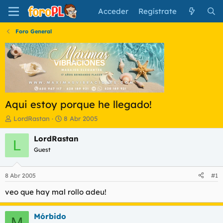
Acceder
Regístrate
Foro General
Aqui estoy porque he llegado!
I
F
LordRastan
8 Abr 2005
n
e
i
c
LordRastan
L
c
h
Guest
i
a
a
d
d
e
8 Abr 2005
#1
o
i
r
n
veo que hay mal rollo adeu!
d
i
e
c
Mórbido
l
i
M