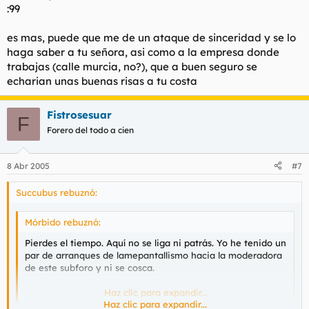
:99
De esta manera podre mejorar mi vida sexual (quiero mucho a
mi mujer, pero no me deja pasar del misionero con la luz
es mas, puede que me de un ataque de sinceridad y se lo
apagada, lo cual es muy frustante, porque ni un buen
haga saber a tu señora, asi como a la empresa donde
cunninlingus -mi especialidad- me deja practicar) e ir mas alla
trabajas (calle murcia, no?), que a buen seguro se
de la frialdad de las lumis de carretera.
echarian unas buenas risas a tu costa
Me muevo por BCN y baix llobregat (no conozco mucho mas,
pero todo seria buscar unas buenas indicaciones).
Fistrosesuar
F
Nada mas, solo comentar que este foro me arranca bastantes
Forero del todo a cien
sonrisas a lo largo de la jornada laboral, y que solo por eso ya
vale la pena!
8 Abr 2005
#7
Succubus rebuznó:
Mórbido rebuznó:
Pierdes el tiempo. Aquí no se liga ni patrás. Yo he tenido un
par de arranques de lamepantallismo hacia la moderadora
de este subforo y ni se cosca.
Hale. A seguir cascándosela.
Haz clic para expandir...
Haz clic para expandir...