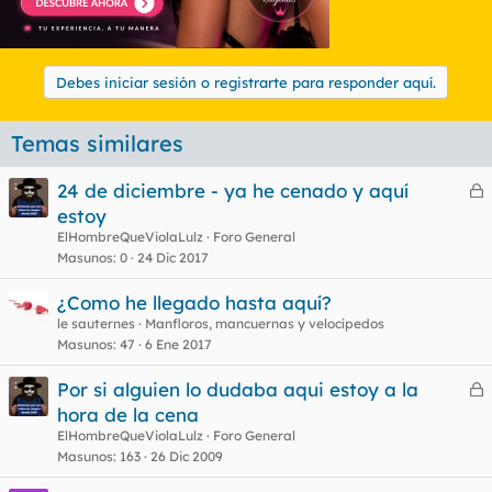
Debes iniciar sesión o registrarte para responder aquí.
Temas similares
24 de diciembre - ya he cenado y aquí
e
estoy
r
ElHombreQueViolaLulz
Foro General
r
Masunos
0
24 Dic 2017
¿Como he llegado hasta aquí?
le sauternes
Manfloros, mancuernas y velocípedos
o
Masunos
47
6 Ene 2017
Por si alguien lo dudaba aqui estoy a la
e
hora de la cena
r
ElHombreQueViolaLulz
Foro General
r
Masunos
163
26 Dic 2009