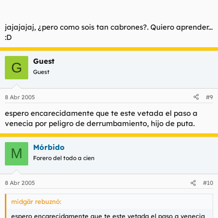
jajajajaj, ¿pero como sois tan cabrones?. Quiero aprender...
:D
Guest
G
Guest
8 Abr 2005
#9
espero encarecidamente que te este vetada el paso a
venecia por peligro de derrumbamiento, hijo de puta.
Mórbido
M
Forero del todo a cien
8 Abr 2005
#10
midgär rebuznó:
espero encarecidamente que te este vetada el paso a venecia