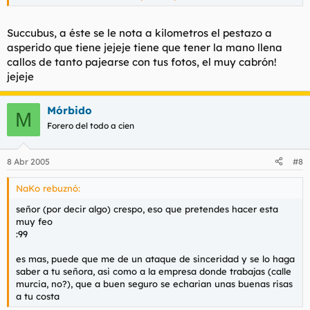
Ubicación: En algún lugar perdido entre las tetas de
Succubus, a éste se le nota a kilometros el pestazo a
Succubus
Haz clic para expandir...
asperido que tiene jejeje tiene que tener la mano llena
callos de tanto pajearse con tus fotos, el muy cabrón!
Sí me cosco...
jejeje
Mórbido
M
Forero del todo a cien
8 Abr 2005
#8
NaKo rebuznó:
señor (por decir algo) crespo, eso que pretendes hacer esta
muy feo
:99
es mas, puede que me de un ataque de sinceridad y se lo haga
saber a tu señora, asi como a la empresa donde trabajas (calle
murcia, no?), que a buen seguro se echarian unas buenas risas
a tu costa