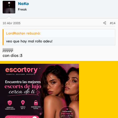
NaKo
Freak
10 Abr 2005
#14
LordRastan rebuznó:
veo que hay mal rollo adeu!
jijijijiji
con dios :3