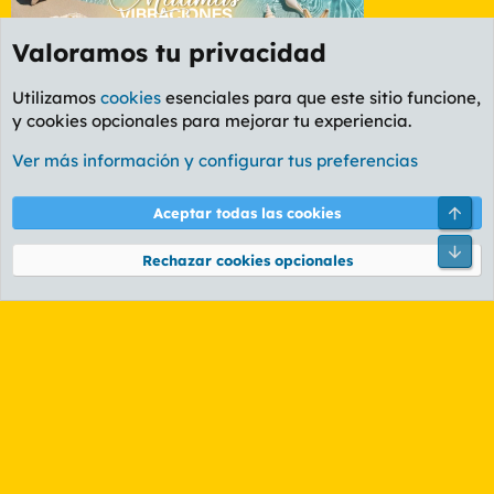
Valoramos tu privacidad
Utilizamos
cookies
esenciales para que este sitio funcione,
y cookies opcionales para mejorar tu experiencia.
Foro General
Ver más información y configurar tus preferencias
Cookies
PL OLDSTYLE AMARILLO
Cambiar fuente
Español (ES)
Arri
Aceptar todas las cookies
Contáctanos
Términos y reglas
Política de privacidad
Ayuda
R
Pie
S
Rechazar cookies opcionales
S
®
Community platform by XenForo
© 2010-2026 XenForo Ltd.