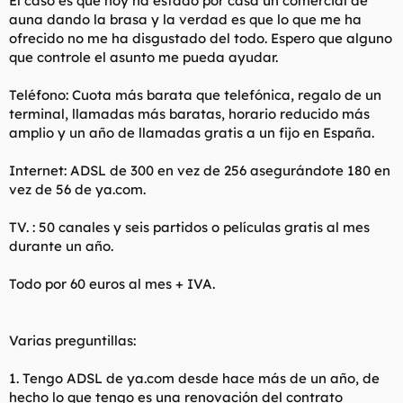
El caso es que hoy ha estado por casa un comercial de
t
o
auna dando la brasa y la verdad es que lo que me ha
e
ofrecido no me ha disgustado del todo. Espero que alguno
m
a
que controle el asunto me pueda ayudar.
Teléfono: Cuota más barata que telefónica, regalo de un
terminal, llamadas más baratas, horario reducido más
amplio y un año de llamadas gratis a un fijo en España.
Internet: ADSL de 300 en vez de 256 asegurándote 180 en
vez de 56 de ya.com.
TV. : 50 canales y seis partidos o películas gratis al mes
durante un año.
Todo por 60 euros al mes + IVA.
Varias preguntillas:
1. Tengo ADSL de ya.com desde hace más de un año, de
hecho lo que tengo es una renovación del contrato