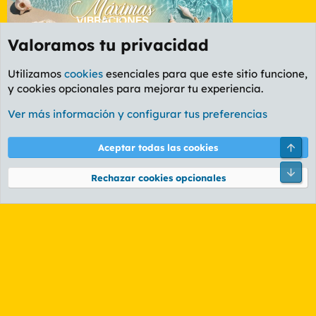
Valoramos tu privacidad
Utilizamos
cookies
esenciales para que este sitio funcione,
y cookies opcionales para mejorar tu experiencia.
Foro Informática y Videojuegos
Ver más información y configurar tus preferencias
Cookies
PL OLDSTYLE AMARILLO
Cambiar fuente
Español (ES)
Arri
Aceptar todas las cookies
Contáctanos
Términos y reglas
Política de privacidad
Ayuda
R
Pie
S
Rechazar cookies opcionales
S
®
Community platform by XenForo
© 2010-2026 XenForo Ltd.