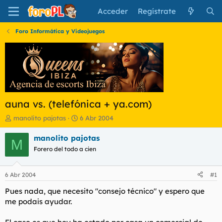
Acceder
Regístrate
Foro Informática y Videojuegos
auna vs. (telefónica + ya.com)
I
F
manolito pajotas
6 Abr 2004
n
e
i
c
manolito pajotas
M
c
h
Forero del todo a cien
i
a
a
d
d
e
6 Abr 2004
#1
o
i
r
n
Pues nada, que necesito "consejo técnico" y espero que
d
i
me podais ayudar.
e
c
l
i