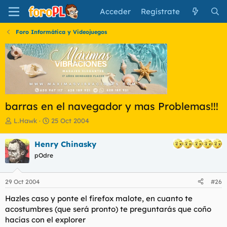
Acceder
Regístrate
Foro Informática y Videojuegos
barras en el navegador y mas Problemas!!!
I
F
L.Hawk
25 Oct 2004
n
e
i
c
Henry Chinasky
c
h
pOdre
i
a
a
d
d
e
29 Oct 2004
#26
o
i
r
n
Hazles caso y ponte el firefox malote, en cuanto te
d
i
acostumbres (que será pronto) te preguntarás que coño
e
c
hacías con el explorer
l
i