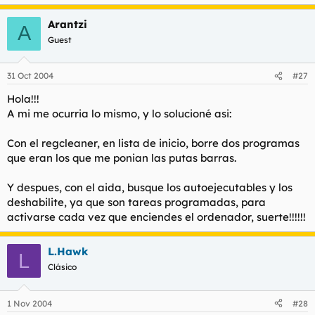
t
o
e
Arantzi
A
m
Guest
a
31 Oct 2004
#27
Hola!!!
A mi me ocurria lo mismo, y lo solucioné asi:
Con el regcleaner, en lista de inicio, borre dos programas
que eran los que me ponian las putas barras.
Y despues, con el aida, busque los autoejecutables y los
deshabilite, ya que son tareas programadas, para
activarse cada vez que enciendes el ordenador, suerte!!!!!!
L.Hawk
L
Clásico
1 Nov 2004
#28