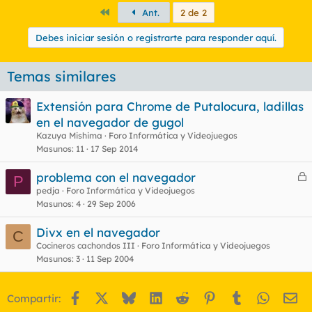
Primero
Ant.
2 de 2
Debes iniciar sesión o registrarte para responder aquí.
Temas similares
Extensión para Chrome de Putalocura, ladillas
en el navegador de gugol
Kazuya Mishima
Foro Informática y Videojuegos
Masunos
11
17 Sep 2014
problema con el navegador
P
e
pedja
Foro Informática y Videojuegos
Masunos
4
29 Sep 2006
r
r
Divx en el navegador
C
Cocineros cachondos III
Foro Informática y Videojuegos
Masunos
3
11 Sep 2004
o
Facebook
X
Bluesky
LinkedIn
Reddit
Pinterest
Tumblr
WhatsA
Em
Compartir: