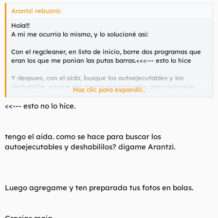
Arantzi rebuznó:
Hola!!!
A mi me ocurria lo mismo, y lo solucioné asi:
Con el regcleaner, en lista de inicio, borre dos programas que
eran los que me ponian las putas barras.<<<--- esto lo hice
Y despues, con el aida, busque los autoejecutables y los
deshabilite, ya que son tareas programadas, para activarse
Haz clic para expandir...
cada vez que enciendes el ordenador, suerte!!!!!!
<<--- esto no lo hice.
tengo el aida. como se hace para buscar los
autoejecutables y deshabililos? digame Arantzi.
Luego agregame y ten preparada tus fotos en bolas.