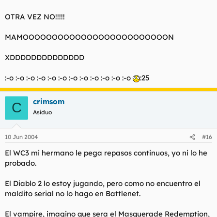
OTRA VEZ NO!!!!!
MAMOOOOOOOOOOOOOOOOOOOOOOOOON
XDDDDDDDDDDDDDD
:-o :-o :-o :-o :-o :-o :-o :-o :-o :-o :-o :-o
:25
crimsom
C
Asiduo
10 Jun 2004
#16
El WC3 mi hermano le pega repasos continuos, yo ni lo he
probado.
El Diablo 2 lo estoy jugando, pero como no encuentro el
maldito serial no lo hago en Battlenet.
El vampire, imagino que sera el Masquerade Redemption,