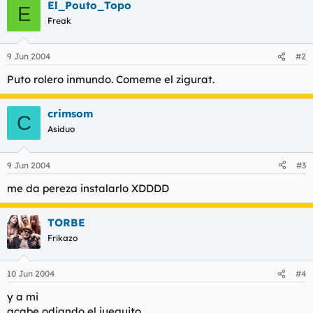
t
o
El_Pouto_Topo
E
e
Freak
m
a
9 Jun 2004
#2
Puto rolero inmundo. Comeme el zigurat.
crimsom
C
Asiduo
9 Jun 2004
#3
me da pereza instalarlo XDDDD
TORBE
Frikazo
10 Jun 2004
#4
y a mi
acabe odiando el jueguito