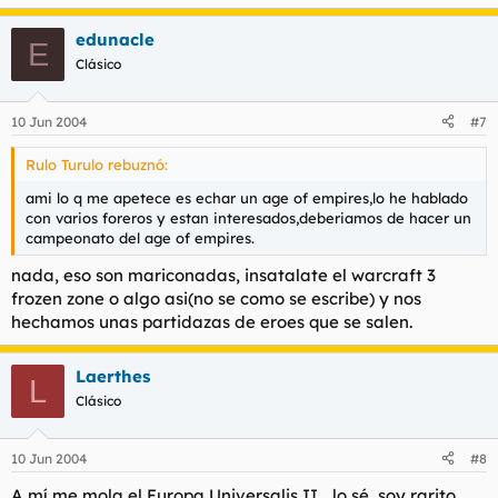
edunacle
E
Clásico
10 Jun 2004
#7
Rulo Turulo rebuznó:
ami lo q me apetece es echar un age of empires,lo he hablado
con varios foreros y estan interesados,deberiamos de hacer un
campeonato del age of empires.
nada, eso son mariconadas, insatalate el warcraft 3
frozen zone o algo asi(no se como se escribe) y nos
hechamos unas partidazas de eroes que se salen.
Laerthes
L
Clásico
10 Jun 2004
#8
A mí me mola el Europa Universalis II... lo sé, soy rarito...