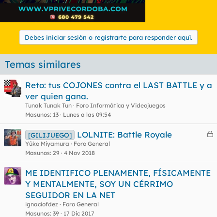
Debes iniciar sesión o registrarte para responder aquí.
Temas similares
Reto: tus COJONES contra el LAST BATTLE y a
ver quien gana.
Tunak Tunak Tun
Foro Informática y Videojuegos
Masunos
13
Lunes a las 09:54
LOLNITE: Battle Royale
[GILIJUEGO]
e
Yûko Miyamura
Foro General
Masunos
29
4 Nov 2018
r
r
ME IDENTIFICO PLENAMENTE, FÍSICAMENTE
Y MENTALMENTE, SOY UN CÉRRIMO
SEGUIDOR EN LA NET
o
ignaciofdez
Foro General
Masunos
39
17 Dic 2017