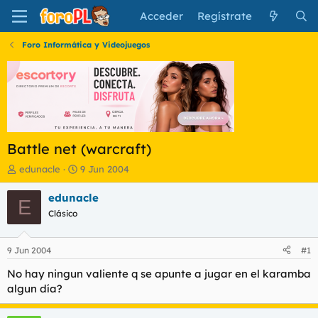
Acceder
Regístrate
Foro Informática y Videojuegos
Battle net (warcraft)
I
F
edunacle
9 Jun 2004
n
e
i
c
edunacle
E
c
h
Clásico
i
a
a
d
d
e
9 Jun 2004
#1
o
i
r
n
No hay ningun valiente q se apunte a jugar en el karamba
d
i
algun día?
e
c
l
i