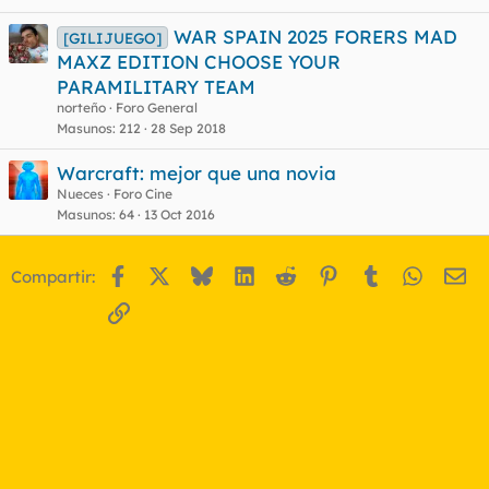
WAR SPAIN 2025 FORERS MAD
[GILIJUEGO]
MAXZ EDITION CHOOSE YOUR
PARAMILITARY TEAM
norteño
Foro General
Masunos
212
28 Sep 2018
Warcraft: mejor que una novia
Nueces
Foro Cine
Masunos
64
13 Oct 2016
Facebook
X
Bluesky
LinkedIn
Reddit
Pinterest
Tumblr
WhatsA
Em
Compartir:
Enlace