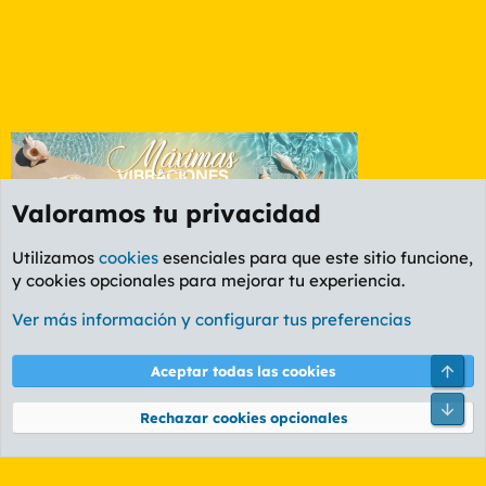
Valoramos tu privacidad
Utilizamos
cookies
esenciales para que este sitio funcione,
y cookies opcionales para mejorar tu experiencia.
Foro Informática y Videojuegos
Ver más información y configurar tus preferencias
Cookies
PL OLDSTYLE AMARILLO
Cambiar fuente
Español (ES)
Arri
Aceptar todas las cookies
Contáctanos
Términos y reglas
Política de privacidad
Ayuda
R
Pie
S
Rechazar cookies opcionales
S
®
Community platform by XenForo
© 2010-2026 XenForo Ltd.