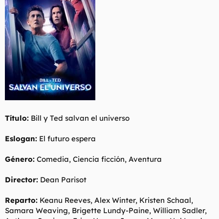
t
o
e
m
a
Título:
Bill y Ted salvan el universo
Eslogan:
El futuro espera
Género:
Comedia, Ciencia ficción, Aventura
Director:
Dean Parisot
Reparto:
Keanu Reeves, Alex Winter, Kristen Schaal,
Samara Weaving, Brigette Lundy-Paine, William Sadler,