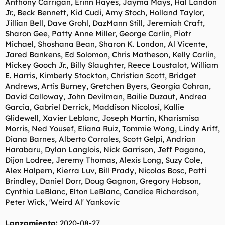
Anthony Carrigan, Erinn Hayes, Jayma Mays, Hal Landon
Jr., Beck Bennett, Kid Cudi, Amy Stoch, Holland Taylor,
Jillian Bell, Dave Grohl, DazMann Still, Jeremiah Craft,
Sharon Gee, Patty Anne Miller, George Carlin, Piotr
Michael, Shoshana Bean, Sharon K. London, Al Vicente,
Jared Bankens, Ed Solomon, Chris Matheson, Kelly Carlin,
Mickey Gooch Jr., Billy Slaughter, Reece Loustalot, William
E. Harris, Kimberly Stockton, Christian Scott, Bridget
Andrews, Artis Burney, Gretchen Byers, Georgia Cohran,
David Calloway, John Devilman, Bailie Duzaut, Andrea
Garcia, Gabriel Derrick, Maddison Nicolosi, Kallie
Glidewell, Xavier Leblanc, Joseph Martin, Kharismisa
Morris, Ned Yousef, Eliana Ruiz, Tommie Wong, Lindy Ariff,
Diana Barnes, Alberto Corrales, Scott Gelpi, Andrian
Harabaru, Dylan Langlois, Nick Garrison, Jeff Pagano,
Dijon Lodree, Jeremy Thomas, Alexis Long, Suzy Cole,
Alex Halpern, Kierra Luv, Bill Prady, Nicolas Bosc, Patti
Brindley, Daniel Dorr, Doug Gagnon, Gregory Hobson,
Cynthia LeBlanc, Elton LeBlanc, Candice Richardson,
Peter Wick, 'Weird Al' Yankovic
Lanzamiento:
2020-08-27