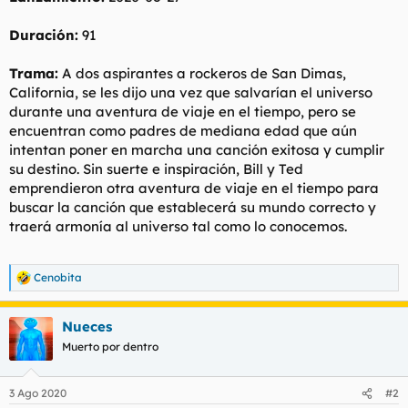
Duración:
91
Trama:
A dos aspirantes a rockeros de San Dimas,
California, se les dijo una vez que salvarían el universo
durante una aventura de viaje en el tiempo, pero se
encuentran como padres de mediana edad que aún
intentan poner en marcha una canción exitosa y cumplir
su destino. Sin suerte e inspiración, Bill y Ted
emprendieron otra aventura de viaje en el tiempo para
buscar la canción que establecerá su mundo correcto y
traerá armonía al universo tal como lo conocemos.
Cenobita
R
e
a
Nueces
c
c
Muerto por dentro
i
o
n
3 Ago 2020
#2
e