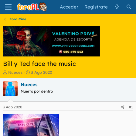
Acceder
Regístrate
Foro Cine
Bill y Ted face the music
I
F
Nueces
3 Ago 2020
n
e
i
c
Nueces
c
h
Muerto por dentro
i
a
a
d
d
e
3 Ago 2020
#1
o
i
r
n
d
i
e
c
l
i