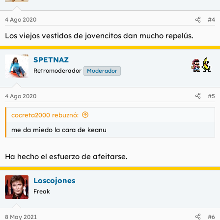
4 Ago 2020
#4
Los viejos vestidos de jovencitos dan mucho repelús.
SPETNAZ
Retromoderador
Moderador
4 Ago 2020
#5
cocreta2000 rebuznó:
me da miedo la cara de keanu
Ha hecho el esfuerzo de afeitarse.
Loscojones
Freak
8 May 2021
#6