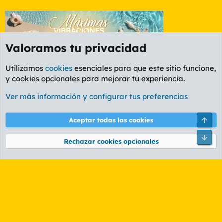
Valoramos tu privacidad
Utilizamos
cookies
esenciales para que este sitio funcione,
y cookies opcionales para mejorar tu experiencia.
Foro Cine
Ver más información y configurar tus preferencias
Cookies
PL OLDSTYLE AMARILLO
Cambiar fuente
Español (ES)
Arri
Aceptar todas las cookies
Contáctanos
Términos y reglas
Política de privacidad
Ayuda
R
Pie
S
Rechazar cookies opcionales
S
®
Community platform by XenForo
© 2010-2026 XenForo Ltd.