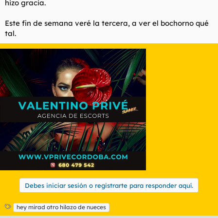
hizo gracia.
Este fin de semana veré la tercera, a ver el bochorno qué
tal.
Debes iniciar sesión o registrarte para responder aquí.
E
hey mirad otro hilazo de nueces
t