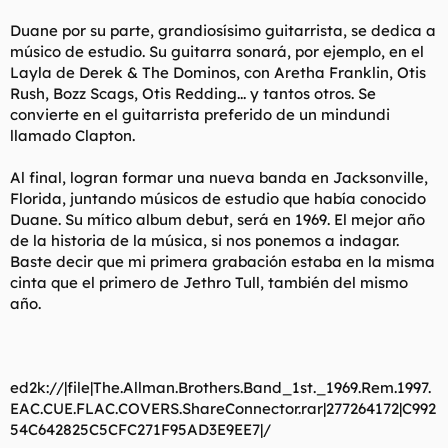
Duane por su parte, grandiosísimo guitarrista, se dedica a
músico de estudio. Su guitarra sonará, por ejemplo, en el
Layla de Derek & The Dominos, con Aretha Franklin, Otis
Rush, Bozz Scags, Otis Redding... y tantos otros. Se
convierte en el guitarrista preferido de un mindundi
llamado Clapton.
Al final, logran formar una nueva banda en Jacksonville,
Florida, juntando músicos de estudio que había conocido
Duane. Su mítico album debut, será en 1969. El mejor año
de la historia de la música, si nos ponemos a indagar.
Baste decir que mi primera grabación estaba en la misma
cinta que el primero de Jethro Tull, también del mismo
año.
ed2k://|file|The.Allman.Brothers.Band_1st._1969.Rem.1997.
EAC.CUE.FLAC.COVERS.ShareConnector.rar|277264172|C992
54C642825C5CFC271F95AD3E9EE7|/