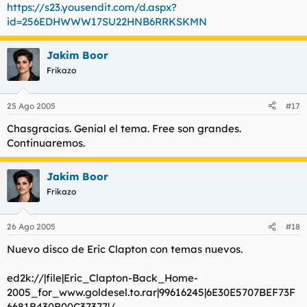
https://s23.yousendit.com/d.aspx?
id=256EDHWWW17SU22HNB6RRKSKMN
Jakim Boor
Frikazo
25 Ago 2005
#17
Chasgracias. Genial el tema. Free son grandes.
Continuaremos.
Jakim Boor
Frikazo
26 Ago 2005
#18
Nuevo disco de Eric Clapton con temas nuevos.
ed2k://|file|Eric_Clapton-Back_Home-
2005_for_www.goldesel.to.rar|99616245|6E30E5707BEF73F
6681B430B00C37377|/