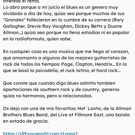
interese el tema.
t
o
Lo abro porque a mi juicio el blues es un genero muy
e
m
olvidado a dia de hoy, quiza sea porque muchos de sus
a
"Grandes" fallecieran en la cumbre de su carrera (Rory
Gallagher, Stevie Ray Vaughan, Dickey Betts y Duane
Allman...) quiza sea porque no llena estadios ni es popular
en la radioformula, quien sabe.
En cualquier caso es una musica que me llega al corazon,
que amamanto a algunos de los mejores guitarristas de
rock de todos los tiempos: Page, Clapton, Hendrix... En la
que se basó la psicodelia, el rock latino, el hard rock...
Que conste que cuando digo blues admito tambien
aportaciones de southern rock y de country, generos
quiza no hermanos, pero si relacionados.
Os dejo con una de mis favoritas: Hot´Lanta, de la Allman
Brothers Blues Band, del Live at Fillmore East, una banda
en estado de gracia.
https://s39.yousendit.com/d.aspx?