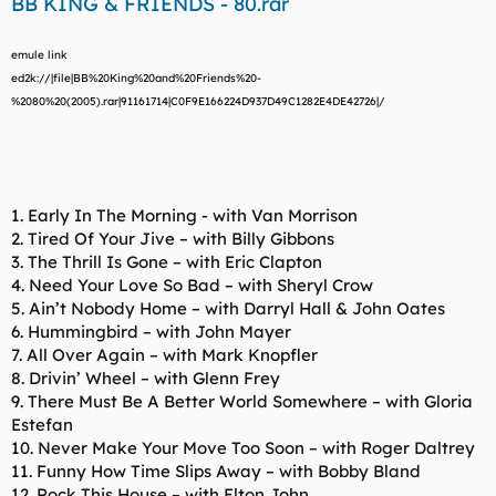
BB KING & FRIENDS - 80.rar
emule link
ed2k://|file|BB%20King%20and%20Friends%20-
%2080%20(2005).rar|91161714|C0F9E166224D937D49C1282E4DE42726|/
1. Early In The Morning - with Van Morrison
2. Tired Of Your Jive – with Billy Gibbons
3. The Thrill Is Gone – with Eric Clapton
4. Need Your Love So Bad – with Sheryl Crow
5. Ain’t Nobody Home – with Darryl Hall & John Oates
6. Hummingbird – with John Mayer
7. All Over Again – with Mark Knopfler
8. Drivin’ Wheel – with Glenn Frey
9. There Must Be A Better World Somewhere – with Gloria
Estefan
10. Never Make Your Move Too Soon – with Roger Daltrey
11. Funny How Time Slips Away – with Bobby Bland
12. Rock This House – with Elton John