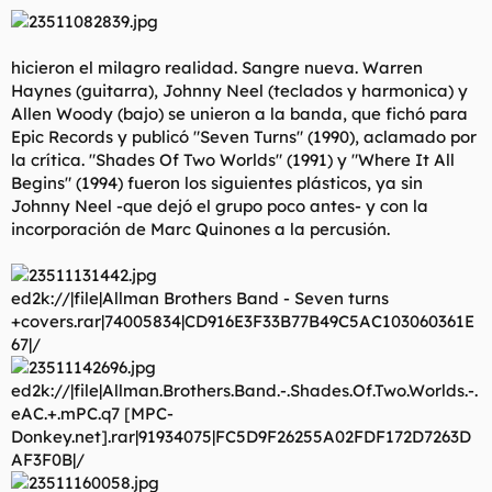
hicieron el milagro realidad. Sangre nueva. Warren
Haynes (guitarra), Johnny Neel (teclados y harmonica) y
Allen Woody (bajo) se unieron a la banda, que fichó para
Epic Records y publicó "Seven Turns" (1990), aclamado por
la crítica. "Shades Of Two Worlds" (1991) y "Where It All
Begins" (1994) fueron los siguientes plásticos, ya sin
Johnny Neel -que dejó el grupo poco antes- y con la
incorporación de Marc Quinones a la percusión.
ed2k://|file|Allman Brothers Band - Seven turns
+covers.rar|74005834|CD916E3F33B77B49C5AC103060361E
67|/
ed2k://|file|Allman.Brothers.Band.-.Shades.Of.Two.Worlds.-.
eAC.+.mPC.q7 [MPC-
Donkey.net].rar|91934075|FC5D9F26255A02FDF172D7263D
AF3F0B|/