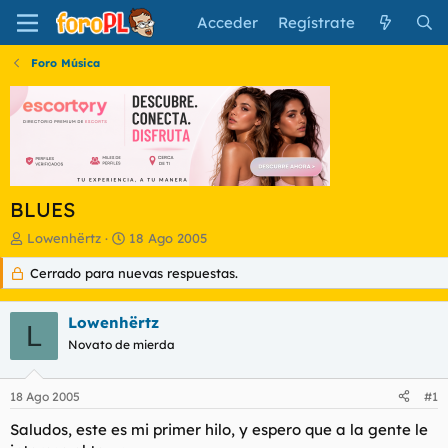
Acceder
Regístrate
Foro Música
BLUES
I
F
Lowenhërtz
18 Ago 2005
n
e
Cerrado para nuevas respuestas.
i
c
c
h
i
a
Lowenhërtz
a
d
L
d
Novato de mierda
e
o
i
r
n
18 Ago 2005
#1
d
i
e
c
Saludos, este es mi primer hilo, y espero que a la gente le
l
i