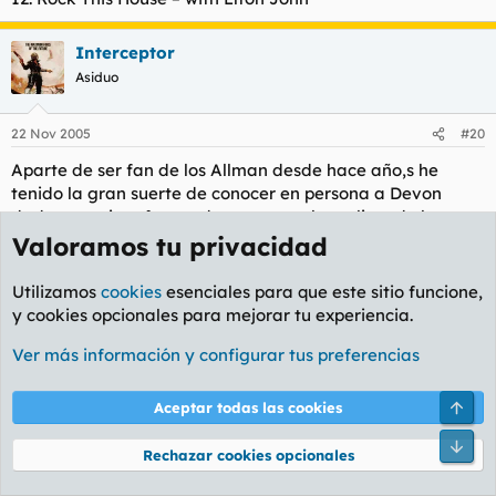
Interceptor
Asiduo
22 Nov 2005
#20
Aparte de ser fan de los Allman desde hace año,s he
tenido la gran suerte de conocer en persona a Devon
dado que mi profesora de organo es la teclista de la
Vargas Blues Band (Lucia del Campo) y es un tipo
Valoramos tu privacidad
cachondo y que tiene un feeling cantando de la hostia.
Ademas de ser un bebedor compulsivo de Bourbon..
Utilizamos
cookies
esenciales para que este sitio funcione,
y cookies opcionales para mejorar tu experiencia.
LA LEFA DE VAN GOG
L
Ver más información y configurar tus preferencias
Novato de mierda
Arri
Aceptar todas las cookies
23 Nov 2005
#21
Pie
Rechazar cookies opcionales
Canned Heat - On The Road Again