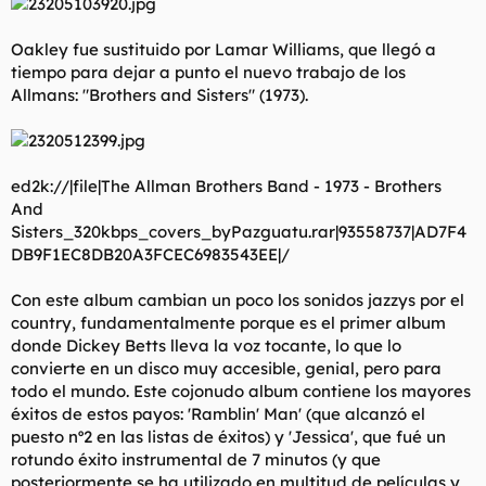
Oakley fue sustituido por Lamar Williams, que llegó a
tiempo para dejar a punto el nuevo trabajo de los
Allmans: "Brothers and Sisters" (1973).
ed2k://|file|The Allman Brothers Band - 1973 - Brothers
And
Sisters_320kbps_covers_byPazguatu.rar|93558737|AD7F4
DB9F1EC8DB20A3FCEC6983543EE|/
Con este album cambian un poco los sonidos jazzys por el
country, fundamentalmente porque es el primer album
donde Dickey Betts lleva la voz tocante, lo que lo
convierte en un disco muy accesible, genial, pero para
todo el mundo. Este cojonudo album contiene los mayores
éxitos de estos payos: 'Ramblin' Man' (que alcanzó el
puesto nº2 en las listas de éxitos) y 'Jessica', que fué un
rotundo éxito instrumental de 7 minutos (y que
posteriormente se ha utilizado en multitud de películas y