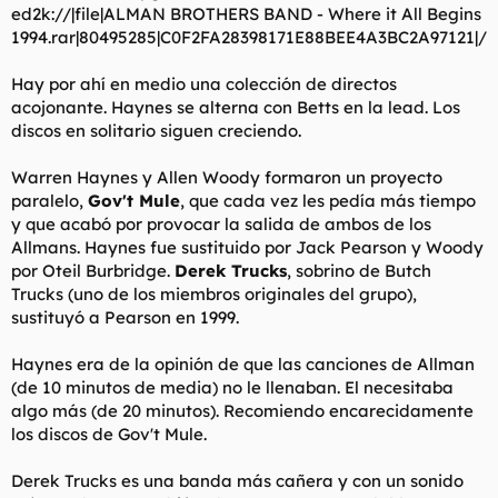
ed2k://|file|ALMAN BROTHERS BAND - Where it All Begins
1994.rar|80495285|C0F2FA28398171E88BEE4A3BC2A97121|/
Hay por ahí en medio una colección de directos
acojonante. Haynes se alterna con Betts en la lead. Los
discos en solitario siguen creciendo.
Warren Haynes y Allen Woody formaron un proyecto
paralelo,
Gov't Mule
, que cada vez les pedía más tiempo
y que acabó por provocar la salida de ambos de los
Allmans. Haynes fue sustituido por Jack Pearson y Woody
por Oteil Burbridge.
Derek Trucks
, sobrino de Butch
Trucks (uno de los miembros originales del grupo),
sustituyó a Pearson en 1999.
Haynes era de la opinión de que las canciones de Allman
(de 10 minutos de media) no le llenaban. El necesitaba
algo más (de 20 minutos). Recomiendo encarecidamente
los discos de Gov't Mule.
Derek Trucks es una banda más cañera y con un sonido