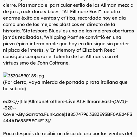
cierre. Plasmando el particular estilo de los Allman mezcla
de jazz, rock duro y blues, "At Fillmore East" fue otro
enorme éxito de ventas y crítica, recordado hoy en día
como uno de los mejores plásticos en directo de la
historia. 'Statesboro Blues' es una de las mejores oberturas
jamás realizadas, 'Whipping Post' se convirtió en una
pieza épica interminable que hoy en día sigue sin perder
ni pizca de interés; y 'In Memory of Elizabeth Reed'
consiguió comparar el talento de los Allmans con el
virtuosismo de John Coltrane.
(Por cierto, vaya mierda de portada pirata italiana que
he subido)
ed2k://|file|Allman.Brothers-Live.At.Fillmore.East-(1971)-
-320--
Cover-.By.Garrota.Funk.ace|188574796|3383E93BF0AE24F3
444AD658F5EC4F13|/
Poco después de recibir un disco de oro por las ventas del