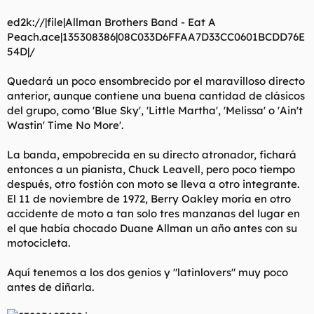
ed2k://|file|Allman Brothers Band - Eat A
Peach.ace|135308386|08C033D6FFAA7D33CC0601BCDD76E
54D|/
Quedará un poco ensombrecido por el maravilloso directo
anterior, aunque contiene una buena cantidad de clásicos
del grupo, como 'Blue Sky', 'Little Martha', 'Melissa' o 'Ain't
Wastin' Time No More'.
La banda, empobrecida en su directo atronador, fichará
entonces a un pianista, Chuck Leavell, pero poco tiempo
después, otro fostión con moto se lleva a otro integrante.
El 11 de noviembre de 1972, Berry Oakley moría en otro
accidente de moto a tan solo tres manzanas del lugar en
el que había chocado Duane Allman un año antes con su
motocicleta.
Aquí tenemos a los dos genios y "latinlovers" muy poco
antes de diñarla.