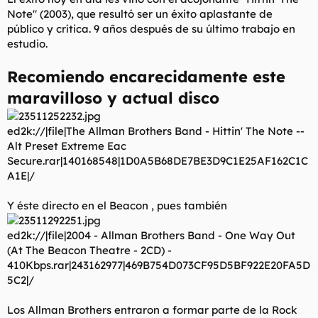
Note" (2003), que resultó ser un éxito aplastante de
público y crítica. 9 años después de su último trabajo en
estudio.
Recomiendo encarecidamente este
maravilloso y actual disco
ed2k://|file|The Allman Brothers Band - Hittin' The Note --
Alt Preset Extreme Eac
Secure.rar|140168548|1D0A5B68DE7BE3D9C1E25AF162C1C
A1E|/
Y éste directo en el Beacon , pues también
ed2k://|file|2004 - Allman Brothers Band - One Way Out
(At The Beacon Theatre - 2CD) -
410Kbps.rar|243162977|469B754D073CF95D5BF922E20FA5D
5C2|/
Los Allman Brothers entraron a formar parte de la Rock