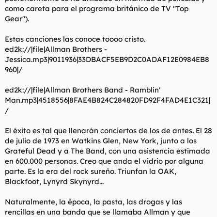
como careta para el programa británico de TV "Top
Gear").
Estas canciones las conoce toooo cristo.
ed2k://|file|Allman Brothers -
Jessica.mp3|9011936|33DBACF5EB9D2C0ADAF12E0984EB8
960|/
ed2k://|file|Allman Brothers Band - Ramblin'
Man.mp3|4518556|8FAE4B824C284820FD92F4FAD4E1C321|
/
El éxito es tal que llenarán conciertos de los de antes. El 28
de julio de 1973 en Watkins Glen, New York, junto a los
Grateful Dead y a The Band, con una asistencia estimada
en 600.000 personas. Creo que anda el vidrio por alguna
parte. Es la era del rock sureño. Triunfan la OAK,
Blackfoot, Lynyrd Skynyrd...
Naturalmente, la época, la pasta, las drogas y las
rencillas en una banda que se llamaba Allman y que