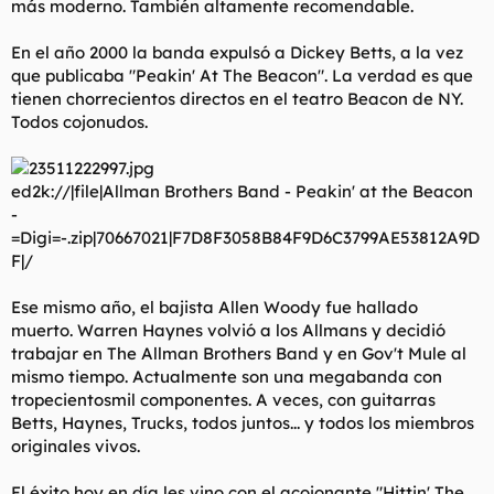
más moderno. También altamente recomendable.
En el año 2000 la banda expulsó a Dickey Betts, a la vez
que publicaba "Peakin' At The Beacon". La verdad es que
tienen chorrecientos directos en el teatro Beacon de NY.
Todos cojonudos.
ed2k://|file|Allman Brothers Band - Peakin' at the Beacon
-
=Digi=-.zip|70667021|F7D8F3058B84F9D6C3799AE53812A9D
F|/
Ese mismo año, el bajista Allen Woody fue hallado
muerto. Warren Haynes volvió a los Allmans y decidió
trabajar en The Allman Brothers Band y en Gov't Mule al
mismo tiempo. Actualmente son una megabanda con
tropecientosmil componentes. A veces, con guitarras
Betts, Haynes, Trucks, todos juntos... y todos los miembros
originales vivos.
El éxito hoy en día les vino con el acojonante "Hittin' The