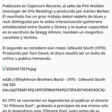
Publicado en Capricorn Records, el sello de Phil Walden
(manager de Otis Redding) y producido por Adrian Barber.
El resultado fue un gran trabajo debut repleto de blues y
rock distinguido por la sabia interactuación guitarrera
establecidad entre Duane y Dickey y la buena capacidad
en la escritura de Gregg Allman, también un magnífico
vocalista y teclista.
El segundo se considera aún mejor. Idlewild South (1970).
Producido por Tom Dowd, el disco resultó ser un éxito de
crítica y publico tremendo.
ed2k://|file|Allman Brothers Band - 1970 - Idlewild South
HQ 320
kbs.zip|72368745|1189723986592491072FA2074D4D4DC4|/
En 1971 se convierten en legendarios al publicar el directo
"At Fillmore East", grabado a principios de ese mismo año
en la legendaria sala 'Fillmore East' justo antes de su