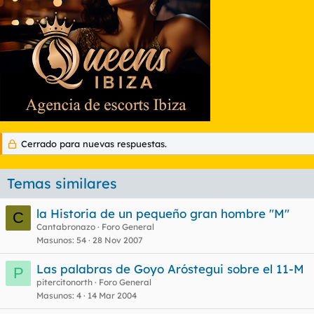
Cerrado para nuevas respuestas.
Temas similares
la Historia de un pequeño gran hombre "M"
C
Cantabronazo
Foro General
Masunos
54
28 Nov 2007
Las palabras de Goyo Aróstegui sobre el 11-M
P
pitercitonorth
Foro General
Masunos
4
14 Mar 2004