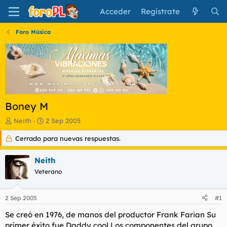
Acceder
Regístrate
Foro Música
Boney M
I
F
Neith
2 Sep 2005
n
e
Cerrado para nuevas respuestas.
i
c
c
h
i
a
Neith
a
d
Veterano
d
e
o
i
r
n
2 Sep 2005
#1
d
i
e
c
Se creó en 1976, de manos del productor Frank Farian Su
l
i
primer éxito fue
Daddy cool
Los componentes del grupo