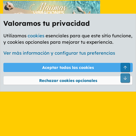
Valoramos tu privacidad
Utilizamos
cookies
esenciales para que este sitio funcione,
y cookies opcionales para mejorar tu experiencia.
Foro Música
Ver más información y configurar tus preferencias
Cookies
PL OLDSTYLE AMARILLO
Cambiar fuente
Español (ES)
Arri
Aceptar todas las cookies
Contáctanos
Términos y reglas
Política de privacidad
Ayuda
R
Pie
S
Rechazar cookies opcionales
S
®
Community platform by XenForo
© 2010-2026 XenForo Ltd.