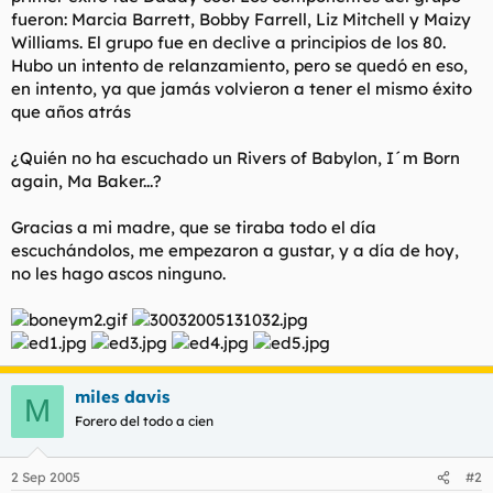
t
o
fueron: Marcia Barrett, Bobby Farrell, Liz Mitchell y Maizy
e
Williams. El grupo fue en declive a principios de los 80.
m
Hubo un intento de relanzamiento, pero se quedó en eso,
a
en intento, ya que jamás volvieron a tener el mismo éxito
que años atrás
¿Quién no ha escuchado un
Rivers of Babylon, I´m Born
again, Ma Baker...
?
Gracias a mi madre, que se tiraba todo el día
escuchándolos, me empezaron a gustar, y a día de hoy,
no les hago ascos ninguno.
miles davis
M
Forero del todo a cien
2 Sep 2005
#2