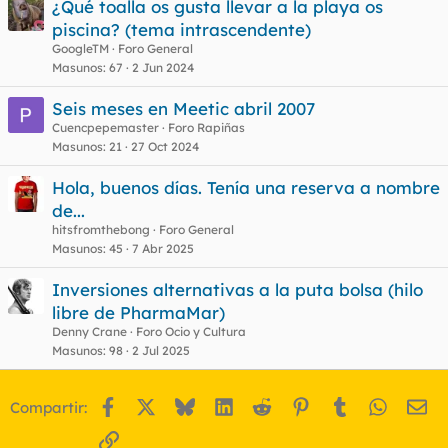
¿Qué toalla os gusta llevar a la playa os
piscina? (tema intrascendente)
GoogleTM
Foro General
Masunos
67
2 Jun 2024
Seis meses en Meetic abril 2007
Cuencpepemaster
Foro Rapiñas
Masunos
21
27 Oct 2024
Hola, buenos días. Tenía una reserva a nombre
de...
hitsfromthebong
Foro General
Masunos
45
7 Abr 2025
Inversiones alternativas a la puta bolsa (hilo
libre de PharmaMar)
Denny Crane
Foro Ocio y Cultura
Masunos
98
2 Jul 2025
Facebook
X
Bluesky
LinkedIn
Reddit
Pinterest
Tumblr
WhatsA
Em
Compartir:
Enlace