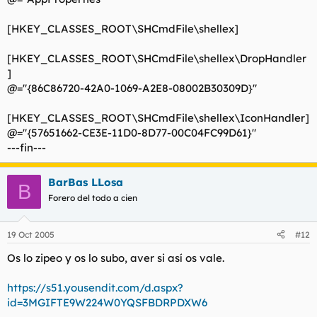
[HKEY_CLASSES_ROOT\SHCmdFile\shellex]
[HKEY_CLASSES_ROOT\SHCmdFile\shellex\DropHandler
]
@="{86C86720-42A0-1069-A2E8-08002B30309D}"
[HKEY_CLASSES_ROOT\SHCmdFile\shellex\IconHandler]
@="{57651662-CE3E-11D0-8D77-00C04FC99D61}"
---fin---
BarBas LLosa
B
Forero del todo a cien
19 Oct 2005
#12
Os lo zipeo y os lo subo, aver si así os vale.
https://s51.yousendit.com/d.aspx?
id=3MGIFTE9W224W0YQSFBDRPDXW6