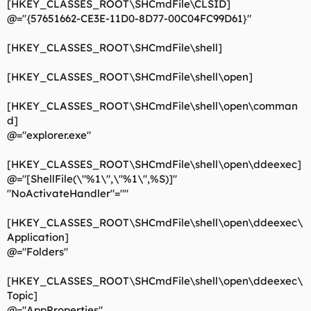
[HKEY_CLASSES_ROOT\SHCmdFile\CLSID]
@="{57651662-CE3E-11D0-8D77-00C04FC99D61}"
[HKEY_CLASSES_ROOT\SHCmdFile\shell]
[HKEY_CLASSES_ROOT\SHCmdFile\shell\open]
[HKEY_CLASSES_ROOT\SHCmdFile\shell\open\comman
d]
@="explorer.exe"
[HKEY_CLASSES_ROOT\SHCmdFile\shell\open\ddeexec]
@="[ShellFile(\"%1\",\"%1\",%S)]"
"NoActivateHandler"=""
[HKEY_CLASSES_ROOT\SHCmdFile\shell\open\ddeexec\
Application]
@="Folders"
[HKEY_CLASSES_ROOT\SHCmdFile\shell\open\ddeexec\
Topic]
@="AppProperties"