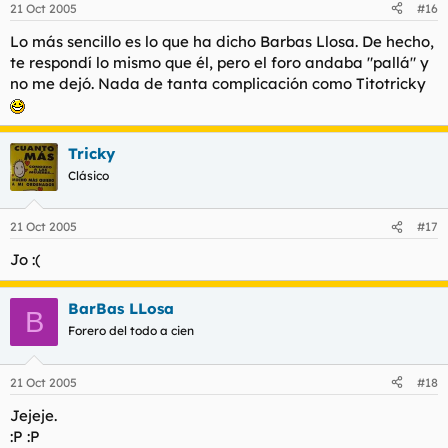
21 Oct 2005
#16
Lo más sencillo es lo que ha dicho Barbas Llosa. De hecho,
te respondí lo mismo que él, pero el foro andaba "pallá" y
no me dejó. Nada de tanta complicación como Titotricky
Tricky
Clásico
21 Oct 2005
#17
Jo :(
BarBas LLosa
B
Forero del todo a cien
21 Oct 2005
#18
Jejeje.
:P :P