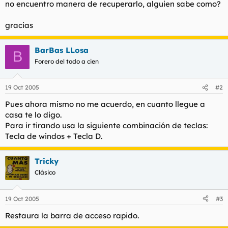
no encuentro manera de recuperarlo, alguien sabe como?
l
i
t
o
gracias
e
m
a
BarBas LLosa
B
Forero del todo a cien
19 Oct 2005
#2
Pues ahora mismo no me acuerdo, en cuanto llegue a
casa te lo digo.
Para ir tirando usa la siguiente combinación de teclas:
Tecla de windos + Tecla D.
Tricky
Clásico
19 Oct 2005
#3
Restaura la barra de acceso rapido.