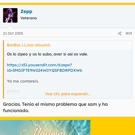
Zepp
Veterano
21 Oct 2005
#19
BarBas LLosa rebuznó:
Os lo zipeo y os lo subo, aver si así os vale.
https://s51.yousendit.com/d.aspx?
id=3MGIFTE9W224W0YQSFBDRPDXW6
Ya me contareis.
EDITO:
Haz clic para expandir...
Colocarlo en la ruta
que os deje antes y probarlo.
Gracias. Tenía el mismo problema que sam y ha
funcionado.