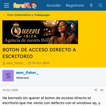
Acceder
Regístrate
Foro Informática y Videojuegos
BOTON DE ACCESO DIRECTO A
ESCRITORIO
I
F
sam_fisher_
19 Oct 2005
n
e
i
c
sam_fisher_
S
c
h
Veterano
i
a
a
d
d
e
19 Oct 2005
#1
o
i
r
n
He borrado sin querer el boton de acceso directo al
d
i
escritorio que me venia con defecto con el windows xp, y
e
c