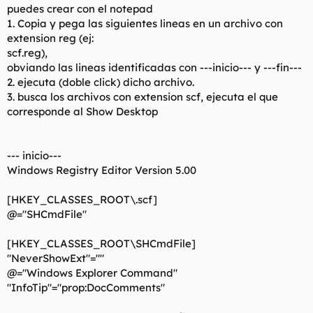
puedes crear con el notepad
1. Copia y pega las siguientes lineas en un archivo con
extension reg (ej:
scf.reg),
obviando las lineas identificadas con ---inicio--- y ---fin---
2. ejecuta (doble click) dicho archivo.
3. busca los archivos con extension scf, ejecuta el que
corresponde al Show Desktop
--- inicio---
Windows Registry Editor Version 5.00
[HKEY_CLASSES_ROOT\.scf]
@="SHCmdFile"
[HKEY_CLASSES_ROOT\SHCmdFile]
"NeverShowExt"=""
@="Windows Explorer Command"
"InfoTip"="prop:DocComments"