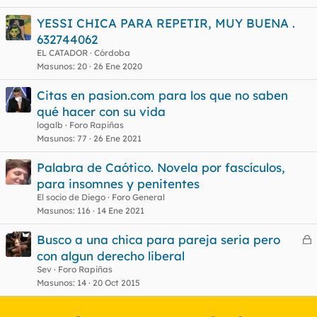
YESSI CHICA PARA REPETIR, MUY BUENA .
632744062
o
EL CATADOR
Córdoba
Masunos
20
26 Ene 2020
Citas en pasion.com para los que no saben
qué hacer con su vida
logalb
Foro Rapiñas
Masunos
77
26 Ene 2021
Palabra de Caótico. Novela por fascículos,
para insomnes y penitentes
El socio de Diego
Foro General
Masunos
116
14 Ene 2021
Busco a una chica para pareja seria pero
e
con algun derecho liberal
r
Sev
Foro Rapiñas
r
Masunos
14
20 Oct 2015