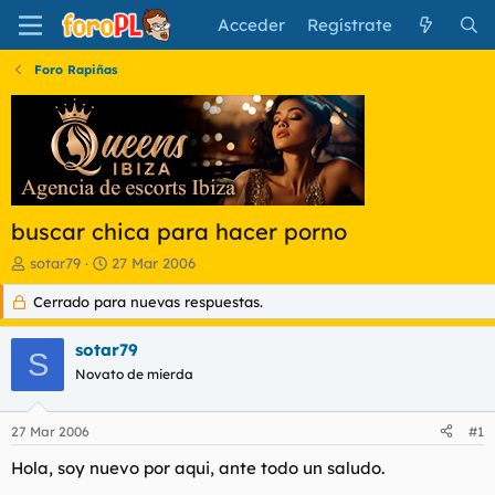
Acceder
Regístrate
Foro Rapiñas
buscar chica para hacer porno
I
F
sotar79
27 Mar 2006
n
e
Cerrado para nuevas respuestas.
i
c
c
h
i
a
sotar79
S
a
d
Novato de mierda
d
e
o
i
r
n
27 Mar 2006
#1
d
i
e
c
Hola, soy nuevo por aqui, ante todo un saludo.
l
i