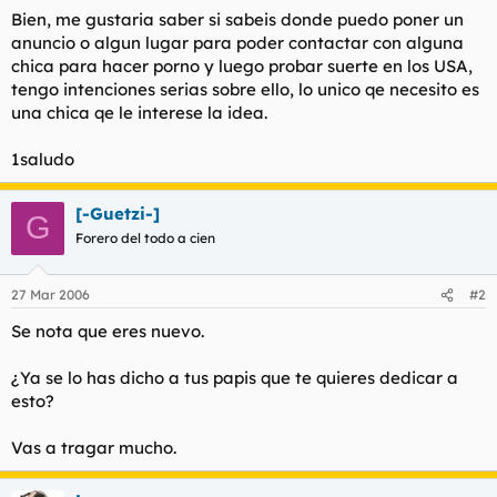
t
o
Bien, me gustaria saber si sabeis donde puedo poner un
e
anuncio o algun lugar para poder contactar con alguna
m
chica para hacer porno y luego probar suerte en los USA,
a
tengo intenciones serias sobre ello, lo unico qe necesito es
una chica qe le interese la idea.
1saludo
[-Guetzi-]
G
Forero del todo a cien
27 Mar 2006
#2
Se nota que eres nuevo.
¿Ya se lo has dicho a tus papis que te quieres dedicar a
esto?
Vas a tragar mucho.