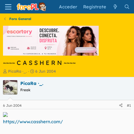
Acceder
Regístrate
Foro General
~~~~ C A S S H E R N ~~~~
I
F
PicaRa ·_.
6 Jun 2004
n
e
i
c
PicaRa ·_.
c
h
Freak
i
a
a
d
d
e
6 Jun 2004
#1
o
i
r
n
d
i
https://www.casshern.com/
e
c
l
i