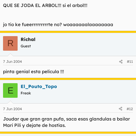
QUE SE JODA EL ARBOL!!! si el arbol!!!
jo tio ke fueerrrrrrrrrte no? woaaaaaalaaaaaaaa
Richal
R
Guest
7 Jun 2004
#11
pinta genial esta película !!!
El_Pouto_Topo
E
Freak
7 Jun 2004
#12
Joudar que gran gran pufa, saca esas glandulas a bailar
Mari Pili y dejate de hostias.