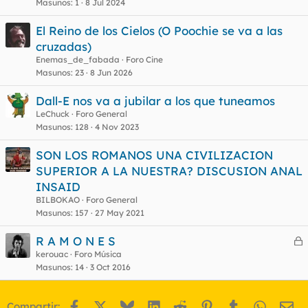
Masunos
1
8 Jul 2024
El Reino de los Cielos (O Poochie se va a las
cruzadas)
Enemas_de_fabada
Foro Cine
Masunos
23
8 Jun 2026
Dall-E nos va a jubilar a los que tuneamos
LeChuck
Foro General
Masunos
128
4 Nov 2023
SON LOS ROMANOS UNA CIVILIZACION
SUPERIOR A LA NUESTRA? DISCUSION ANAL
INSAID
BILBOKAO
Foro General
Masunos
157
27 May 2021
R A M O N E S
e
kerouac
Foro Música
Masunos
14
3 Oct 2016
r
r
Facebook
X
Bluesky
LinkedIn
Reddit
Pinterest
Tumblr
WhatsA
Em
Compartir: