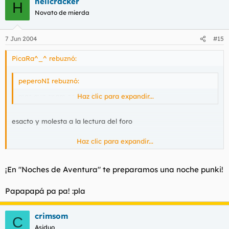
hellcracker
H
Novato de mierda
7 Jun 2004
#15
PicaRa^_^ rebuznó:
peperoNI rebuznó:
mas que spam es flood
Haz clic para expandir...
esacto y molesta a la lectura del foro
Haz clic para expandir...
KE LO BANEEN!!!!
FUERA BICHO VERDE!!!!
¡En "Noches de Aventura" te preparamos una noche punki!
Papapapá pa pa! :pla
QUE SE JODA EL ARBOL!!! si el arbol!!!
crimsom
C
jo tio ke fueerrrrrrrrrte no? woaaaaaalaaaaaaaa
Asiduo