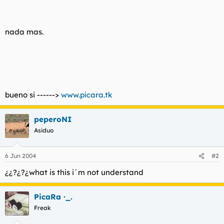
t
o
e
m
a
nada mas.
bueno si ------>
www.picara.tk
peperoNI
Asiduo
6 Jun 2004
#2
¿¿?¿?¿what is this i´m not understand
PicaRa ·_.
Freak