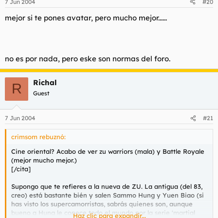
7 Jun 2004
#20
mejor si te pones avatar, pero mucho mejor......
no es por nada, pero eske son normas del foro.
Richal
R
Guest
7 Jun 2004
#21
crimsom rebuznó:
Cine oriental? Acabo de ver zu warriors (mala) y Battle Royale
(mejor mucho mejor.)
[/cita]
Supongo que te refieres a la nueva de ZU. La antigua (del 83,
creo) está bastante bién y salen Sammo Hung y Yuen Biao (si
has visto los supercamorristas, sabrás quienes son, aunque
bueno a Hung le conoce todo el mundo por la serie 'martial
Haz clic para expandir...