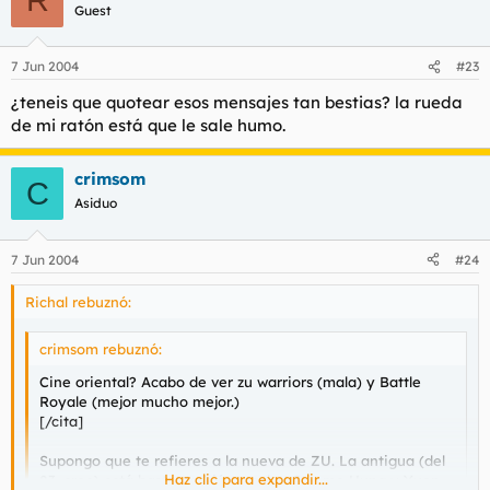
R
Guest
7 Jun 2004
#23
¿teneis que quotear esos mensajes tan bestias? la rueda
de mi ratón está que le sale humo.
crimsom
C
Asiduo
7 Jun 2004
#24
Richal rebuznó:
crimsom rebuznó:
Cine oriental? Acabo de ver zu warriors (mala) y Battle
Royale (mejor mucho mejor.)
[/cita]
Supongo que te refieres a la nueva de ZU. La antigua (del
Haz clic para expandir...
83, creo) está bastante bién y salen Sammo Hung y Yuen