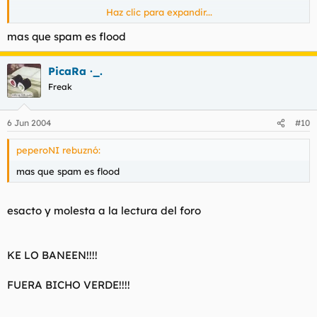
Haz clic para expandir...
(hihihihihhihi bicha verde es gey)
mas que spam es flood
PicaRa ·_.
Freak
6 Jun 2004
#10
peperoNI rebuznó:
mas que spam es flood
esacto y molesta a la lectura del foro
KE LO BANEEN!!!!
FUERA BICHO VERDE!!!!