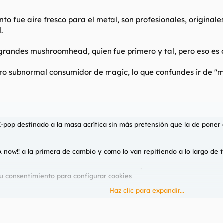
nto fue aire fresco para el metal, son profesionales, original
.
grandes mushroomhead, quien fue primero y tal, pero eso es ot
utero subnormal consumidor de magic, lo que confundes ir de 
 K-pop destinado a la masa acrítica sin más pretensión que la de poner 
w!! a la primera de cambio y como lo van repitiendo a lo largo de 
su consentimiento para configurar cookies
Haz clic para expandir...
 consulte nuestra
página de cookies
.