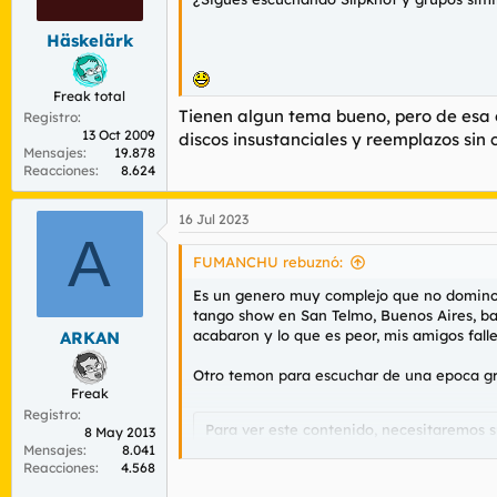
Häskelärk
Freak total
Tienen algun tema bueno, pero de esa 
Registro
13 Oct 2009
discos insustanciales y reemplazos sin
Mensajes
19.878
Reacciones
8.624
16 Jul 2023
A
FUMANCHU rebuznó:
Es un genero muy complejo que no domino m
tango show en San Telmo, Buenos Aires, bar
acabaron y lo que es peor, mis amigos falle
ARKAN
Otro temon para escuchar de una epoca gr
Freak
Registro
Para ver este contenido, necesitaremos 
8 May 2013
de terceros.
Mensajes
8.041
Reacciones
4.568
Para obtener información más detallada,