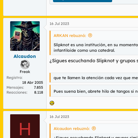
16 Jul 2023
ARKAN rebuznó:
Slipknot es una institución, en su momento 
infantiloide como una catedral.
Alcaudon
¿Sigues escuchando Slipknot y grupos 
Freak
que te llamen la atención cada vez que me
Registro
18 Abr 2005
Mensajes
7.855
Pues suena bien, abrete hilo de tangos si n
Reacciones
8.118
16 Jul 2023
H
Alcaudon rebuznó:
¿Sigues escuchando Slipknot y grupos simi