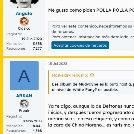
r
n
d
i
Me gusta como piden POLLA POLLA POLL
Angulo
e
c
l
i
t
o
Para ver este contenido, necesitaremos su
Clásico
e
de terceros.
Registro
m
Para obtener información más detallada, c
19 Jun 2020
a
Mensajes
3.558
Aceptar cookies de terceros
Reacciones
7.277
15 Jul 2023
A
Häskelärk rebuznó:
Ese album de Mudvayne es la puta hostia, 
al nivel de White Pony? es posible.
ARKAN
Ya te digo, aunque lo de Deftones nun
Freak
inicios, y después fueron progresando a
Registro
metían si o si en esa etiqueta, y como 
8 May 2013
la cara de Chino Moreno.... es rarísimo, 
Mensajes
8.041
Reacciones
4.568