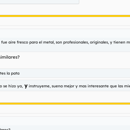
fue aire fresco para el metal, son profesionales, originales, y tienen 
similares?
tes la pata
y
o se hizo ya,
instruyeme, suena mejor y mas interesante que las mi
lares?