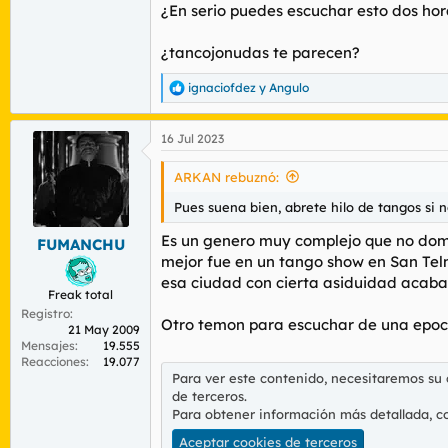
¿En serio puedes escuchar esto dos ho
¿tancojonudas te parecen?
ignaciofdez
y
Angulo
R
e
a
16 Jul 2023
c
c
i
ARKAN rebuznó:
o
n
Pues suena bien, abrete hilo de tangos si 
e
s
Es un genero muy complejo que no domi
FUMANCHU
:
mejor fue en un tango show en San Telm
esa ciudad con cierta asiduidad acabar
Freak total
Registro
Otro temon para escuchar de una epoc
21 May 2009
Mensajes
19.555
Reacciones
19.077
Para ver este contenido, necesitaremos su
de terceros.
Para obtener información más detallada, c
Aceptar cookies de terceros