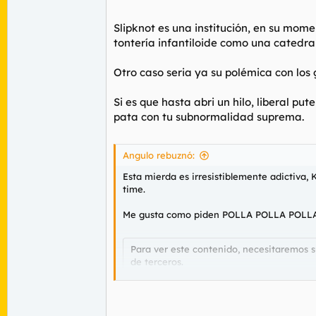
Slipknot es una institución, en su mome
tontería infantiloide como una catedral
Otro caso seria ya su polémica con los 
Si es que hasta abri un hilo, liberal p
pata con tu subnormalidad suprema.
Angulo rebuznó:
Esta mierda es irresistiblemente adictiva,
time.
Me gusta como piden POLLA POLLA POLLA no
Para ver este contenido, necesitaremos 
de terceros.
Para obtener información más detallada,
Aceptar cookies de terceros