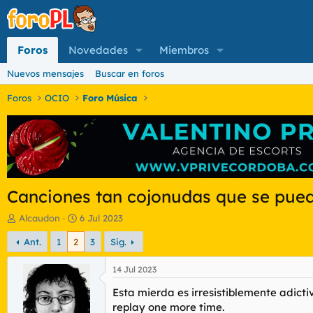
Foros
Novedades
Miembros
Nuevos mensajes
Buscar en foros
Foros
OCIO
Foro Música
Canciones tan cojonudas que se pued
I
F
Alcaudon
6 Jul 2023
n
e
Ant.
1
2
3
Sig.
i
c
c
h
i
a
14 Jul 2023
a
d
Esta mierda es irresistiblemente adicti
d
e
o
i
replay
one more time.