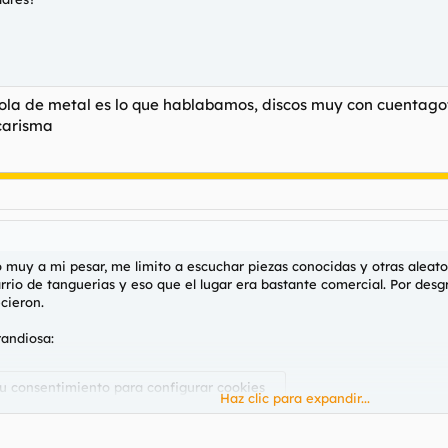
ola de metal es lo que hablabamos, discos muy con cuentag
 carisma
uy a mi pesar, me limito a escuchar piezas conocidas y otras aleato
rio de tanguerias y eso que el lugar era bastante comercial. Por desg
cieron.
andiosa:
su consentimiento para configurar cookies
Haz clic para expandir...
 consulte nuestra
página de cookies
.