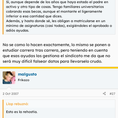
Sí, aunque depende de los años que haya estado el padre en
l
i
activo y otro tipo de cosas. Tengo familiares universitarios
t
o
cobrando esas becas, aunque el montante el ligeramente
e
inferior a esa cantidad que dices.
m
Además, y hasta donde sé, les obligan a matricularse en un
a
mínimo de asignaturas (casi todas), exigiéndoles el aprobado o
adiós ayudas.
No se como lo hacen exactamente, lo mismo se ponen a
estudiar carrera tras carrera, pero teniendo en cuenta
que esas ayudas las gestiona el sindicato me da que no
será muy dificil falsear datos para llevarselo crudo.
malgusto
Frikazo
2 Oct 2007
#27
Llop rebuznó:
Esto es la rehostia.