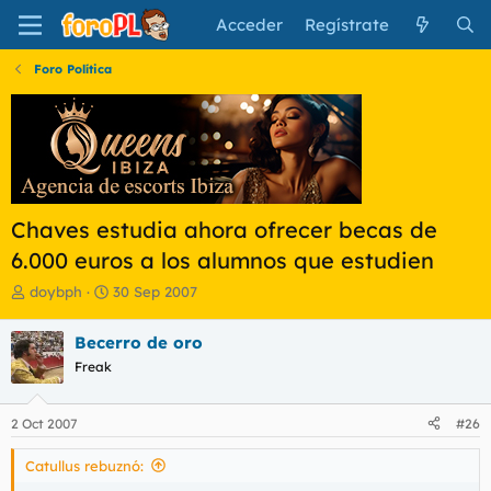
Acceder
Regístrate
Foro Política
Chaves estudia ahora ofrecer becas de
6.000 euros a los alumnos que estudien
I
F
doybph
30 Sep 2007
n
e
i
c
Becerro de oro
c
h
Freak
i
a
a
d
d
e
2 Oct 2007
#26
o
i
r
n
Catullus rebuznó:
d
i
e
c