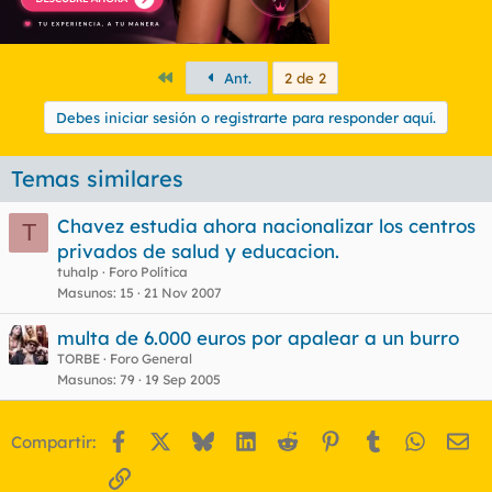
Primero
Ant.
2 de 2
Debes iniciar sesión o registrarte para responder aquí.
Temas similares
Chavez estudia ahora nacionalizar los centros
T
privados de salud y educacion.
tuhalp
Foro Política
Masunos
15
21 Nov 2007
multa de 6.000 euros por apalear a un burro
TORBE
Foro General
Masunos
79
19 Sep 2005
Facebook
X
Bluesky
LinkedIn
Reddit
Pinterest
Tumblr
WhatsA
Em
Compartir:
Enlace