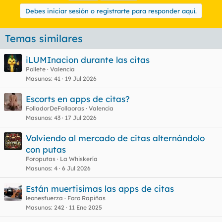
Debes iniciar sesión o registrarte para responder aquí.
Temas similares
iLUMInacion durante las citas
Pollete
Valencia
Masunos
41
19 Jul 2026
Escorts en apps de citas?
FolladorDeFollaoras
Valencia
Masunos
43
17 Jul 2026
Volviendo al mercado de citas alternándolo
con putas
Foroputas
La Whiskería
Masunos
4
6 Jul 2026
Están muertisimas las apps de citas
leonesfuerza
Foro Rapiñas
Masunos
242
11 Ene 2025