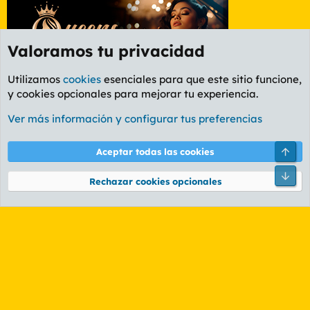
Valoramos tu privacidad
Utilizamos
cookies
esenciales para que este sitio funcione,
y cookies opcionales para mejorar tu experiencia.
Foro General
Ver más información y configurar tus preferencias
Cookies
PL OLDSTYLE AMARILLO
Cambiar fuente
Español (ES)
Arri
Aceptar todas las cookies
Contáctanos
Términos y reglas
Política de privacidad
Ayuda
R
Pie
S
Rechazar cookies opcionales
S
®
Community platform by XenForo
© 2010-2026 XenForo Ltd.