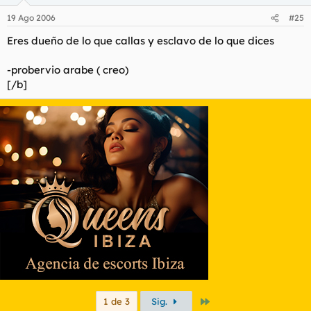
19 Ago 2006
#25
Eres dueño de lo que callas y esclavo de lo que dices
-probervio arabe ( creo)
[/b]
Último
1 de 3
Sig.