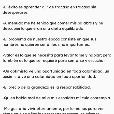
t
o
e
-El éxito es aprender a ir de fracaso en fracaso sin
m
desesperarse.
a
-A menudo me he tenido que comer mis palabras y he
descubierto que eran una dieta equilibrada.
-El problema de nuestra época consiste en que sus
hombres no quieren ser útiles sino importantes.
-Valor es lo que se necesita para levantarse y hablar; pero
también es lo que se requiere para sentarse y escuchar.
-Un optimista ve una oportunidad en toda calamidad, un
pesimista ve una calamidad en toda oportunidad.
-El precio de la grandeza es la responsabilidad.
-Quien habla mal de mí a mis espaldas mi culo contempla.
-Me gustaría vivir eternamente, por lo menos para ver
cómo en cien años las personas cometen los mismos