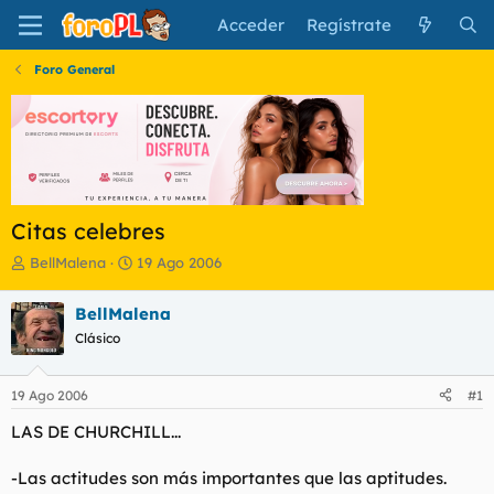
Acceder
Regístrate
Foro General
Citas celebres
I
F
BellMalena
19 Ago 2006
n
e
i
c
BellMalena
c
h
Clásico
i
a
a
d
d
e
19 Ago 2006
#1
o
i
r
n
LAS DE CHURCHILL...
d
i
e
c
-Las actitudes son más importantes que las aptitudes.
l
i