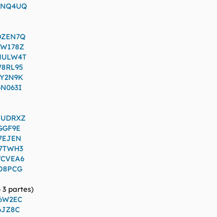
XTNQ4UQ
OZEN7Q
KW178Z
NNULW4T
W8RL95
1Y2N9K
GN063I
MUDRXZ
GGF9E
B7EJEN
K7TWH3
YCVEA6
2O8PCG
 3 partes)
C6W2EC
6JZ8C