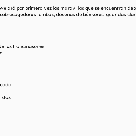
evelará por primera vez las maravillas que se encuentran deb
 sobrecogedoras tumbas, decenas de búnkeres, guaridas clande
 de los francmasones
la
ecado
istas