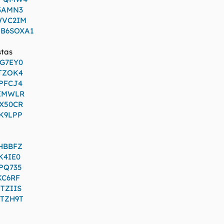
13AMN3
WVC2IM
JB6SOXA1
stas
DG7EY0
LTZOK4
XPFCJ4
6EMWLR
QX50CR
6K9LPP
FHBBFZ
K4IE0
DPQ735
KC6RF
TZIIS
ZTZH9T