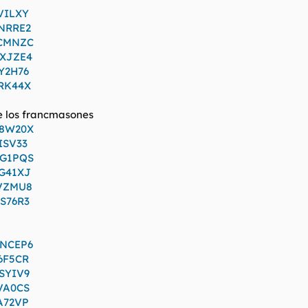
VILXY
PNRRE2
BCMNZC
GXJZE4
Y2H76
KRK44X
de los francmasones
Z8W20X
ISV33
SG1PQS
QG41XJ
6VZMU8
S76R3
3NCEP6
6F5CR
SYIV9
VA0CS
A72VP