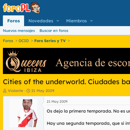
Foros
Novedades
Miembros
Nuevos mensajes
Buscar en foros
Foros
OCIO
Foro Series y TV
Cities of the underworld. Ciudades baj
I
F
Violante
21 May 2009
n
e
i
c
21 May 2009
c
h
Os dejo la primera temporada. No es u
i
a
a
d
d
e
Hay una segunda temporada, que si inte
o
i