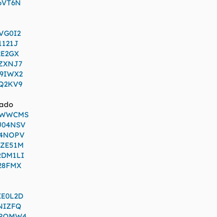
6VT6N
VG0I2
1121J
2E2GX
2ZXNJ7
B9IWX2
9Q2KV9
cado
FAWWCMS
U04NSV
64NOPV
KZE51M
RDM1LI
E28FMX
XE0L2D
CNIZFQ
0UPQMW4