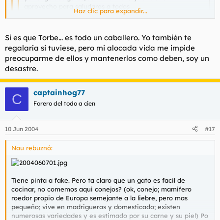
aprovecho para saludaros a todos
Haz clic para expandir...
Elena
Haz clic para expandir...
Haz clic para expandir...
Si es que Torbe... es todo un caballero. Yo también te
Hola Elena, encantado.
regalaría si tuviese, pero mi alocada vida me impide
hola,sbes?torbe m los regalo.
qué bien de Madrid, muy cerquita ( Lega ). ¿ Cómo estás ?
preocuparme de ellos y mantenerlos como deben, soy un
desastre.
A mi me encantan los gatos, acariciarlos, su pelaje... Torbe,
el webmaster, también tuvo algunos.
captainhog77
C
Bienvenida, pasa y acomódate, queremos conecerte, a ver
Forero del todo a cien
si un día pones fotos de tus gatitos
10 Jun 2004
#17
Nau rebuznó:
Tiene pinta a fake. Pero ta claro que un gato es facil de
cocinar, no comemos aqui conejos? (ok, conejo; mamifero
roedor propio de Europa semejante a la liebre, pero mas
pequeño; vive en madrigueras y domesticado; existen
numerosas variedades y es estimado por su carne y su piel) Po