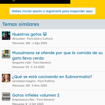
Debes iniciar sesión o registrarte para responder aquí.
Temas similares
Nuestros gatos 😸
Alcaudon
Foro Ocio y Cultura
Masunos
184
1 Ago 2026
Musulmana se ofende por que la comida de su
gato lleva cerdo
langosta iraki
Foro General
Masunos
54
5 Jul 2025
¿Qué se está cocinando en Subnormalia?
sandokan begins
Foro Política
Masunos
133
5 Nov 2025
Gatos infieles volumen 2
Empresauro Rex
Foro General
Masunos
8
2 Oct 2025