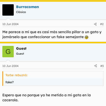
t
o
e
Burracoman
m
Clásico
a
10 Jun 2004
#2
Me parece a mí que es casi más sencillo pillar a un gato y
jamárselo que confeccionar un fake semejante
Guest
G
Guest
10 Jun 2004
#3
Torbe rebuznó:
fake?
Espero que no porque ya he metido a mi gata en la
cacerola.