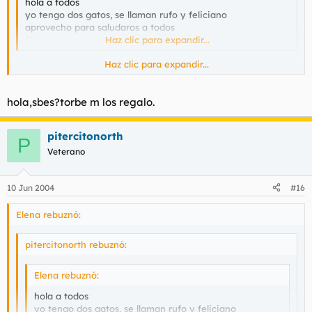
hola a todos
yo tengo dos gatos, se llaman rufo y feliciano
aprovecho para saludaros a todos
Elena
Haz clic para expandir...
Haz clic para expandir...
Hola Elena, encantado.
qué bien de Madrid, muy cerquita ( Lega ). ¿ Cómo estás ?
hola,sbes?torbe m los regalo.
A mi me encantan los gatos, acariciarlos, su pelaje... Torbe, el
pitercitonorth
webmaster, también tuvo algunos.
P
Veterano
Bienvenida, pasa y acomódate, queremos conecerte, a ver si
un día pones fotos de tus gatitos
10 Jun 2004
#16
Elena rebuznó:
pitercitonorth rebuznó:
Elena rebuznó:
hola a todos
yo tengo dos gatos, se llaman rufo y feliciano