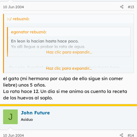
10 Jun 2004
#13
:-/ rebuznó:
egonator rebuznó:
En leon lo hacian hasta hace poco.
Yo alli llegue a probar la rata de agua.
ya sabes que no te den gato por libre.
Haz clic para expandir...
¿En León ,España?¿Cuanto tiempo quire decir hasta hace
Haz clic para expandir...
poco?
el gato (mi hermana por culpa de ello sigue sin comer
liebre) unos 5 años.
La rata hace 12. Un dia si me animo os cuento la receta
de los huevos al soplo.
John Future
J
Asiduo
10 Jun 2004
#14