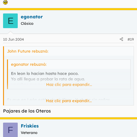
egonator
E
Clásico
10 Jun 2004
#19
John Future rebuznó:
egonator rebuznó:
En leon lo hacian hasta hace poco.
Yo alli llegue a probar la rata de agua.
ya sabes que no te den gato por libre.
Haz clic para expandir...
Es que en León están sin civilizar... Y ahora sin coñas,
Haz clic para expandir...
egonator... ¿En qué zona de León? Servidor, como verás, es de
Pajares de los Oteros
Astorga, y por lo que he oído comentar hay zonas en las que el
gato es un manjar muy apreciado...
Friskies
F
Veterano