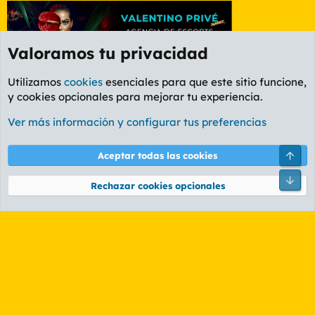
Valoramos tu privacidad
Utilizamos
cookies
esenciales para que este sitio funcione,
y cookies opcionales para mejorar tu experiencia.
Foro General
Ver más información y configurar tus preferencias
Cookies
PL OLDSTYLE AMARILLO
Cambiar fuente
Español (ES)
Arri
Aceptar todas las cookies
Contáctanos
Términos y reglas
Política de privacidad
Ayuda
R
Pie
S
Rechazar cookies opcionales
S
®
Community platform by XenForo
© 2010-2026 XenForo Ltd.