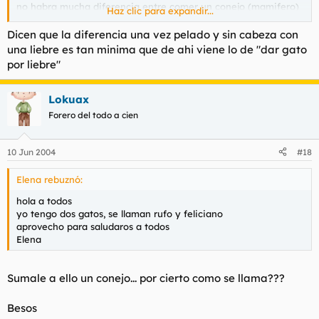
no habra mucha diferencia entre comer un conejo (mamifero)
Haz clic para expandir...
y un gato...
Dicen que la diferencia una vez pelado y sin cabeza con
uaN
una liebre es tan minima que de ahi viene lo de "dar gato
por liebre"
Lokuax
Forero del todo a cien
10 Jun 2004
#18
Elena rebuznó:
hola a todos
yo tengo dos gatos, se llaman rufo y feliciano
aprovecho para saludaros a todos
Elena
Sumale a ello un conejo... por cierto como se llama???
Besos