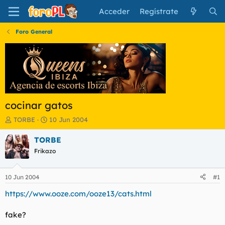
Acceder
Regístrate
Foro General
cocinar gatos
I
F
TORBE
10 Jun 2004
n
e
i
c
TORBE
c
h
Frikazo
i
a
a
d
d
e
10 Jun 2004
#1
o
i
r
n
https://www.ooze.com/ooze13/cats.html
d
i
e
c
fake?
l
i