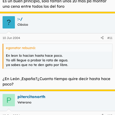
Es un buen principio, solo faltan unos 20 más pa montar
una cena entre todos los del foro
:-/
?
Clásico
10 Jun 2004
#11
egonator rebuznó:
En leon lo hacian hasta hace poco.
Yo alli llegue a probar la rata de agua.
ya sabes que no te den gato por libre.
¿En León ,España?¿Cuanto tiempo quire decir hasta hace
poco?
pitercitonorth
P
Veterano