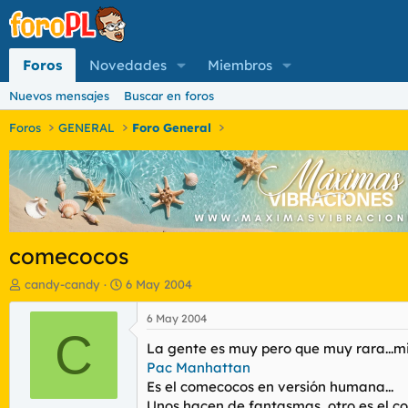
Foros
Novedades
Miembros
Nuevos mensajes
Buscar en foros
Foros
GENERAL
Foro General
comecocos
I
F
candy-candy
6 May 2004
n
e
i
c
6 May 2004
c
C
h
La gente es muy pero que muy rara...mi
i
a
a
d
Pac Manhattan
d
e
Es el comecocos en versión humana...
o
i
Unos hacen de fantasmas, otro es el com