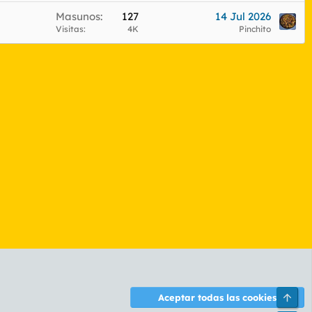
Masunos
127
14 Jul 2026
Visitas
4K
Pinchito
Arri
Aceptar todas las cookies