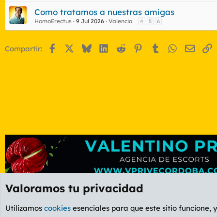
Como tratamos a nuestras amigas
HomoErectus
9 Jul 2026
Valencia
4
5
6
Facebook
X
Bluesky
LinkedIn
Reddit
Pinterest
Tumblr
WhatsApp
Email
E
Compartir:
Valoramos tu privacidad
Foros
GENERAL
Foro General
Utilizamos
cookies
esenciales para que este sitio funcione, 