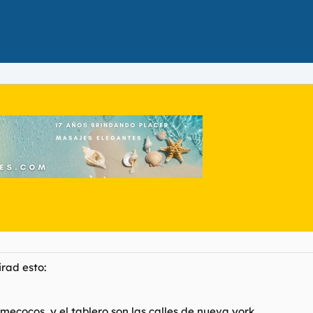
rad esto:
ecocos...y el tablero son las calles de nueva york...