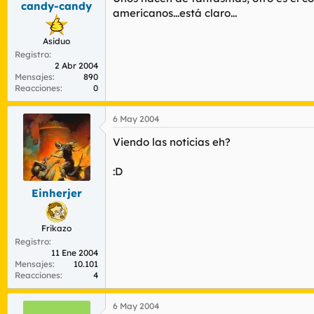
candy-candy
r
n
americanos...está claro...
d
i
e
c
Asiduo
l
i
Registro
t
o
2 Abr 2004
e
Mensajes
890
m
Reacciones
0
a
6 May 2004
Viendo las noticias eh?
:D
Einherjer
Frikazo
Registro
11 Ene 2004
Mensajes
10.101
Reacciones
4
6 May 2004