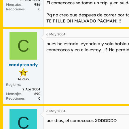
El comecocos se toma un tripi y en su 
Mensajes
986
Reacciones
0
Pq no creo que despues de correr por
TE PILLE OH MALVADO PACMAN!!!!
6 May 2004
C
pues he estado leyendolo y solo habla 
comecocos y en ello estoy... :? He perdi
candy-candy
Asiduo
Registro
2 Abr 2004
Mensajes
890
Reacciones
0
6 May 2004
C
por dios, el comecocos XDDDDDD