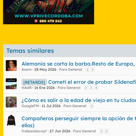
Temas similares
Alemania se corta la barba.Resto de Europa,
Asam
28 May 2026
Foro General
2
3
Cometí el error de probar Sildenaf
[RETARDS]
HAdR
16 Ene 2026
Foro General
2
3
4
¿Cómo es salir a la edad de viejo en tu ciu
GoogleTM
11 Jul 2026
Foro General
2
Compañeros perseguir siempre la opción de te
ellos)
troleandovoyt
27 Jun 2026
Foro General
2
3