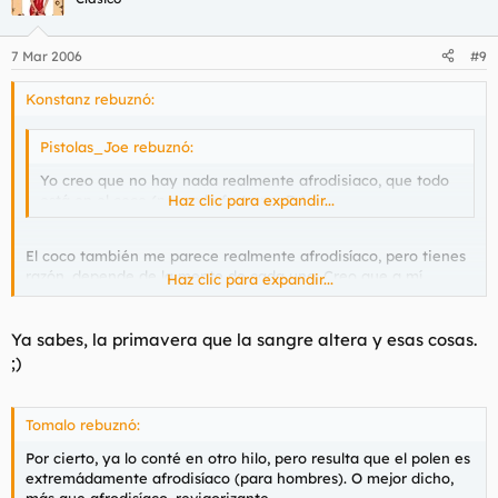
7 Mar 2006
#9
Konstanz rebuznó:
Pistolas_Joe rebuznó:
Yo creo que no hay nada realmente afrodisiaco, que todo
está en el coco (no, en la fruta no :D ).
Haz clic para expandir...
El coco también me parece realmente afrodisíaco, pero tienes
razón, depende de la mente de cada uno. Creo que a mí
Haz clic para expandir...
últimamente todas las comidas me llevan por derroteros
insospechados
Será la época
Ya sabes, la primavera que la sangre altera y esas cosas.
;)
Tomalo rebuznó:
Por cierto, ya lo conté en otro hilo, pero resulta que el polen es
extremádamente afrodisíaco (para hombres). O mejor dicho,
más que afrodisíaco, revigorizante ...