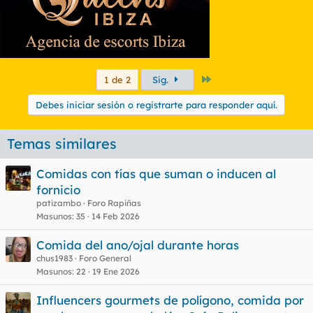
Último
1 de 2
Sig.
Debes iniciar sesión o registrarte para responder aquí.
Temas similares
Comidas con tías que suman o inducen al
fornicio
patizambo
Foro Rapiñas
Masunos
35
14 Feb 2026
Comida del ano/ojal durante horas
chus1983
Foro General
Masunos
22
19 Ene 2026
Influencers gourmets de polígono, comida por