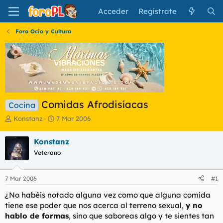
Acceder
Regístrate
Foro Ocio y Cultura
Comidas Afrodisíacas
Cocina
I
F
Konstanz
7 Mar 2006
n
e
i
c
Konstanz
c
h
Veterano
i
a
a
d
d
e
7 Mar 2006
#1
o
i
r
n
¿No habéis notado alguna vez como que alguna comida
d
i
tiene ese poder que nos acerca al terreno sexual,
y no
e
c
hablo de formas
, sino que saboreas algo y te sientes tan
l
i