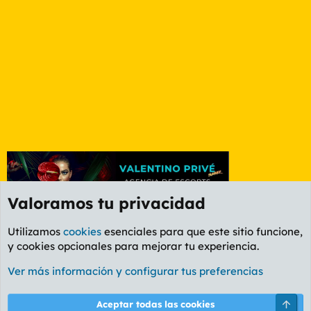
Valoramos tu privacidad
Utilizamos
cookies
esenciales para que este sitio funcione,
y cookies opcionales para mejorar tu experiencia.
Foro Ocio y Cultura
Ver más información y configurar tus preferencias
Cookies
PL OLDSTYLE AMARILLO
Cambiar fuente
Español (ES)
Arri
Aceptar todas las cookies
Contáctanos
Términos y reglas
Política de privacidad
Ayuda