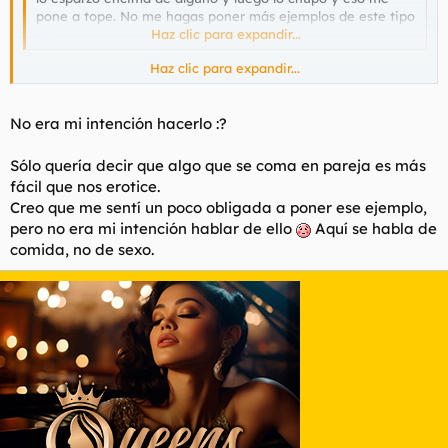
pone a tope. No me hagas poner más ejemplos de este tipo
¬¬
Haz clic para expandir...
Haz clic para expandir...
para ya de calentar al personal,hostias
No era mi intención hacerlo :?
Sólo quería decir que algo que se coma en pareja es más
fácil que nos erotice.
Creo que me sentí un poco obligada a poner ese ejemplo,
pero no era mi intención hablar de ello
Aquí se habla de
comida, no de sexo.