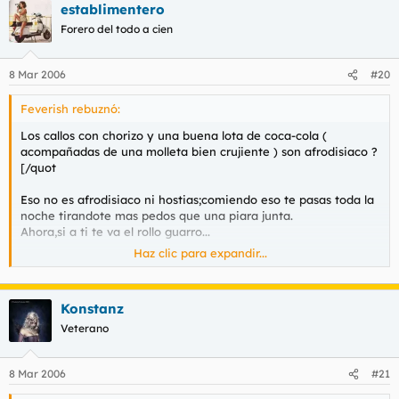
establimentero
Forero del todo a cien
8 Mar 2006
#20
Feverish rebuznó:
Los callos con chorizo y una buena lota de coca-cola (
acompañadas de una molleta bien crujiente ) son afrodisiaco ?
[/quot
Eso no es afrodisiaco ni hostias;comiendo eso te pasas toda la
noche tirandote mas pedos que una piara junta.
Ahora,si a ti te va el rollo guarro...
Haz clic para expandir...
A ver si nos centramos,que empezamos hablando de platos y
siempre acabamos poniendo guarradas e insultos.
Konstanz
Veterano
8 Mar 2006
#21