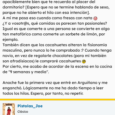
apaciblemente bien que te recuerda al placer del
t
o
e
dormitorio? [Espero que no se termine hablando de sexo,
m
porque no he abierto el hilo con esa intención].
a
A mí me pasa eso cuando como fresas con nata
¿Y a vosotr@s, qué comidas os parecen tan pasionales?
Igual es que comerte a una persona se convierte en algo
tan metafórico como comerte un sorbete de limón, por
ejemplo.
También dicen que los cacahuetes alteran la fisionomía
masculina, pero nunca lo he comprobado :? Cuando tenga
novio, en vez de regalarle chocolates (para mí también
son afrodisíacos) le compraré cacahuetes
Por cierto, me acabo de acordar de la escena en la cocina
de "9 semanas y media".
Anoche fue la primera vez que entré en Arguiñano y me
enganchó. Lógicamente no me ha dado tiempo a leer
todos los hilos. Espero, por tanto, no repetir.
Pistolas_Joe
Clásico