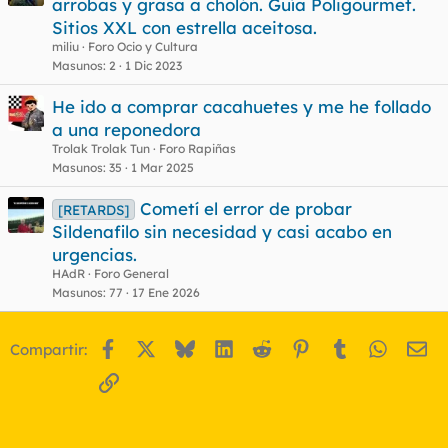
arrobas y grasa a cholón. Guía Poligourmet.
Sitios XXL con estrella aceitosa.
miliu
Foro Ocio y Cultura
Masunos
2
1 Dic 2023
He ido a comprar cacahuetes y me he follado
a una reponedora
Trolak Trolak Tun
Foro Rapiñas
Masunos
35
1 Mar 2025
Cometí el error de probar
[RETARDS]
Sildenafilo sin necesidad y casi acabo en
urgencias.
HAdR
Foro General
Masunos
77
17 Ene 2026
Facebook
X
Bluesky
LinkedIn
Reddit
Pinterest
Tumblr
WhatsA
Em
Compartir:
Enlace