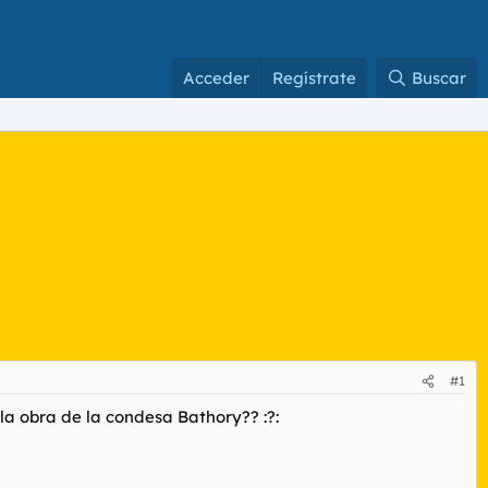
Acceder
Regístrate
Buscar
#1
la obra de la condesa Bathory?? :?: