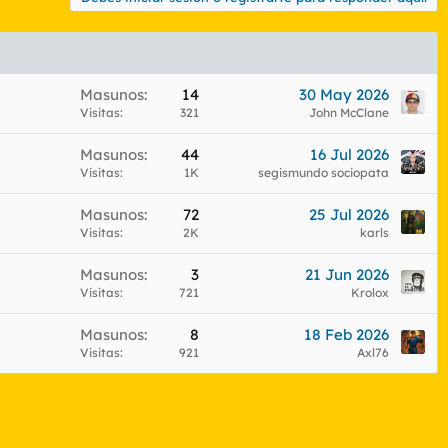
Masunos
14
30 May 2026
Visitas
321
John McClane
Masunos
44
16 Jul 2026
Visitas
1K
segismundo sociopata
Masunos
72
25 Jul 2026
Visitas
2K
karls
Masunos
3
21 Jun 2026
Visitas
721
Krolox
Masunos
8
18 Feb 2026
Visitas
921
Axl76