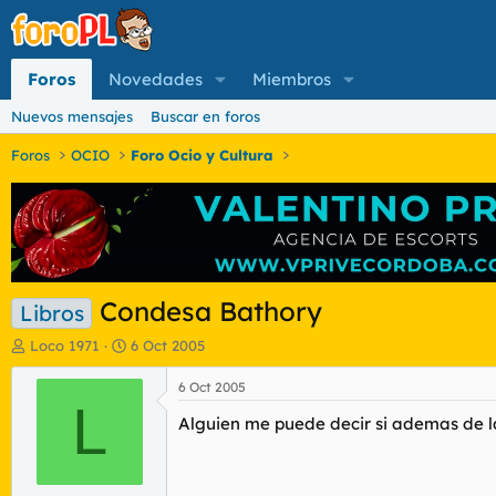
Foros
Novedades
Miembros
Nuevos mensajes
Buscar en foros
Foros
OCIO
Foro Ocio y Cultura
Condesa Bathory
Libros
I
F
Loco 1971
6 Oct 2005
n
e
i
c
6 Oct 2005
c
L
h
Alguien me puede decir si ademas de la
i
a
a
d
d
e
o
i