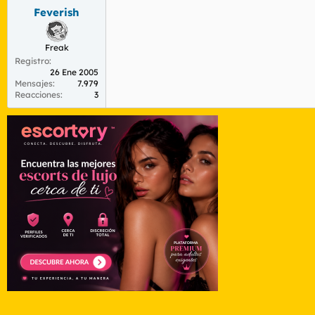
Feverish
Freak
Registro
26 Ene 2005
Mensajes
7.979
Reacciones
3