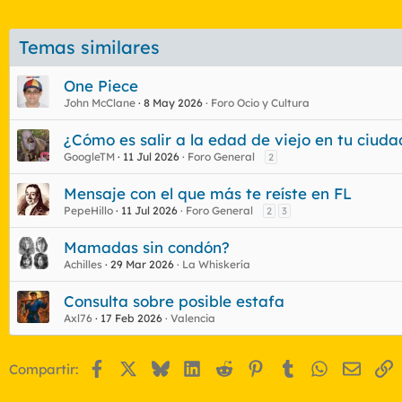
Temas similares
One Piece
John McClane
8 May 2026
Foro Ocio y Cultura
¿Cómo es salir a la edad de viejo en tu ciu
GoogleTM
11 Jul 2026
Foro General
2
Mensaje con el que más te reíste en FL
PepeHillo
11 Jul 2026
Foro General
2
3
Mamadas sin condón?
Achilles
29 Mar 2026
La Whiskería
Consulta sobre posible estafa
Axl76
17 Feb 2026
Valencia
Facebook
X
Bluesky
LinkedIn
Reddit
Pinterest
Tumblr
WhatsApp
Email
E
Compartir: