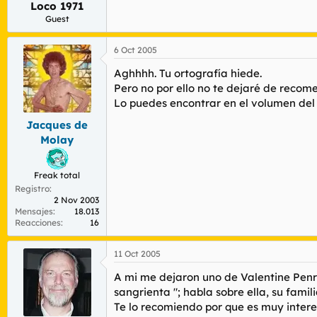
Loco 1971
r
n
d
i
Guest
e
c
l
i
6 Oct 2005
t
o
e
Aghhhh. Tu ortografía hiede.
m
Pero no por ello no te dejaré de recome
a
Lo puedes encontrar en el volumen del 
Jacques de
Molay
Freak total
Registro
2 Nov 2003
Mensajes
18.013
Reacciones
16
11 Oct 2005
A mi me dejaron uno de Valentine Penro
sangrienta "; habla sobre ella, su famili
Te lo recomiendo por que es muy intere