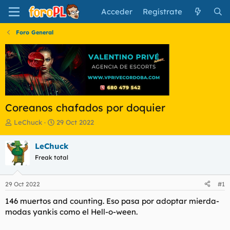
Acceder
Regístrate
Foro General
Coreanos chafados por doquier
I
F
LeChuck
29 Oct 2022
n
e
i
c
LeChuck
c
h
Freak total
i
a
a
d
d
e
29 Oct 2022
#1
o
i
r
n
146 muertos and counting. Eso pasa por adoptar mierda-
d
i
modas yankis como el Hell-o-ween.
e
c
l
i