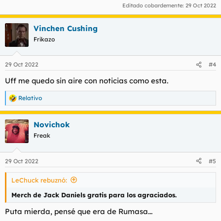
Editado cobardemente:
29 Oct 2022
Vinchen Cushing
Frikazo
29 Oct 2022
#4
Uff me quedo sin aire con noticias como esta.
Relativo
R
e
a
Novichok
c
c
Freak
i
o
n
29 Oct 2022
#5
e
s
LeChuck rebuznó:
:
Merch de Jack Daniels gratis para los agraciados.
Puta mierda, pensé que era de Rumasa...