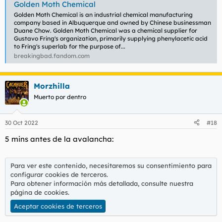
Golden Moth Chemical
Golden Moth Chemical is an industrial chemical manufacturing
company based in Albuquerque and owned by Chinese businessman
Duane Chow. Golden Moth Chemical was a chemical supplier for
Gustavo Fring's organization, primarily supplying phenylacetic acid
Merch de Jack Daniels gratis para los agraciados.
to Fring's superlab for the purpose of...
breakingbad.fandom.com
Morzhilla
Muerto por dentro
30 Oct 2022
#18
5 mins antes de la avalancha:
Para ver este contenido, necesitaremos su consentimiento para
configurar cookies de terceros.
Para obtener información más detallada, consulte nuestra
página de cookies
.
Aceptar cookies de terceros