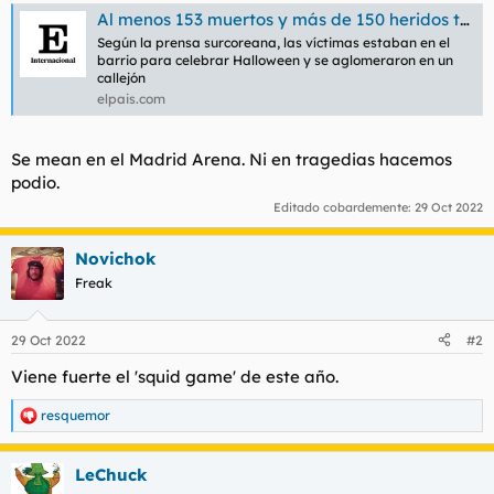
t
o
Al menos 153 muertos y más de 150 heridos tras una avalancha en un popular barrio de ocio de Seúl
e
Según la prensa surcoreana, las víctimas estaban en el
m
barrio para celebrar Halloween y se aglomeraron en un
a
callejón
elpais.com
Se mean en el Madrid Arena. Ni en tragedias hacemos
podio.
Editado cobardemente:
29 Oct 2022
Novichok
Freak
29 Oct 2022
#2
Viene fuerte el 'squid game' de este año.
resquemor
R
e
a
LeChuck
c
c