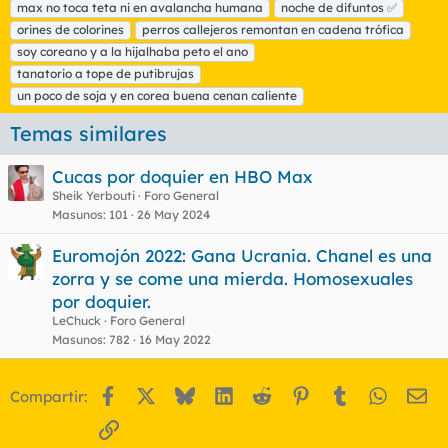
max no toca teta ni en avalancha humana
noche de difuntos ✅
s
orines de colorines
perros callejeros remontan en cadena trófica
soy coreano y a la hijalhaba peto el ano
tanatorio a tope de putibrujas
un poco de soja y en corea buena cenan caliente
Temas similares
Cucas por doquier en HBO Max
Sheik Yerbouti
Foro General
Masunos
101
26 May 2024
Euromojón 2022: Gana Ucrania. Chanel es una
zorra y se come una mierda. Homosexuales
por doquier.
LeChuck
Foro General
Masunos
782
16 May 2022
Facebook
X
Bluesky
LinkedIn
Reddit
Pinterest
Tumblr
WhatsA
Em
Compartir:
Enlace