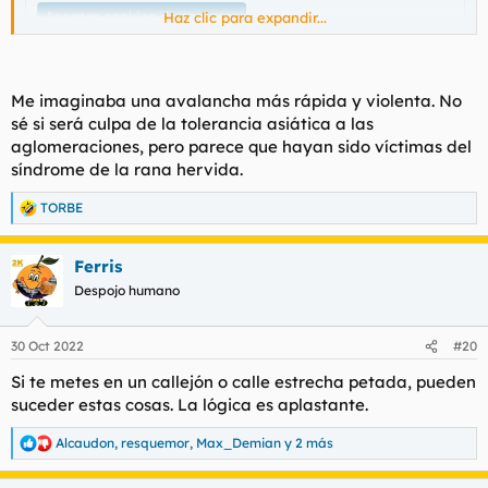
Aceptar cookies de terceros
Haz clic para expandir...
Avalancha
Me imaginaba una avalancha más rápida y violenta. No
sé si será culpa de la tolerancia asiática a las
aglomeraciones, pero parece que hayan sido víctimas del
Para ver este contenido, necesitaremos su consentimiento
para configurar cookies de terceros.
síndrome de la rana hervida.
Para obtener información más detallada, consulte nuestra
página de cookies
.
TORBE
R
e
Aceptar cookies de terceros
a
Ferris
c
c
Despojo humano
i
Los videos de sendvid ya se veran cuando la web termine de
o
procesarlos
n
30 Oct 2022
#20
e
s
Si te metes en un callejón o calle estrecha petada, pueden
Para ver este contenido, necesitaremos su consentimiento
:
suceder estas cosas. La lógica es aplastante.
para configurar cookies de terceros.
Para obtener información más detallada, consulte nuestra
Alcaudon
,
resquemor
,
Max_Demian
y 2 más
página de cookies
.
R
e
Aceptar cookies de terceros
a