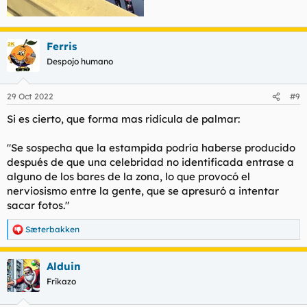
Ferris
Despojo humano
29 Oct 2022
#9
Si es cierto, que forma mas ridícula de palmar:
"Se sospecha que la estampida podría haberse producido
después de que una celebridad no identificada entrase a
alguno de los bares de la zona, lo que provocó el
nerviosismo entre la gente, que se apresuró a intentar
sacar fotos."
Sæterbakken
R
e
a
Alduin
c
c
Frikazo
i
o