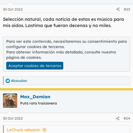
página de cookies
.
30 Oct 2022
#23
Aceptar cookies de terceros
Selección natural, cada noticia de estas es música para
mis oídos. Lastima que fueran decenas y no miles.
Para ver este contenido, necesitaremos su consentimiento
Para ver este contenido, necesitaremos su consentimiento para
para configurar cookies de terceros.
configurar cookies de terceros.
Para obtener información más detallada, consulte nuestra
Para obtener información más detallada, consulte nuestra
página de cookies
.
página de cookies
.
Aceptar cookies de terceros
Aceptar cookies de terceros
Alcaudon
R
Para ver este contenido, necesitaremos su consentimiento
e
para configurar cookies de terceros.
a
Max_Demian
Para obtener información más detallada, consulte nuestra
c
c
página de cookies
.
Puta rata traicionera
i
Aceptar cookies de terceros
o
n
30 Oct 2022
#24
e
s
LeChuck rebuznó:
: