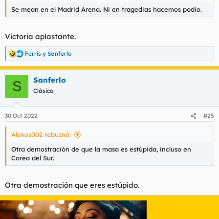
Se mean en el Madrid Arena. Ni en tragedias hacemos podio.
Para ver este contenido, necesitaremos su consentimiento
para configurar cookies de terceros.
Para obtener información más detallada, consulte nuestra
Victoria aplastante.
página de cookies
.
Aceptar cookies de terceros
Ferris
y
Sanferlo
R
e
a
Sanferlo
c
S
c
Clásico
i
o
n
30 Oct 2022
#25
e
s
Alekos002 rebuznó:
:
Otra demostración de que la masa es estúpida, incluso en
Corea del Sur.
Otra demostración que eres estúpido.