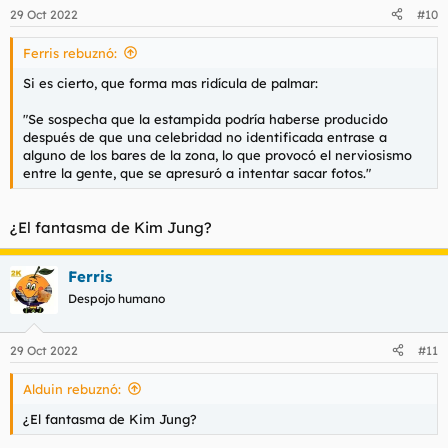
n
29 Oct 2022
#10
e
s
Ferris rebuznó:
:
Si es cierto, que forma mas ridícula de palmar:
"Se sospecha que la estampida podría haberse producido
después de que una celebridad no identificada entrase a
alguno de los bares de la zona, lo que provocó el nerviosismo
entre la gente, que se apresuró a intentar sacar fotos."
¿El fantasma de Kim Jung?
Ferris
Despojo humano
29 Oct 2022
#11
Alduin rebuznó:
¿El fantasma de Kim Jung?