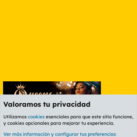
Valoramos tu privacidad
Utilizamos
cookies
esenciales para que este sitio funcione,
y cookies opcionales para mejorar tu experiencia.
Foro General
Ver más información y configurar tus preferencias
Cookies
PL OLDSTYLE AMARILLO