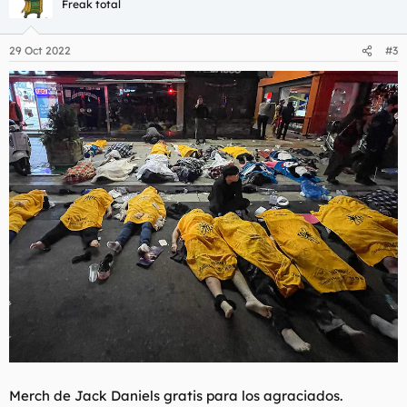
Freak total
i
o
n
29 Oct 2022
#3
e
s
:
Merch de Jack Daniels gratis para los agraciados.