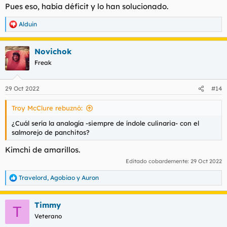
Pues eso, había déficit y lo han solucionado.
Alduin
R
e
a
Novichok
c
c
Freak
i
o
n
29 Oct 2022
#14
e
s
Troy McClure rebuznó:
:
¿Cuál sería la analogía -siempre de índole culinaria- con el
salmorejo de panchitos?
Kimchi de amarillos.
Editado cobardemente:
29 Oct 2022
Travelord
,
Agobiao
y
Auron
R
e
a
Timmy
c
T
c
Veterano
i