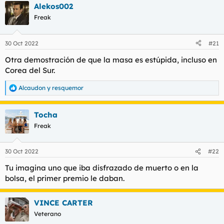
Alekos002
c
c
Freak
i
o
Para ver este contenido, necesitaremos su consentimiento
n
30 Oct 2022
#21
para configurar cookies de terceros.
e
Para obtener información más detallada, consulte nuestra
s
Otra demostración de que la masa es estúpida, incluso en
:
página de cookies
.
Corea del Sur.
Aceptar cookies de terceros
Alcaudon
y
resquemor
R
e
a
Tocha
c
Para ver este contenido, necesitaremos su consentimiento
c
Freak
para configurar cookies de terceros.
i
Para obtener información más detallada, consulte nuestra
o
página de cookies
.
n
30 Oct 2022
#22
e
Aceptar cookies de terceros
s
Tu imagina uno que iba disfrazado de muerto o en la
:
bolsa, el primer premio le daban.
VINCE CARTER
Para ver este contenido, necesitaremos su consentimiento
para configurar cookies de terceros.
Veterano
Para obtener información más detallada, consulte nuestra