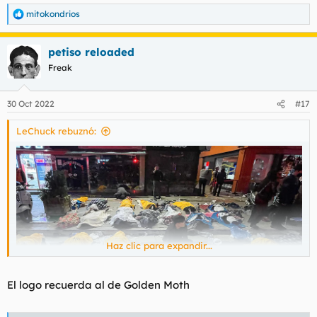
mitokondrios
R
e
a
petiso reloaded
c
c
Freak
i
o
n
30 Oct 2022
#17
e
s
LeChuck rebuznó:
:
Haz clic para expandir...
El logo recuerda al de Golden Moth