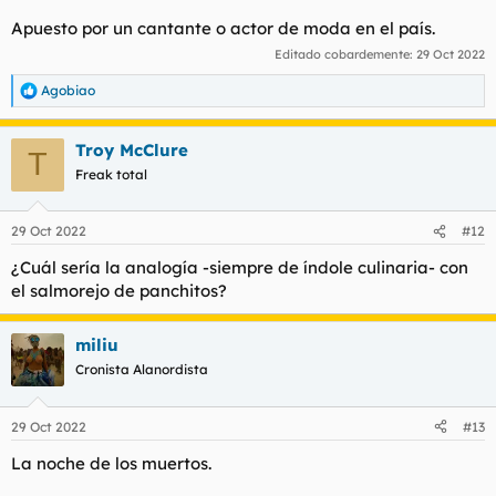
Apuesto por un cantante o actor de moda en el país.
Editado cobardemente:
29 Oct 2022
Agobiao
R
e
a
Troy McClure
c
T
c
Freak total
i
o
n
29 Oct 2022
#12
e
s
¿Cuál sería la analogía -siempre de índole culinaria- con
:
el salmorejo de panchitos?
miliu
Cronista Alanordista
29 Oct 2022
#13
La noche de los muertos.