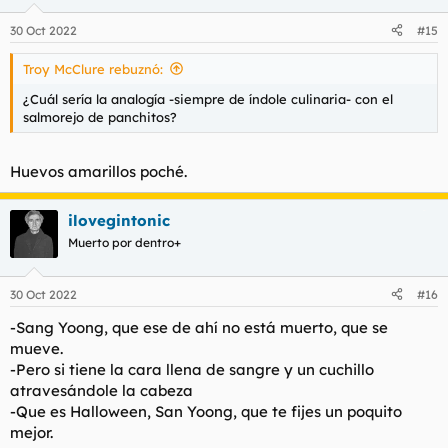
o
n
30 Oct 2022
#15
e
s
Troy McClure rebuznó:
:
¿Cuál sería la analogía -siempre de índole culinaria- con el
salmorejo de panchitos?
Huevos amarillos poché.
ilovegintonic
Muerto por dentro+
30 Oct 2022
#16
-Sang Yoong, que ese de ahí no está muerto, que se
mueve.
-Pero si tiene la cara llena de sangre y un cuchillo
atravesándole la cabeza
-Que es Halloween, San Yoong, que te fijes un poquito
mejor.