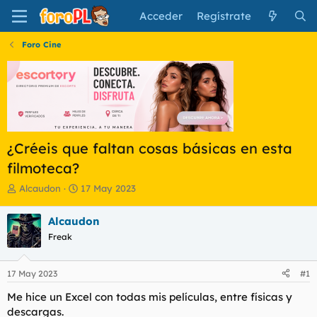
Acceder
Regístrate
Foro Cine
¿Créeis que faltan cosas básicas en esta
filmoteca?
I
F
Alcaudon
17 May 2023
n
e
i
c
Alcaudon
c
h
Freak
i
a
a
d
d
e
17 May 2023
#1
o
i
r
n
Me hice un Excel con todas mis películas, entre físicas y
d
i
descargas.
e
c