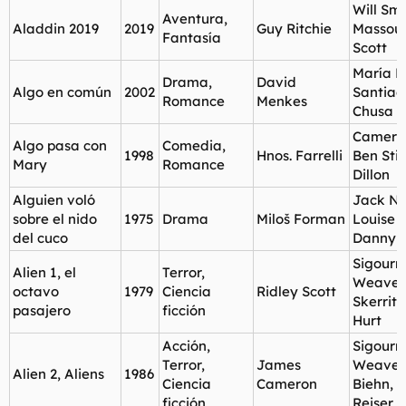
Will Sm
Aventura,
Aladdin 2019
2019
Guy Ritchie
Massou
Fantasía
Scott
María E
Drama,
David
Algo en común
2002
Santiag
Romance
Menkes
Chusa B
Cameron
Algo pasa con
Comedia,
1998
Hnos. Farrelli
Ben Stil
Mary
Romance
Dillon
Alguien voló
Jack Ni
sobre el nido
1975
Drama
Miloš Forman
Louise F
del cuco
Danny 
Sigourn
Alien 1, el
Terror,
Weaver
octavo
1979
Ciencia
Ridley Scott
Skerritt
pasajero
ficción
Hurt
Acción,
Sigourn
Terror,
James
Weaver,
Alien 2, Aliens
1986
Ciencia
Cameron
Biehn, 
ficción
Reiser