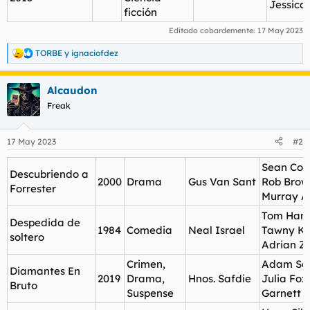
Jessica 
ficción
Editado cobardemente:
17 May 2023
TORBE
y
ignaciofdez
R
e
a
Alcaudon
c
c
Freak
i
o
n
17 May 2023
#2
e
s
Sean Con
:
Descubriendo a
2000
Drama
Gus Van Sant
Rob Brown
Forrester
Murray 
Tom Hank
Despedida de
1984
Comedia
Neal Israel
Tawny Ki
soltero
Adrian 
Crimen,
Adam San
Diamantes En
2019
Drama,
Hnos. Safdie
Julia Fox
Bruto
Suspense
Garnett