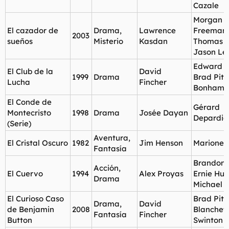
Cazale
Morgan
El cazador de
Drama,
Lawrence
Freeman,
2003
sueños
Misterio
Kasdan
Thomas J
Jason Le
Edward N
El Club de la
David
1999
Drama
Brad Pitt
Lucha
Fincher
Bonham C
El Conde de
Gérard
Montecristo
1998
Drama
Josée Dayan
Depardie
(Serie)
Aventura,
El Cristal Oscuro
1982
Jim Henson
Marionet
Fantasía
Brandon 
Acción,
El Cuervo
1994
Alex Proyas
Ernie Hud
Drama
Michael 
El Curioso Caso
Brad Pitt
Drama,
David
de Benjamin
2008
Blanchett
Fantasía
Fincher
Button
Swinton