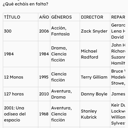
¿Qué echáis en falta?
l
i
t
o
e
TÍTULO
AÑO
GÉNEROS
DIRECTOR
REPAR
m
Gerard B
a
Acción,
300
2006
Zack Snyder
Lena H
Fantasía
David 
John Hu
Drama,
Michael
Richard
1984
1984
Ciencia
Radford
Suzann
ficción
Hamilto
Bruce Wi
Ciencia
12 Monos
1995
Terry Gilliam
Madele
ficción
Stowe, 
Aventura,
127 horas
2010
Danny Boyle
James 
Drama
Keir Dul
2001: Una
Aventura,
Stanley
Lockwo
odisea del
1968
Ciencia
Kubrick
William
espacio
ficción
Sylvest