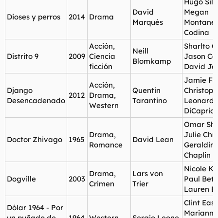
Hugo Silv
David
Megan
Dioses y perros
2014
Drama
Marqués
Montaner
Codina
Acción,
Sharlto C
Neill
Distrito 9
2009
Ciencia
Jason Co
Blomkamp
ficción
David J
Jamie Fo
Acción,
Django
Quentin
Christoph
2012
Drama,
Desencadenado
Tarantino
Leonard
Western
DiCaprio
Omar Sha
Drama,
Julie Chri
Doctor Zhivago
1965
David Lean
Romance
Geraldin
Chaplin
Nicole K
Drama,
Lars von
Dogville
2003
Paul Bett
Crimen
Trier
Lauren B
Clint Eas
Dólar 1964 - Por
Marianne
un puñado de
1964
Western
Sergio Leone