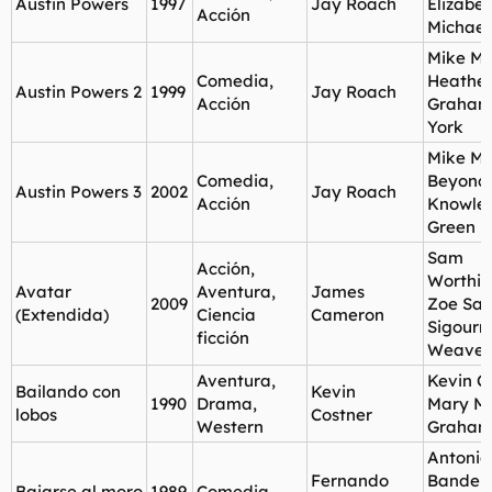
Austin Powers
1997
Jay Roach
Elizabet
Acción
Michael
Mike My
Comedia,
Heathe
Austin Powers 2
1999
Jay Roach
Acción
Graham,
York
Mike My
Comedia,
Beyonc
Austin Powers 3
2002
Jay Roach
Acción
Knowles
Green
Sam
Acción,
Worthin
Avatar
Aventura,
James
2009
Zoe Sal
(Extendida)
Ciencia
Cameron
Sigourn
ficción
Weaver
Aventura,
Kevin C
Bailando con
Kevin
1990
Drama,
Mary Mc
lobos
Costner
Western
Graham
Antonio
Fernando
Bandera
Bajarse al moro
1989
Comedia