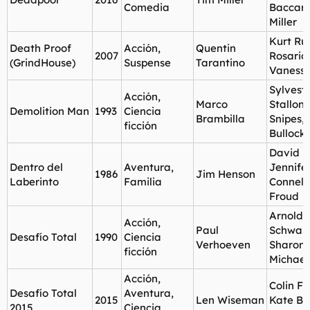
Comedia
Baccarin
Miller
Kurt Rus
Death Proof
Acción,
Quentin
2007
Rosario
(GrindHouse)
Suspense
Tarantino
Vanessa
Sylvest
Acción,
Marco
Stallon
Demolition Man
1993
Ciencia
Brambilla
Snipes,
ficción
Bullock
David B
Dentro del
Aventura,
Jennife
1986
Jim Henson
Laberinto
Familia
Connell
Froud
Arnold
Acción,
Paul
Schwarz
Desafío Total
1990
Ciencia
Verhoeven
Sharon 
ficción
Michael
Acción,
Colin Fa
Desafío Total
Aventura,
2015
Len Wiseman
Kate Be
2015
Ciencia