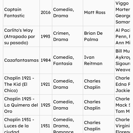
Viggo
Captain
Comedia,
Mortens
2016
Matt Ross
Fantastic
Drama
George
Samanth
Carlito's Way
Al Paci
Crimen,
Brian De
(Atrapado por
1993
Penn, P
Drama
Palma
su pasado)
Ann Mill
Bill Mur
Comedia,
Ivan
Aykroyd
Cazafantasmas
1984
Fantasía
Reitman
Sigourn
Weaver
Chaplin 1921 -
Charles 
Comedia,
Charles
The Kid (El
1921
Edna Pu
Drama
Chaplin
Chico)
Jackie
Chaplin 1925 -
Charles 
Comedia,
Charles
La Quimera del
1925
Mack Sw
Drama
Chaplin
Oro
Tom Mu
Chaplin 1931 -
Comedia,
Charles 
Charles
Luces de la
1931
Drama,
Virginia 
Chaplin
ciudad
Romance
Florenc