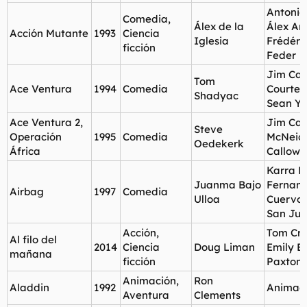
Antonio
Comedia,
Álex de la
Álex An
Acción Mutante
1993
Ciencia
Iglesia
Frédéri
ficción
Feder
Jim Car
Tom
Ace Ventura
1994
Comedia
Courten
Shadyac
Sean Y
Ace Ventura 2,
Jim Car
Steve
Operación
1995
Comedia
McNeice
Oedekerk
África
Callow
Karra El
Juanma Bajo
Fernand
Airbag
1997
Comedia
Ulloa
Cuervo,
San Ju
Acción,
Tom Cru
Al filo del
2014
Ciencia
Doug Liman
Emily Bl
mañana
ficción
Paxton
Animación,
Ron
Aladdin
1992
Animac
Aventura
Clements