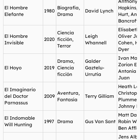
Anthony
El Hombre
Biografía,
Hopkins,
1980
David Lynch
Elefante
Drama
Hurt, An
Bancroft
Elisabeth
Ciencia
El Hombre
Leigh
Oliver Ja
2020
ficción,
Invisible
Whannell
Cohen, Ha
Terror
Dyer
Ivan Mas
Drama,
Galder
Zorion Eg
El Hoyo
2019
Ciencia
Gaztelu-
Antonia 
ficción
Urrutia
Juan
Heath Le
El Imaginario
Aventura,
Christoph
del Doctor
2009
Terry Gilliam
Fantasía
Plummer,
Parnassus
Johnny D
Matt Dam
El Indomable
1997
Drama
Gus Van Sant
Robin Wil
Will Hunting
Ben Affle
Jens Albi