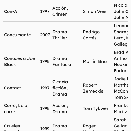
Nicolas
Acción,
Con-Air
1997
Simon West
John Cu
Crimen
John Ma
Leonar
Drama,
Rodrigo
Sbaragl
Concursante
2007
Thriller
Cortés
Lera, M
Gallego
Brad Pit
Conoces a Joe
Drama,
Anthon
1998
Martin Brest
Black
Fantasía
Hopkins,
Forlani
Jodie Fo
Ciencia
Robert
Matthe
Contact
1997
ficción,
Zemeckis
McCona
Drama
Tom Ske
Corre, Lola,
Acción,
Franka 
1998
Tom Tykwer
corre
Drama
Moritz B
Sarah M
Crueles
Drama,
Roger
Gellar,
1999