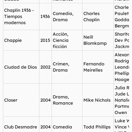
Charles 
Chaplin 1936 -
Comedia,
Charles
Paulett
Tiempos
1936
Drama
Chaplin
Goddard
modernos
Bergma
Acción,
Sharlto
Neill
Chappie
2015
Ciencia
Dev Pat
Blomkamp
ficción
Jackm
Alexan
Rodrigu
Crimen,
Fernando
Ciudad de Dios
2002
Leandro
Drama
Meirelles
Phellipe
Haagen
Julia Ro
Jude La
Drama,
Closer
2004
Mike Nichols
Natalie
Romance
Portman
Owen
Luke Wi
Club Desmadre
2004
Comedia
Todd Phillips
Vince V