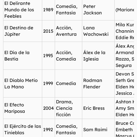
El Delirante
Comedia,
Peter
Mundo de los
1989
(Marionet
Fantasía
Jackson
Feebles
Mila Kuni
El Destino de
Acción,
Lana
2015
Channing
Júpiter
Aventura
Wachowski
Eddie R
Álex Angu
El Día de la
Acción,
Álex de la
Armando
1995
Bestia
Comedia
Iglesia
Razza, S
Segura
Devon S
El Diablo Metio
Rodman
Seth Gree
1999
Comedia
La Mano
Flender
Elden He
Jessica A
Drama,
Ashton Ku
El Efecto
2004
Ciencia
Eric Bress
Amy Smar
Mariposa
ficción
Elden He
Bruce Ca
El Ejército de las
Comedia,
1992
Sam Raimi
Embeth D
Tinieblas
Fantasía
Marcus Gi