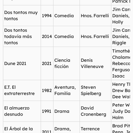
Patrick H
Jim Carre
Dos tontos muy
1994
Comedia
Hnos. Farrelli
Daniels, 
tontos
Holly
Dos tontos
Jim Carre
todavía más
2014
Comedia
Hnos. Farrelli
Daniels, 
tontos
Riggle
Timothée
Chalamet
Ciencia
Denis
Dune 2021
2021
Rebecca
ficción
Villeneuve
Ferguson
Isaac
Henry Th
E.T. El
Aventura,
Steven
1982
Drew Bar
extraterrestre
Familia
Spielberg
Dee Wall
Peter Wel
El almuerzo
David
1991
Drama
Judy Davi
desnudo
Cronenberg
Holm
Brad Pitt
El Árbol de la
Drama,
Terrence
2011
Penn, Jes