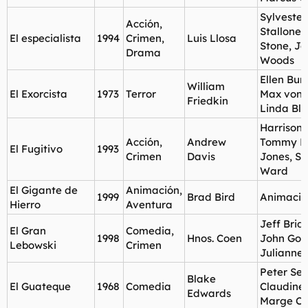
Sylvester
Acción,
Stallone,
El especialista
1994
Crimen,
Luis Llosa
Stone, J
Drama
Woods
Ellen Bur
William
El Exorcista
1973
Terror
Max von 
Friedkin
Linda Bla
Harrison 
Acción,
Andrew
Tommy L
El Fugitivo
1993
Crimen
Davis
Jones, Se
Ward
El Gigante de
Animación,
1999
Brad Bird
Animació
Hierro
Aventura
Jeff Brid
El Gran
Comedia,
1998
Hnos. Coen
John Go
Lebowski
Crimen
Julianne
Peter Sell
Blake
El Guateque
1968
Comedia
Claudine
Edwards
Marge C