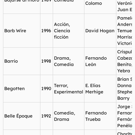
Colomo
Verónic
Juan E
Pamela
Acción,
Anderso
Barb Wire
1996
Ciencia
David Hogan
Temuer
ficción
Morriso
Victoria
Críspulo
Drama,
Fernando
Cabezas
Barrio
1998
Comedia
León
Benito, 
Yebra
Brian S
Terror,
E. Elias
Donna 
Begotten
1990
Experimental
Merhige
Stephen
Barry
Jorge S
Comedia,
Fernando
Fernan
Belle Époque
1992
Drama
Trueba
Fernán
Penélop
Charlto