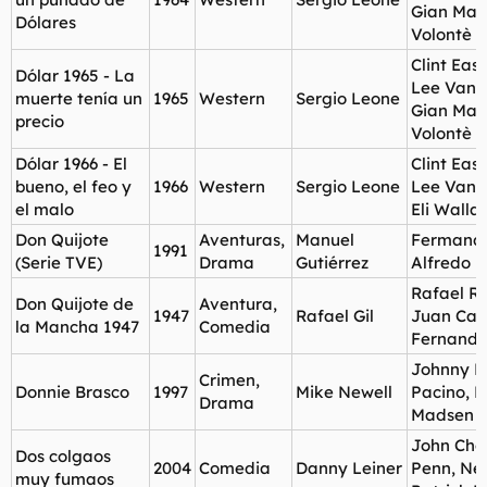
Gian Mar
Dólares
Volontè
Clint Eas
Dólar 1965 - La
Lee Van C
muerte tenía un
1965
Western
Sergio Leone
Gian Mar
precio
Volontè
Dólar 1966 - El
Clint Eas
bueno, el feo y
1966
Western
Sergio Leone
Lee Van C
el malo
Eli Walla
Don Quijote
Aventuras,
Manuel
Fermando
1991
(Serie TVE)
Drama
Gutiérrez
Alfredo 
Rafael Ri
Don Quijote de
Aventura,
1947
Rafael Gil
Juan Cal
la Mancha 1947
Comedia
Fernando
Johnny D
Crimen,
Donnie Brasco
1997
Mike Newell
Pacino, M
Drama
Madsen
John Cho,
Dos colgaos
2004
Comedia
Danny Leiner
Penn, Nei
muy fumaos