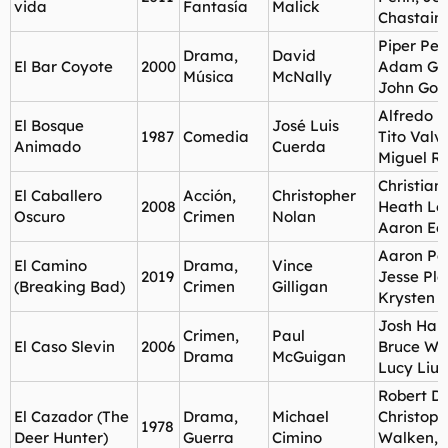
vida
Fantasía
Malick
Chastain
Piper Per
Drama,
David
El Bar Coyote
2000
Adam Gar
Música
McNally
John Go
Alfredo 
El Bosque
José Luis
1987
Comedia
Tito Valv
Animado
Cuerda
Miguel Re
Christian
El Caballero
Acción,
Christopher
2008
Heath Le
Oscuro
Crimen
Nolan
Aaron Ec
Aaron Pa
El Camino
Drama,
Vince
2019
Jesse Pl
(Breaking Bad)
Crimen
Gilligan
Krysten R
Josh Hart
Crimen,
Paul
El Caso Slevin
2006
Bruce Will
Drama
McGuigan
Lucy Liu
Robert De
El Cazador (The
Drama,
Michael
Christoph
1978
Deer Hunter)
Guerra
Cimino
Walken, 