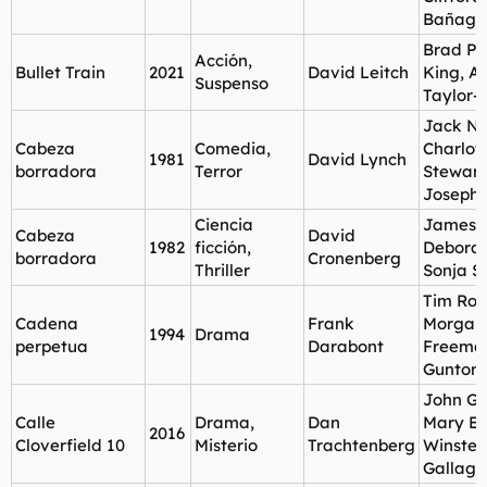
Bañaga
Brad Pit
Acción,
Bullet Train
2021
David Leitch
King, A
Suspenso
Taylor-
Jack Na
Cabeza
Comedia,
Charlot
1981
David Lynch
borradora
Terror
Stewart,
Joseph
Ciencia
James 
Cabeza
David
1982
ficción,
Deborah
borradora
Cronenberg
Thriller
Sonja S
Tim Rob
Cadena
Frank
Morgan
1994
Drama
perpetua
Darabont
Freema
Gunton
John G
Calle
Drama,
Dan
Mary El
2016
Cloverfield 10
Misterio
Trachtenberg
Winstea
Gallaghe