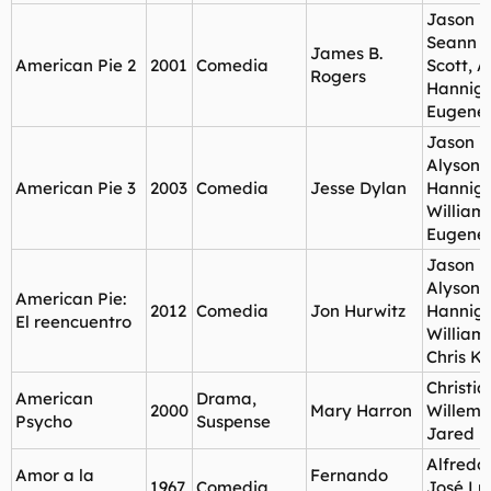
Jason B
Seann W
James B.
American Pie 2
2001
Comedia
Scott, A
Rogers
Hannig
Eugene
Jason B
Alyson
American Pie 3
2003
Comedia
Jesse Dylan
Hanniga
William 
Eugene
Jason B
Alyson
American Pie:
2012
Comedia
Jon Hurwitz
Hanniga
El reencuentro
William 
Chris Kl
Christia
American
Drama,
2000
Mary Harron
Willem 
Psycho
Suspense
Jared L
Alfredo
Amor a la
Fernando
1967
Comedia
José Lu