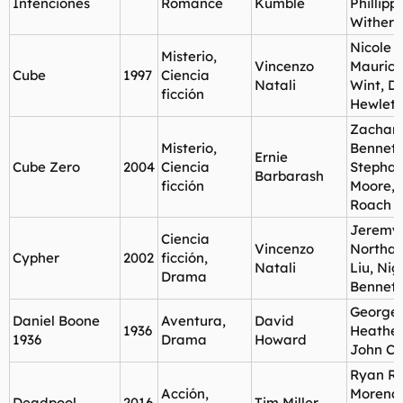
Intenciones
Romance
Kumble
Phillipp
Withers
Nicole d
Misterio,
Vincenzo
Mauric
Cube
1997
Ciencia
Natali
Wint, D
ficción
Hewlett
Zachar
Misterio,
Bennett
Ernie
Cube Zero
2004
Ciencia
Stephan
Barbarash
ficción
Moore, 
Roach
Jeremy
Ciencia
Vincenzo
Northam
Cypher
2002
ficción,
Natali
Liu, Nig
Drama
Bennett
George 
Daniel Boone
Aventura,
David
1936
Heather
1936
Drama
Howard
John Ca
Ryan Re
Acción,
Morena
Deadpool
2016
Tim Miller