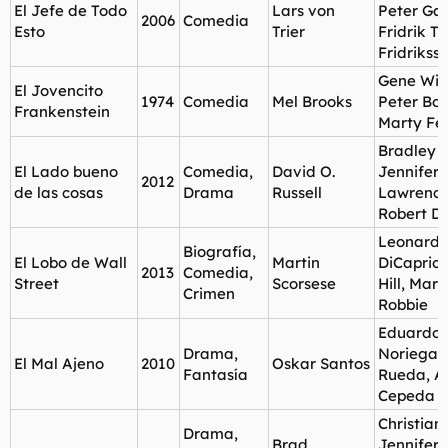
El Jefe de Todo
Lars von
Peter Gan
2006
Comedia
Esto
Trier
Fridrik T
Fridrikss
Gene Wild
El Jovencito
1974
Comedia
Mel Brooks
Peter Boy
Frankenstein
Marty Fe
Bradley 
El Lado bueno
Comedia,
David O.
Jennifer
2012
de las cosas
Drama
Russell
Lawrence
Robert De
Leonard
Biografía,
El Lobo de Wall
Martin
DiCaprio
2013
Comedia,
Street
Scorsese
Hill, Mar
Crimen
Robbie
Eduardo
Drama,
Noriega,
El Mal Ajeno
2010
Oskar Santos
Fantasía
Rueda, A
Cepeda
Christian
Drama,
Brad
Jennifer