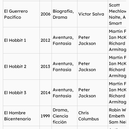
Scott
El Guerrero
Biografía,
Mechlowic
2006
Victor Salva
Pacífico
Drama
Nolte, A
Smart
Martin F
Aventura,
Peter
Ian McKel
El Hobbit 1
2012
Fantasía
Jackson
Richard
Armitage
Martin F
Aventura,
Peter
Ian McKel
El Hobbit 2
2013
Fantasía
Jackson
Richard
Armitage
Martin F
Aventura,
Peter
Ian McKel
El Hobbit 3
2014
Fantasía
Jackson
Richard
Armitage
Drama,
Robin Wil
El Hombre
Chris
1999
Ciencia
Embeth D
Bicentenario
Columbus
ficción
Sam Neill