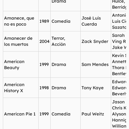
Drama
Hulce, E
Berridg
Antonio
Amanece, que
José Luis
1989
Comedia
Luis Cig
no es poco
Cuerda
Sazator
Sarah P
Amanecer de
Terror,
2004
Zack Snyder
Ving Rh
los muertos
Acción
Jake W
Kevin S
American
Annette
1999
Drama
Sam Mendes
Beauty
Thora B
Bentley
Edward 
American
1998
Drama
Tony Kaye
Edward 
History X
Beverly
Jason B
Chris Kl
American Pie 1
1999
Comedia
Paul Weitz
Alyson
Hanniga
William