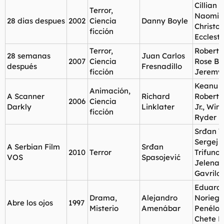
Cillian 
Terror,
Naomie 
28 dias despues
2002
Ciencia
Danny Boyle
Christo
ficción
Ecclest
Terror,
Robert C
28 semanas
Juan Carlos
2007
Ciencia
Rose By
después
Fresnadillo
ficción
Jeremy
Keanu R
Animación,
A Scanner
Richard
Robert
2006
Ciencia
Darkly
Linklater
Jr., Win
ficción
Ryder
Srđan T
Sergej
A Serbian Film
Srđan
2010
Terror
Trifunov
VOS
Spasojević
Jelena
Gavrilo
Eduard
Drama,
Alejandro
Noriega
Abre los ojos
1997
Misterio
Amenábar
Penélop
Chete L