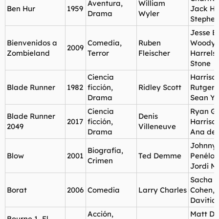
Aventura,
William
Ben Hur
1959
Jack Ha
Drama
Wyler
Stephe
Jesse E
Bienvenidos a
Comedia,
Ruben
Woody
2009
Zombieland
Terror
Fleischer
Harrels
Stone
Ciencia
Harriso
Blade Runner
1982
ficción,
Ridley Scott
Rutger 
Drama
Sean Y
Ciencia
Ryan Go
Blade Runner
Denis
2017
ficción,
Harriso
2049
Villeneuve
Drama
Ana de
Johnny 
Biografía,
Blow
2001
Ted Demme
Penélop
Crimen
Jordi M
Sacha 
Borat
2006
Comedia
Larry Charles
Cohen, 
Davitia
Acción,
Matt D
Bourne 1, El