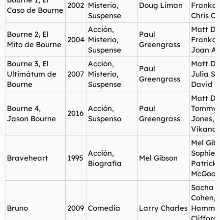
2002
Misterio,
Doug Liman
Franka 
Caso de Bourne
Suspense
Chris C
Acción,
Matt D
Bourne 2, El
Paul
2004
Misterio,
Franka 
Mito de Bourne
Greengrass
Suspense
Joan Al
Bourne 3, El
Acción,
Matt D
Paul
Ultimátum de
2007
Misterio,
Julia Sti
Greengrass
Bourne
Suspense
David S
Matt D
Bourne 4,
Acción,
Paul
Tommy 
2016
Jason Bourne
Suspenso
Greengrass
Jones, A
Vikand
Mel Gib
Acción,
Sophie 
Braveheart
1995
Mel Gibson
Biografía
Patrick
McGooh
Sacha 
Cohen, 
Bruno
2009
Comedia
Larry Charles
Hammar
Clifford