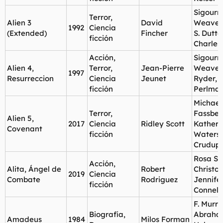
Sigourn
Terror,
Alien 3
David
Weaver,
1992
Ciencia
(Extended)
Fincher
S. Dutto
ficción
Charles
Acción,
Sigourn
Alien 4,
Terror,
Jean-Pierre
Weaver
1997
Resurreccion
Ciencia
Jeunet
Ryder, 
ficción
Perlma
Michael
Terror,
Fassben
Alien 5,
2017
Ciencia
Ridley Scott
Katheri
Covenant
ficción
Watersto
Crudup
Rosa Sa
Acción,
Alita, Ángel de
Robert
Christo
2019
Ciencia
Combate
Rodriguez
Jennife
ficción
Connell
F. Murr
Biografía,
Abraha
Amadeus
1984
Milos Forman