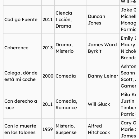
Will Ferr
Jake Gy
Ciencia
Duncan
Michell
Código Fuente
2011
ficción,
Jones
Monagh
Drama
Farmig
Emily B
Drama,
James Ward
Maury S
Coherence
2013
Misterio
Byrkit
Nichola
Brendo
Ashton 
Colega, dónde
Seann W
2000
Comedia
Danny Leiner
está mi coche
Scott, J
Garner
Mila Kun
Con derecho a
Comedia,
Justin
2011
Will Gluck
roce
Romance
Timberl
Patrici
Cary Gr
Con la muerte
Misterio,
Alfred
1959
Marie Sa
en los talones
Suspense
Hitchcock
James 