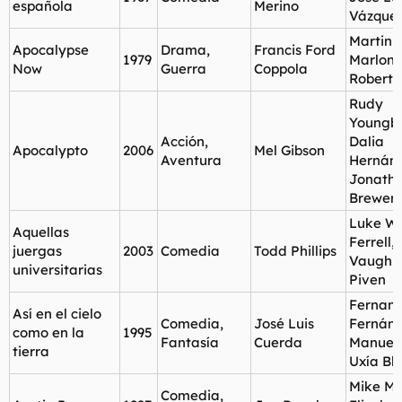
española
Merino
Vázque
Martin 
Apocalypse
Drama,
Francis Ford
1979
Marlon 
Now
Guerra
Coppola
Robert 
Rudy
Youngbl
Acción,
Dalia
Apocalypto
2006
Mel Gibson
Aventura
Hernánd
Jonath
Brewer
Luke Wil
Aquellas
Ferrell,
juergas
2003
Comedia
Todd Phillips
Vaughn
universitarias
Piven
Fernan
Así en el cielo
Comedia,
José Luis
Fernán
como en la
1995
Fantasía
Cuerda
Manuel 
tierra
Uxía Bl
Mike My
Comedia,