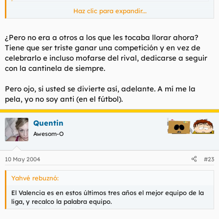
Haz clic para expandir...
Claro, total, ahora son otros a los que les toca llorar. De hecho
ya he oido decir a Roberto Carlos algo así cómo que está hasta
las pelotas de esta liga y qué por él debería acabarse ya.
¿Pero no era a otros a los que les tocaba llorar ahora?
El Valencia es en estos últimos tres años el mejor equipo de la
Tiene que ser triste ganar una competición y en vez de
liga, y recalco la palabra equipo.
celebrarlo e incluso mofarse del rival, dedicarse a seguir
Pero aún no las tengo todas conmigo, puede venir el Cómite
con la cantinela de siempre.
de Competición y decir que la victoria ante el Sevilla fue ilegal
porqué Vicente llevaba una cadenita, o porqué el tinte de
Pero ojo, si usted se divierte así, adelante. A mí me la
Cañizares desumbraba al los atacantes.......cualquiera sabe
pela, yo no soy anti (en el fútbol).
Quentin
Awesom-O
10 May 2004
#23
Yahvé rebuznó:
El Valencia es en estos últimos tres años el mejor equipo de la
liga, y recalco la palabra equipo.