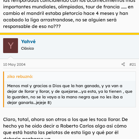
las temporadas coincidiendo con los acontecimientos mas
importantes mundiales, olimpiadas, tour de francia ...... en
cambio el mandril estaba pletorcio hace 4 meses y han
acabado la liga arrastrandose, no se alguien será
responsable de eso no???
Yahvé
Y
Clásico
10 May 2004
#21
ziko rebuznó:
Menos mal y gracias a Dios que la han ganado, y ya van a
dejar de llorar y llorar, y de quejarse....ya esta, ya la tienen , que
la guarden, no se la vaya a la mano negra que no les iba a
dejar ganarla...jejeje 8)
Claro, total, ahora son otros a los que les toca llorar. De
hecho ya he oido decir a Roberto Carlos algo así cómo
que está hasta las pelotas de esta liga y qué por él
debería acabarse ya.