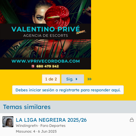
Último
1 de 2
Sig.
Debes iniciar sesión o registrarte para responder aquí.
Temas similares
LA LIGA NEGREIRA 2025/26
e
Windingrefn
Foro Deportes
Masunos
4
6 Jun 2025
r