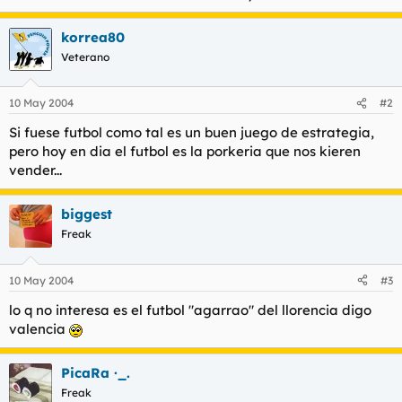
l
i
t
o
korrea80
e
Veterano
m
a
10 May 2004
#2
Si fuese futbol como tal es un buen juego de estrategia,
pero hoy en dia el futbol es la porkeria que nos kieren
vender...
biggest
Freak
10 May 2004
#3
lo q no interesa es el futbol "agarrao" del llorencia digo
valencia
PicaRa ·_.
Freak