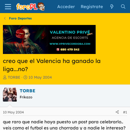
Acceder
Regístrate
Foro Deportes
creo que el Valencia ha ganado la
liga...no?
I
F
TORBE
10 May 2004
n
e
i
c
TORBE
c
h
Frikazo
i
a
a
d
d
e
10 May 2004
#1
o
i
r
n
que raro que nadie haya puesto un post para celebrarlo..
d
i
veis como el futbol es una chorrada y a nadie le interesa?
e
c