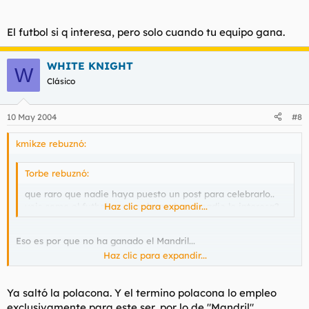
El futbol si q interesa, pero solo cuando tu equipo gana.
WHITE KNIGHT
W
Clásico
10 May 2004
#8
kmikze rebuznó:
Torbe rebuznó:
que raro que nadie haya puesto un post para celebrarlo..
veis como el futbol es una chorrada y a nadie le interesa?
Haz clic para expandir...
Eso es por que no ha ganado el Mandril...
Haz clic para expandir...
El futbol si q interesa, pero solo cuando tu equipo gana.
Ya saltó la polacona. Y el termino polacona lo empleo
exclusivamente para este ser, por lo de "Mandril".