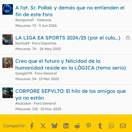
r
A l'at. Sr. Pollak y demás que no entienden el
fin de este foro
RampanaT
Valencia
o
Masunos
70
3 Jun 2026
LA LIGA EA SPORTS 2024/25 (por el culo...)
e
liachu69
Foro Deportes
Masunos
7K
26 May 2025
r
r
Creo que el futuro y felicidad de la
humanidad reside en la LÓGICA (tema serio)
GoogleTM
Foro General
o
Masunos
54
13 Mar 2025
CORPORE SEPVLTO: El hilo de los amigos que
ya no están
Alcaudon
Foro General
Masunos
132
10 Nov 2025
Facebook
X
Bluesky
LinkedIn
Reddit
Pinterest
Tumblr
WhatsA
Em
Compartir: