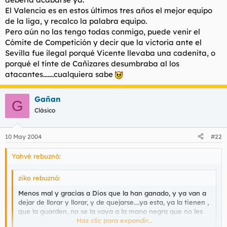
El Valencia es en estos últimos tres años el mejor equipo
de la liga, y recalco la palabra equipo.
Pero aún no las tengo todas conmigo, puede venir el
Cómite de Competición y decir que la victoria ante el
Sevilla fue ilegal porqué Vicente llevaba una cadenita, o
porqué el tinte de Cañizares desumbraba al los
atacantes.......cualquiera sabe
Gañan
G
Clásico
10 May 2004
#22
Yahvé rebuznó:
ziko rebuznó:
Menos mal y gracias a Dios que la han ganado, y ya van a
dejar de llorar y llorar, y de quejarse....ya esta, ya la tienen ,
que la guarden, no se la vaya a la mano negra que no les
iba a dejar ganarla...jejeje 8)
Haz clic para expandir...