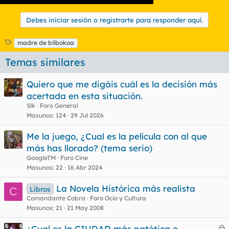
Debes iniciar sesión o registrarte para responder aquí.
E
madre de bilbokoa
t
Temas similares
i
q
u
Quiero que me digáis cuál es la decisión más
e
acertada en esta situación.
t
Slk
Foro General
a
s
Masunos
124
29 Jul 2026
Me la juego, ¿Cual es la película con al que
más has llorado? (tema serio)
GoogleTM
Foro Cine
Masunos
22
16 Abr 2024
La Novela Histórica más realista
Libros
C
Comandante Cobra
Foro Ocio y Cultura
Masunos
21
21 May 2008
¿Cual es la CIUDAD más patética e