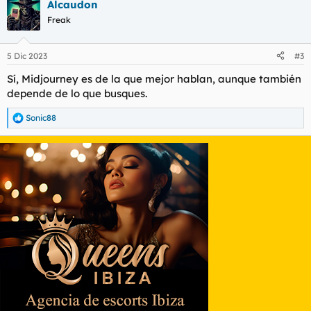
Alcaudon
c
c
Freak
i
o
n
5 Dic 2023
#3
e
s
Sí, Midjourney es de la que mejor hablan, aunque también
:
depende de lo que busques.
Sonic88
R
e
a
c
c
i
o
n
e
s
: