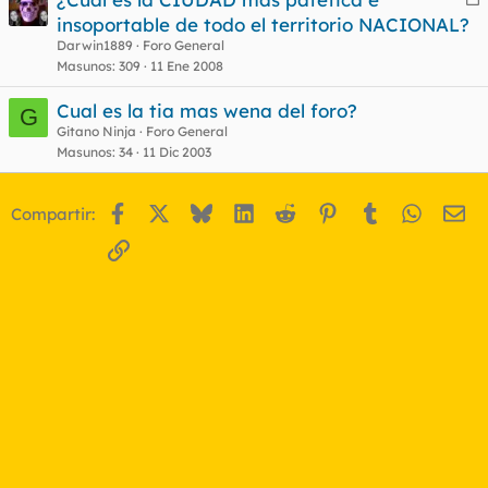
e
insoportable de todo el territorio NACIONAL?
r
Darwin1889
Foro General
r
Masunos
309
11 Ene 2008
Cual es la tia mas wena del foro?
G
Gitano Ninja
Foro General
o
Masunos
34
11 Dic 2003
Facebook
X
Bluesky
LinkedIn
Reddit
Pinterest
Tumblr
WhatsA
Em
Compartir:
Enlace