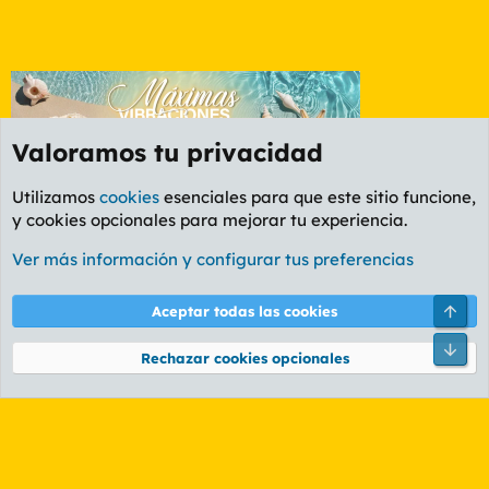
Valoramos tu privacidad
Utilizamos
cookies
esenciales para que este sitio funcione,
y cookies opcionales para mejorar tu experiencia.
Foro Informática y Videojuegos
Ver más información y configurar tus preferencias
Cookies
PL OLDSTYLE AMARILLO
Cambiar fuente
Español (ES)
Arri
Aceptar todas las cookies
Contáctanos
Términos y reglas
Política de privacidad
Ayuda
R
Pie
S
Rechazar cookies opcionales
S
®
Community platform by XenForo
© 2010-2026 XenForo Ltd.