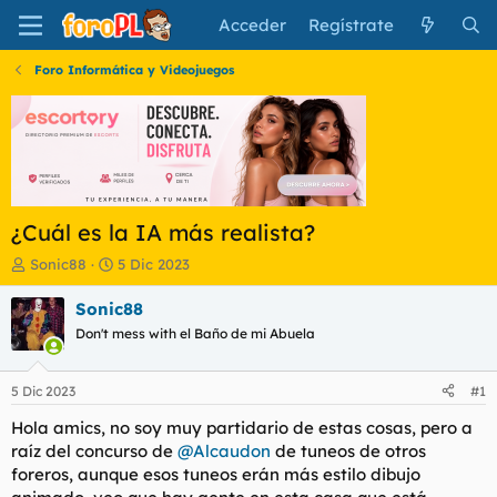
Acceder
Regístrate
Foro Informática y Videojuegos
¿Cuál es la IA más realista?
I
F
Sonic88
5 Dic 2023
n
e
i
c
Sonic88
c
h
Don't mess with el Baño de mi Abuela
i
a
a
d
d
e
5 Dic 2023
#1
o
i
r
n
Hola amics, no soy muy partidario de estas cosas, pero a
d
i
raíz del concurso de
@Alcaudon
de tuneos de otros
e
c
foreros, aunque esos tuneos erán más estilo dibujo
l
i