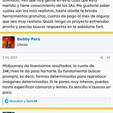
animado, veo que hay gente en esta casa que está
t
o
metida y tiene conocimiento de las IAs. Me gustaría saber
e
cuáles son las más realistas, hasta dónde te brinda
m
a
herramientas gratuitas, cuotas de pago al mes de alguna
que sea muy realista. Quizá tenga un proyecto entrenabo
pronto y preciso buscar respuestas en la sabiduría foril.
Bobby Perú
Clásico
5 Dic 2023
#2
Midjourney da buenísimos resultados, la cuota de
24€/mes te da para hartarte. Es fundamental buscar
prompts, es decir, formas determinadas para reproducir
imágenes determinadas. Si te pones muy intenso, puedes
hasta especificar cámaras y lentes. Es sencillo si buscas un
poco.
Alcaudon
y
Sonic88
R
e
a