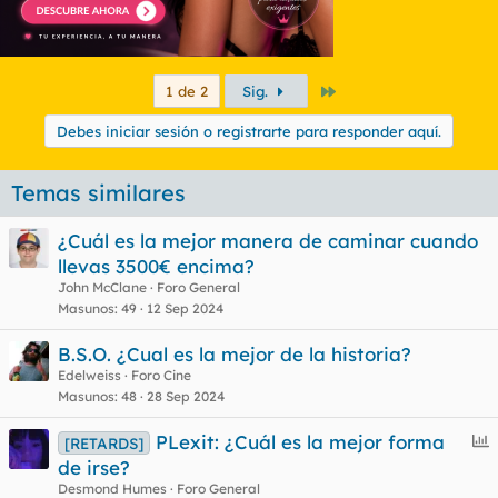
Último
1 de 2
Sig.
Debes iniciar sesión o registrarte para responder aquí.
Temas similares
¿Cuál es la mejor manera de caminar cuando
llevas 3500€ encima?
John McClane
Foro General
Masunos
49
12 Sep 2024
B.S.O. ¿Cual es la mejor de la historia?
Edelweiss
Foro Cine
Masunos
48
28 Sep 2024
E
PLexit: ¿Cuál es la mejor forma
[RETARDS]
n
de irse?
c
Desmond Humes
Foro General