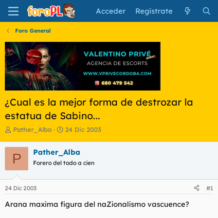
Acceder
Regístrate
Foro General
¿Cual es la mejor forma de destrozar la
estatua de Sabino...
I
F
Pather_Alba
24 Dic 2003
n
e
i
c
Pather_Alba
P
c
h
Forero del todo a cien
i
a
a
d
d
e
24 Dic 2003
#1
o
i
r
n
Arana maxima figura del naZionalismo vascuence?
d
i
e
c