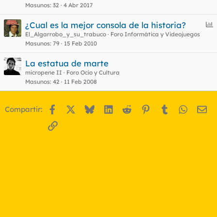
u
Masunos
32
4 Abr 2017
e
E
¿Cual es la mejor consola de la historia?
s
n
El_Algarrobo_y_su_trabuco
Foro Informática y Videojuegos
t
Masunos
79
15 Feb 2010
c
u
La estatua de marte
e
micropene II
Foro Ocio y Cultura
s
Masunos
42
11 Feb 2008
t
Facebook
X
Bluesky
LinkedIn
Reddit
Pinterest
Tumblr
WhatsA
Em
Compartir:
Enlace