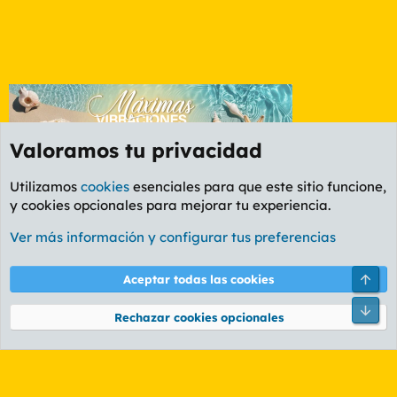
Valoramos tu privacidad
Utilizamos
cookies
esenciales para que este sitio funcione,
y cookies opcionales para mejorar tu experiencia.
Foro General
Ver más información y configurar tus preferencias
Cookies
PL OLDSTYLE AMARILLO
Cambiar fuente
Español (ES)
Arri
Aceptar todas las cookies
Contáctanos
Términos y reglas
Política de privacidad
Ayuda
R
Pie
S
Rechazar cookies opcionales
S
®
Community platform by XenForo
© 2010-2026 XenForo Ltd.