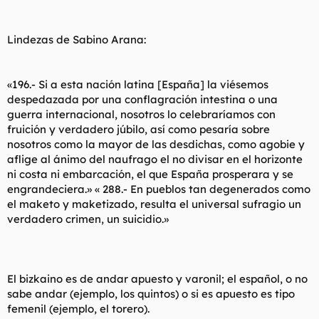
l
i
t
o
e
Lindezas de Sabino Arana:
m
a
«196.- Si a esta nación latina [España] la viésemos
despedazada por una conflagración intestina o una
guerra internacional, nosotros lo celebraríamos con
fruición y verdadero júbilo, así como pesaría sobre
nosotros como la mayor de las desdichas, como agobie y
aflige al ánimo del naufrago el no divisar en el horizonte
ni costa ni embarcación, el que España prosperara y se
engrandeciera.» « 288.- En pueblos tan degenerados como
el maketo y maketizado, resulta el universal sufragio un
verdadero crimen, un suicidio.»
El bizkaino es de andar apuesto y varonil; el español, o no
sabe andar (ejemplo, los quintos) o si es apuesto es tipo
femenil (ejemplo, el torero).