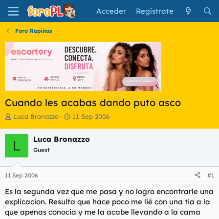
Acceder
Regístrate
Foro Rapiñas
Cuando les acabas dando puto asco
I
F
Luca Bronazzo
11 Sep 2006
n
e
i
c
Luca Bronazzo
L
c
h
Guest
i
a
a
d
d
e
11 Sep 2006
#1
o
i
r
n
Es la segunda vez que me pasa y no logro encontrarle una
d
i
explicacion. Resulta que hace poco me lié con una tia a la
e
c
que apenas conocia y me la acabe llevando a la cama
l
i