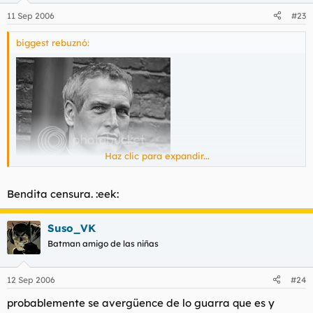
11 Sep 2006
#23
biggest rebuznó:
Haz clic para expandir...
Bendita censura. :eek:
Suso_VK
Batman amigo de las niñas
Que manflorita.
12 Sep 2006
#24
probablemente se avergüence de lo guarra que es y