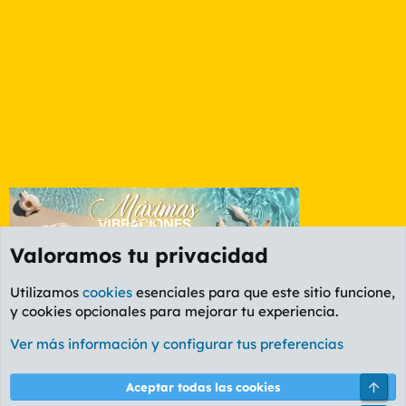
Valoramos tu privacidad
Utilizamos
cookies
esenciales para que este sitio funcione,
y cookies opcionales para mejorar tu experiencia.
Foro Rapiñas
Ver más información y configurar tus preferencias
Cookies
PL OLDSTYLE AMARILLO
Cambiar fuente
Español (ES)
Arri
Aceptar todas las cookies
Contáctanos
Términos y reglas
Política de privacidad
Ayuda