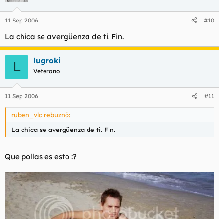
nada, la tia se hace la esquiva.
11 Sep 2006
#10
Ahora ya ni hablo con ella pero no entiendo ese cambio de
comportamiento porque os digo que esa noche a la tia esa le
La chica se avergüenza de ti. Fin.
hice ver las estrellas. Alguien sabe decirme porque pasan estas
cosas?
lugroki
L
Veterano
11 Sep 2006
#11
ruben_vlc rebuznó:
La chica se avergüenza de ti. Fin.
Que pollas es esto :?