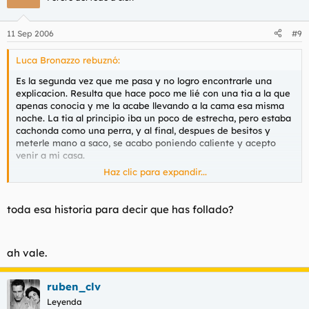
11 Sep 2006
#9
Luca Bronazzo rebuznó:
Es la segunda vez que me pasa y no logro encontrarle una
explicacion. Resulta que hace poco me lié con una tia a la que
apenas conocia y me la acabe llevando a la cama esa misma
noche. La tia al principio iba un poco de estrecha, pero estaba
cachonda como una perra, y al final, despues de besitos y
meterle mano a saco, se acabo poniendo caliente y acepto
venir a mi casa.
Haz clic para expandir...
Alli ataque como una fiera y le acabe haciendo casi de todo.
La tia era bastante guarra y el polvo fue bueno.
toda esa historia para decir que has follado?
Lo que no entiendo es que la llamo a los dos dias y la tia se
muestra superfria y distante, como que no quiere saber nada
mas de mi. Le pregunto y dice que no no, no le pasa nada, que
ah vale.
seguimos siendo colegas y otras chorradas asi. Y yo me
pregunto, pero que colegas ni que leches? si casi no la conozco
de nada, vamos, que amigos no somos.
ruben_clv
Luego me dice que no quiere nada serio y yo le digo que
Leyenda
tampoco, que es que me lo pase bien y queria repetir pero