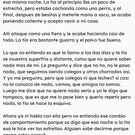
esa misma noche. La tia al principio iba un poco de
t
o
e
estrecha, pero estaba cachonda como una perra, y al
m
final, despues de besitos y meterle mano a saco, se acabo
a
poniendo caliente y acepto venir a mi casa.
Alli ataque como una fiera y le acabe haciendo casi de
todo. La tia era bastante guarra y el polvo fue bueno.
Lo que no entiendo es que la llamo a los dos dias y la tia
se muestra superfria y distante, como que no quiere saber
nada mas de mi. Le pregunto y dice que no no, no le pasa
nada, que seguimos siendo colegas y otras chorradas asi.
Y yo me pregunto, pero que colegas ni que leches? si casi
no la conozco de nada, vamos, que amigos no somos.
Luego me dice que no quiere nada serio y yo le digo que
tampoco, que es que me lo pase bien y queria repetir pero
nada, la tia se hace la esquiva.
Ahora ya ni hablo con ella pero no entiendo ese cambio
de comportamiento porque os digo que esa noche a la tia
esa le hice ver las estrellas. Alguien sabe decirme porque
pasan estas cosas?