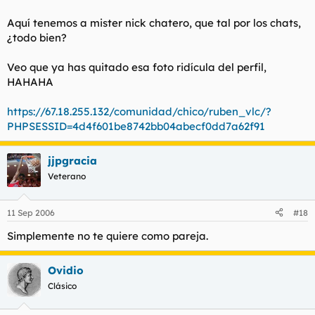
Aquí tenemos a mister nick chatero, que tal por los chats,
¿todo bien?
Veo que ya has quitado esa foto ridícula del perfil,
HAHAHA
https://67.18.255.132/comunidad/chico/ruben_vlc/?
PHPSESSID=4d4f601be8742bb04abecf0dd7a62f91
jjpgracia
Veterano
11 Sep 2006
#18
Simplemente no te quiere como pareja.
Ovidio
Clásico