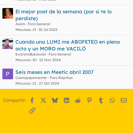
El mejor post de la semana (por si te lo
perdiste)
Asam
Foro General
Masunos
13
30 Jul 2025
Cuando una LUMI me ABOFETEO en pleno
acto y un MORO me VACILÓ
EvaristoBukowski
Foro General
Masunos
20
22 Nov 2024
Seis meses en Meetic abril 2007
Cuencpepemaster
Foro Rapiñas
Masunos
21
27 Oct 2024
Facebook
X
Bluesky
LinkedIn
Reddit
Pinterest
Tumblr
WhatsA
Em
Compartir:
Enlace