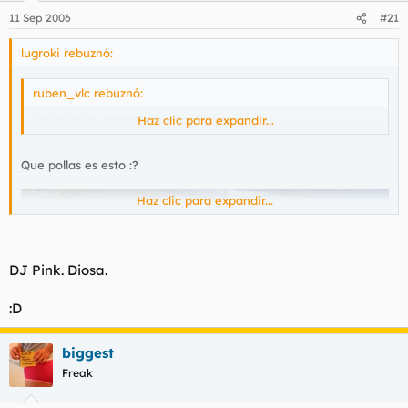
11 Sep 2006
#21
lugroki rebuznó:
ruben_vlc rebuznó:
La chica se avergüenza de ti. Fin.
Haz clic para expandir...
Que pollas es esto :?
Haz clic para expandir...
DJ Pink. Diosa.
:D
biggest
Freak