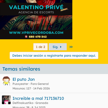
Último
1 de 2
Sig.
Debes iniciar sesión o registrarte para responder aquí.
Temas similares
El puto Jon
Pussyeater
Foro General
Masunos
127
14 Feb 2026
Increible a mal 717136710
Delfínakuatiko
Granada
Masunos
38
8 Jul 2025