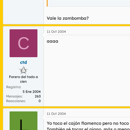
quien es el grupo que mas a influenciado v
Vale la zambomba?
11 Oct 2004
C
aaaa
ctd
Forero del todo a
cien
Registro
5 Ene 2004
Mensajes
263
Reacciones
0
11 Oct 2004
L
Yo toco el cajón flamenco pero no toco
También sé tocar el piano, más o men