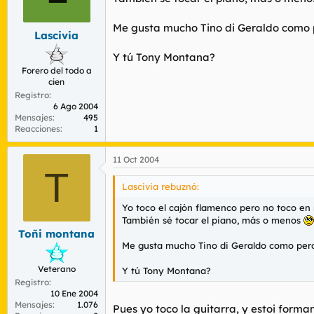
Me gusta mucho Tino di Geraldo como p
Lascivia
Y tú Tony Montana?
Forero del todo a
cien
Registro
6 Ago 2004
Mensajes
495
Reacciones
1
11 Oct 2004
T
Lascivia rebuznó:
Yo toco el cajón flamenco pero no toco en
También sé tocar el piano, más o menos
Toñi montana
Me gusta mucho Tino di Geraldo como perc
Veterano
Y tú Tony Montana?
Registro
10 Ene 2004
Mensajes
1.076
Pues yo toco la guitarra, y estoi form