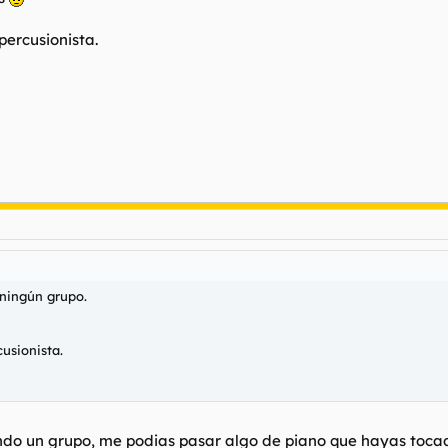
ercusionista.
 ningún grupo.
usionista.
ando un grupo, me podias pasar algo de piano que hayas toca