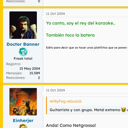
Reacciones
0
11 Oct 2004
Yo canto, soy el rey del karaoke..
También toco la batera
Doctor Banner
Edito para decir que se tocar unos platillitos que se ponen
Freak total
Registro
15 May 2004
Mensajes
15.589
Reacciones
2
11 Oct 2004
WillyFog rebuznó:
Guitarrista y con grupo. Metal extremo
c
Einherjer
Anda! Como Netgrassa!