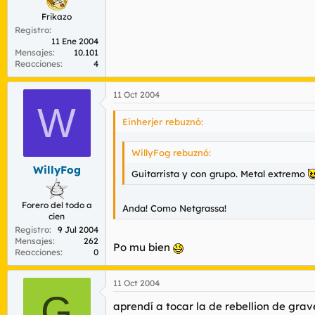
Frikazo
Registro
11 Ene 2004
Mensajes
10.101
Reacciones
4
11 Oct 2004
W
Einherjer rebuznó:
WillyFog rebuznó:
WillyFog
Guitarrista y con grupo. Metal extremo
Forero del todo a
Anda! Como Netgrassa!
cien
Registro
9 Jul 2004
Mensajes
262
Po mu bien
Reacciones
0
11 Oct 2004
G
aprendí a tocar la de rebellion de grav