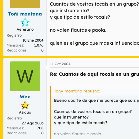
r
n
Cuantos de vostros tocais en un grupo?
d
i
que instrumento?
Toñi montana
e
c
y que tipo de estilo tocais?
l
i
t
o
Veterano
no valen flautas e paola.
e
Registro
m
10 Ene 2004
a
quien es el grupo que mas a influenciad
Mensajes
1.076
Reacciones
0
11 Oct 2004
W
Re: Cuantos de aqui tocais en un gr
Tony montana rebuznó:
Wex
Bueno aparte de que me parece que sois jil
Cuantos de vostros tocais en un grupo?
Asiduo
que instrumento?
Registro
y que tipo de estilo tocais?
27 Ago 2003
Mensajes
708
Reacciones
0
no valen flautas e paola.