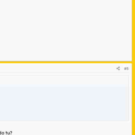
#5
do tu?