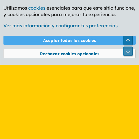
Utilizamos
cookies
esenciales para que este sitio funcione,
y cookies opcionales para mejorar tu experiencia.
Foro Cine
Ver más información y configurar tus preferencias
Cookies
PL OLDSTYLE AMARILLO
Cambiar fuente
Español (ES)
Arri
Aceptar todas las cookies
Contáctanos
Términos y reglas
Política de privacidad
Ayuda
R
Pie
S
Rechazar cookies opcionales
S
®
Community platform by XenForo
© 2010-2026 XenForo Ltd.