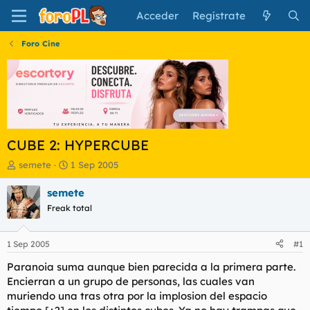
Acceder
Regístrate
Foro Cine
CUBE 2: HYPERCUBE
I
F
semete
1 Sep 2005
n
e
i
c
semete
c
h
Freak total
i
a
a
d
d
e
1 Sep 2005
#1
o
i
r
n
Paranoia suma aunque bien parecida a la primera parte.
d
i
Encierran a un grupo de personas, las cuales van
e
c
muriendo una tras otra por la implosion del espacio
l
i