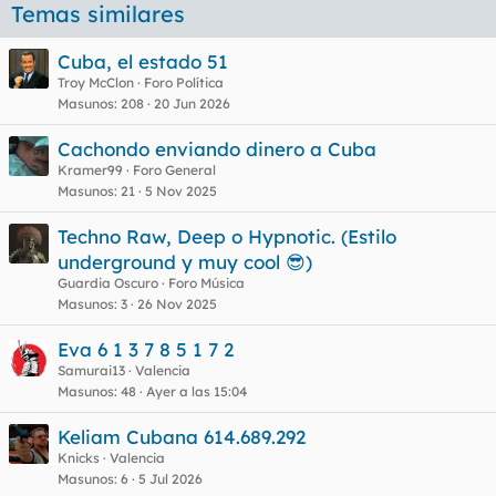
Temas similares
Cuba, el estado 51
Troy McClon
Foro Política
Masunos
208
20 Jun 2026
Cachondo enviando dinero a Cuba
Kramer99
Foro General
Masunos
21
5 Nov 2025
Techno Raw, Deep o Hypnotic. (Estilo
underground y muy cool 😎)
Guardia Oscuro
Foro Música
Masunos
3
26 Nov 2025
Eva 6 1 3 7 8 5 1 7 2
Samurai13
Valencia
Masunos
48
Ayer a las 15:04
Keliam Cubana 614.689.292
Knicks
Valencia
Masunos
6
5 Jul 2026