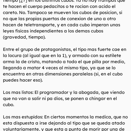
tiempo [¿?] en los distintos cubos. Ya no hay trampas que
t
o
te hacen el cuerpo pedacitos o te rocian con acido el
e
careto. No. Tampoco se mueven los cubos de posicion, si
m
a
no que las propias puertas de conexion de uno a otro
hacen de teletransporte, y en cada cubo imperan unas
leyes fisicas independientes a los demas cubos
(gravedad, tiempo).
Entre el grupo de protagonistas, el tipo mas fuerte cae en
la locura (al igual que en la 1), y armado con su estilete
arma la de cristo, matando a todo el que pilla por medio,
llegando a matar 4 veces al mismo tipo, ya que se lo
encuentra en otras dimensiones paralelas (si, en el cubo
puedes hacer eso).
Los mas listos: El programador y la abogada, que viendo
que no van a salir ni pa dios, se ponen a chingar en el
cubo.
Los mas estupidos: En ciertos momentos la medica, que no
esta dispuesta a irse dejando al tipo que se queda atado
voluntariamente, y que esta a punto de morir por una de