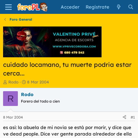
Acceder
Regístrate
Foro General
cuidado locamano, tu muerte podria estar
cerca...
I
F
Rodo
8 Mar 2004
n
e
i
c
Rodo
R
c
h
Forero del todo a cien
i
a
a
d
d
e
8 Mar 2004
#1
o
i
r
n
es asi: la abuela de mi novia se está por morir, y dice que
d
i
ve dead people. Dice ver gente parada alrededor de ella
e
c