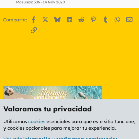
r
Masunos
306
14 Nov 2020
Facebook
X
Bluesky
LinkedIn
Reddit
Pinterest
Tumblr
WhatsA
Em
Compartir:
o
Enlace
Valoramos tu privacidad
Utilizamos
cookies
esenciales para que este sitio funcione,
y cookies opcionales para mejorar tu experiencia.
Foro General