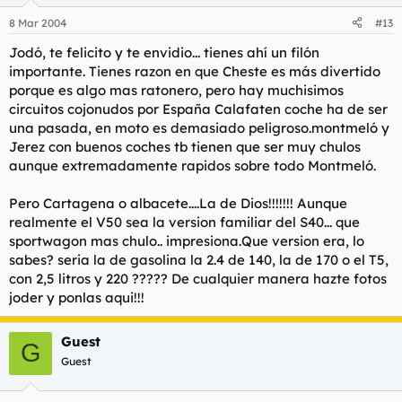
8 Mar 2004
#13
Jodó, te felicito y te envidio... tienes ahí un filón
importante. Tienes razon en que Cheste es más divertido
porque es algo mas ratonero, pero hay muchisimos
circuitos cojonudos por España Calafaten coche ha de ser
una pasada, en moto es demasiado peligroso.montmeló y
Jerez con buenos coches tb tienen que ser muy chulos
aunque extremadamente rapidos sobre todo Montmeló.
Pero Cartagena o albacete....La de Dios!!!!!!! Aunque
realmente el V50 sea la version familiar del S40... que
sportwagon mas chulo.. impresiona.Que version era, lo
sabes? seria la de gasolina la 2.4 de 140, la de 170 o el T5,
con 2,5 litros y 220 ????? De cualquier manera hazte fotos
joder y ponlas aqui!!!
Guest
G
Guest