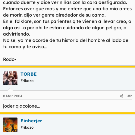
cuando duerte y dice ver niñas con la cara desfigurada.
l
i
Entonces averigue mas y me entere que una tia mia antes
t
o
de morir, dijo ver gente alrededor de su cama.
e
En el folklore, son tus parientes q te vienen a llevar creo, o
m
a
algo asi...o por ahi te estan cuidando de algun peligro, o
advirtiendo.
No se, yo me acorde de tu historia del hombre al lado de
tu cama y te aviso...
Rodo-
TORBE
Frikazo
8 Mar 2004
#2
joder q acojone...
Einherjer
Frikazo