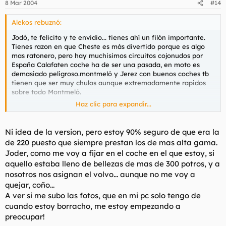
8 Mar 2004
#14
Alekos rebuznó:
Jodó, te felicito y te envidio... tienes ahí un filón importante.
Tienes razon en que Cheste es más divertido porque es algo
mas ratonero, pero hay muchisimos circuitos cojonudos por
España Calafaten coche ha de ser una pasada, en moto es
demasiado peligroso.montmeló y Jerez con buenos coches tb
tienen que ser muy chulos aunque extremadamente rapidos
sobre todo Montmeló.
Haz clic para expandir...
Pero Cartagena o albacete....La de Dios!!!!!!! Aunque realmente
el V50 sea la version familiar del S40... que sportwagon mas
chulo.. impresiona.Que version era, lo sabes? seria la de
Ni idea de la version, pero estoy 90% seguro de que era la
gasolina la 2.4 de 140, la de 170 o el T5, con 2,5 litros y 220
de 220 puesto que siempre prestan los de mas alta gama.
????? De cualquier manera hazte fotos joder y ponlas aqui!!!
Joder, como me voy a fijar en el coche en el que estoy, si
aquello estaba lleno de bellezas de mas de 300 potros, y a
nosotros nos asignan el volvo... aunque no me voy a
quejar, coño...
A ver si me subo las fotos, que en mi pc solo tengo de
cuando estoy borracho, me estoy empezando a
preocupar!