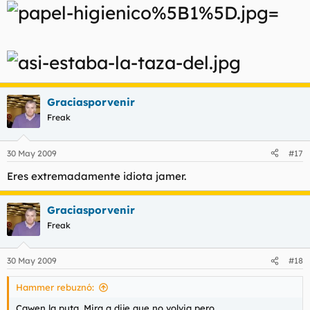
=
Graciasporvenir
Freak
30 May 2009
#17
Eres extremadamente idiota jamer.
Graciasporvenir
Freak
30 May 2009
#18
Hammer rebuznó:
Cawen la puta. Mira q dije que no volvia pero.........