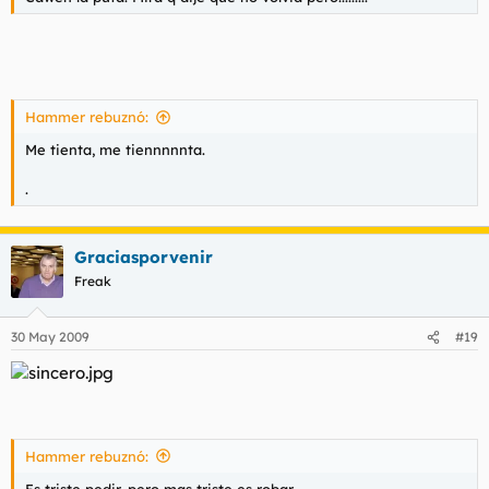
Hammer rebuznó:
Me tienta, me tiennnnnta.
.
Graciasporvenir
Freak
30 May 2009
#19
Hammer rebuznó:
Es triste pedir, pero mas triste es robar