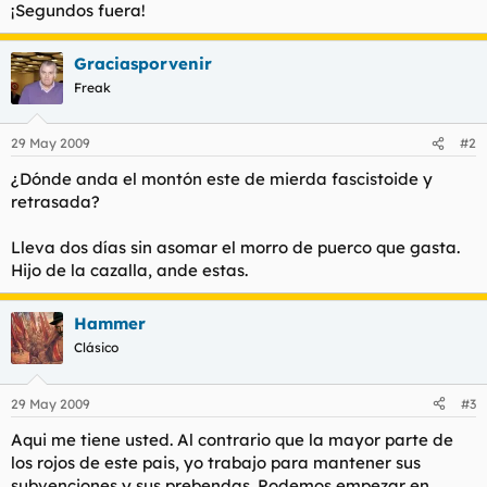
¡Segundos fuera!
l
i
t
o
e
Graciasporvenir
m
Freak
a
29 May 2009
#2
¿Dónde anda el montón este de mierda fascistoide y
retrasada?
Lleva dos días sin asomar el morro de puerco que gasta.
Hijo de la cazalla, ande estas.
Hammer
Clásico
29 May 2009
#3
Aqui me tiene usted. Al contrario que la mayor parte de
los rojos de este pais, yo trabajo para mantener sus
subvenciones y sus prebendas. Podemos empezar en