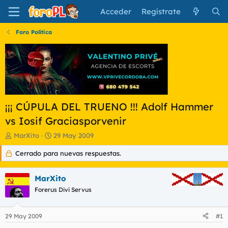
Acceder
Regístrate
Foro Política
¡¡¡ CÚPULA DEL TRUENO !!! Adolf Hammer
vs Iosif Graciasporvenir
I
F
MarXito
29 May 2009
n
e
Cerrado para nuevas respuestas.
i
c
c
h
i
a
MarXito
a
d
d
Forerus Divi Servus
e
o
i
r
n
29 May 2009
#1
d
i
e
c