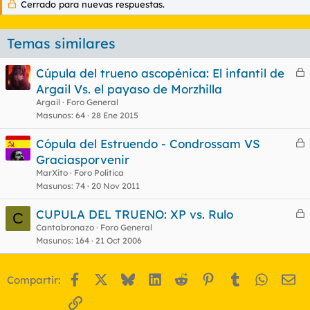
Cerrado para nuevas respuestas.
Temas similares
Cúpula del trueno ascopénica: El infantil de
e
Argail Vs. el payaso de Morzhilla
r
Argail
Foro General
r
Masunos
64
28 Ene 2015
Cópula del Estruendo - Condrossam VS
e
Graciasporvenir
o
r
MarXito
Foro Política
r
Masunos
74
20 Nov 2011
CUPULA DEL TRUENO: XP vs. Rulo
C
e
Cantabronazo
Foro General
o
Masunos
164
21 Oct 2006
r
r
Facebook
X
Bluesky
LinkedIn
Reddit
Pinterest
Tumblr
WhatsA
Em
Compartir:
o
Enlace