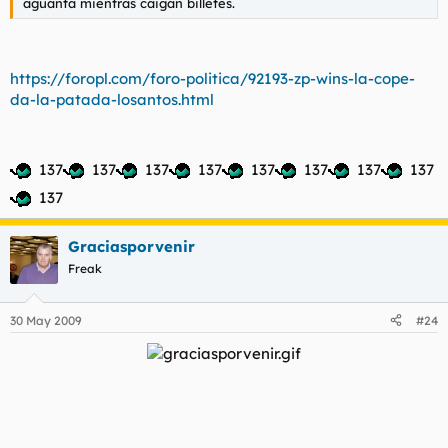
aguanta mientras caigan billetes.
https://foropl.com/foro-politica/92193-zp-wins-la-cope-
da-la-patada-losantos.html
137
137
137
137
137
137
137
137
137
Graciasporvenir
Freak
30 May 2009
#24