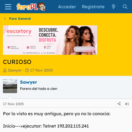
Acceder
Regístrate
Foro General
CURIOSO
I
F
Sawyer
17 Nov 2005
n
e
i
c
Sawyer
c
h
Forero del todo a cien
i
a
a
d
d
e
17 Nov 2005
#1
o
i
r
n
Por lo visto es muy antiguo, pero yo no lo conocia:
d
i
e
c
Inicio--->ejecutar: Telnet 193.202.115.241
l
i