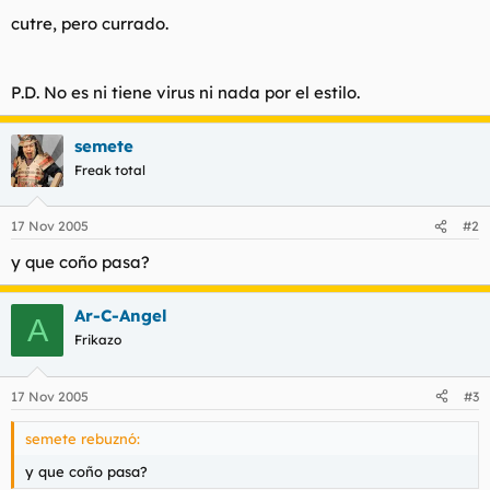
t
o
cutre, pero currado.
e
m
a
P.D. No es ni tiene virus ni nada por el estilo.
semete
Freak total
17 Nov 2005
#2
y que coño pasa?
Ar-C-Angel
A
Frikazo
17 Nov 2005
#3
semete rebuznó:
y que coño pasa?