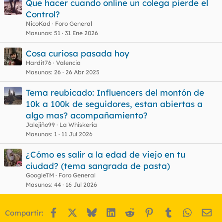
Que hacer cuando online un colega pierde el
Control?
NicoKad
Foro General
Masunos
51
31 Ene 2026
Cosa curiosa pasada hoy
Hardit76
Valencia
Masunos
26
26 Abr 2025
Tema reubicado: Influencers del montón de
10k a 100k de seguidores, estan abiertas a
algo mas? acompañamiento?
Jalejiño99
La Whiskería
Masunos
1
11 Jul 2026
¿Cómo es salir a la edad de viejo en tu
ciudad? (tema sangrada de pasta)
GoogleTM
Foro General
Masunos
44
16 Jul 2026
Facebook
X
Bluesky
LinkedIn
Reddit
Pinterest
Tumblr
WhatsA
Em
Compartir: