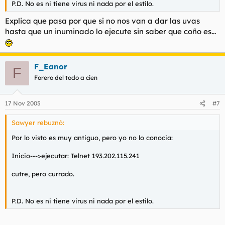
P.D. No es ni tiene virus ni nada por el estilo.
Explica que pasa por que si no nos van a dar las uvas
hasta que un inuminado lo ejecute sin saber que coño es...
F_Eanor
F
Forero del todo a cien
17 Nov 2005
#7
Sawyer rebuznó:
Por lo visto es muy antiguo, pero yo no lo conocia:
Inicio--->ejecutar: Telnet 193.202.115.241
cutre, pero currado.
P.D. No es ni tiene virus ni nada por el estilo.