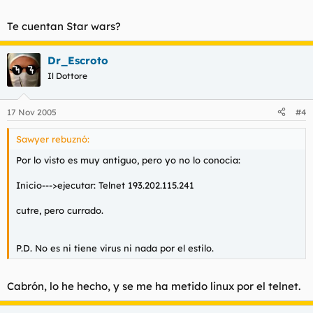
Te cuentan Star wars?
Dr_Escroto
Il Dottore
17 Nov 2005
#4
Sawyer rebuznó:
Por lo visto es muy antiguo, pero yo no lo conocia:
Inicio--->ejecutar: Telnet 193.202.115.241
cutre, pero currado.
P.D. No es ni tiene virus ni nada por el estilo.
Cabrón, lo he hecho, y se me ha metido linux por el telnet.