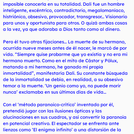
imposible conocerla en su totalidad. Dalí fue un hombre
inteligente, excéntrico, contradictorio, megalomaníaco,
histriónico, obsesivo, provocador, transgresor... Visionario
para unos y oportunista para otros. O quizá ambas cosas
a la vez, ya que adoraba a Dios tanto como al dinero.
Pero él tuvo otras fijaciones... La muerte de su hermano,
ocurrida nueve meses antes de él nacer, le marcó de por
vida.
“Siempre quise probarme que yo existía y no era mi
hermano muerto. Como en el mito de Cástor y Pólux,
matando a mi hermano, he ganado mi propia
inmortalidad”
, manifestaría Dalí. Su constante búsqueda
de la inmortalidad se debía, en realidad, a su obsesivo
temor a la muerte.
‘Un genio como yo, no puede morir
nunca’
exclamaba en sus últimos días de vida...
Con el
‘método paranoico-crítico’
inventado por él,
pretendió jugar con las ilusiones ópticas y las
alucinaciones en sus cuadros, y así convertir la paranoia
en potencial creativo. El espectador se enfrenta ante
lienzos como
‘El enigma infinito’
a una distorsión de la