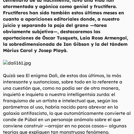
centenario de su nacimiento, tuvo una vida tan
t
o
atormentada y agónica como genial y fructífera.
e
Fructíferos han sido también estos últimos meses en
m
a
cuanto a apariciones editoriales donde, a nuestro
juicio y separando la paja del grano —tarea
obviamente subjetiva—, destacaremos las
aportaciones de Óscar Tusquets, Laia Rosa Armengol,
la sobredimensionada de Ian Gibson y la del tándem
Màrius Carol y Josep Playà.
Quizá sea El enigma Dalí, de estos dos últimos, la más
interesante y sustanciosa, sobre todo en lo referente a
una cuestión que, como no podía ser de otra manera,
inquietó e inquieta a nuestra intelligentsia zurda: el
franquismo de un artista e intelectual que, según los
parámetros al uso, habría nacido para abrevar en la
galaxia antifascista, lo que automáticamente convierte al
conde de Púbol en un personaje anómalo sobre el que
conviene construir —arrojar en no pocos casos— algunas
teorías que expliquen tan monstruoso fenómeno.