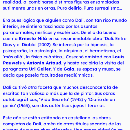
realidad, al combinarse distintas figuras ensambladas
sutilmente unas en otras. Puro delirio. Puro surrealismo...
Era pues lógico que alguien como Dalí, con tan rico mundo
interior, se sintiera fascinado por los asuntos
paranormales, místicos y esotéricos. De ello da buena
cuenta
Ernesto Milá
en su recomendable obra
‘Dalí. Entre
Dios y el Diablo’
(2002). Se interesó por la hipnosis, la
psicografía, la astrología, la alquimia, el hermetismo, el
‘más allá’, la física cuántica... Cosechó amistad con
Louis
Pauwels
y
Antonin Artaud
, y hasta recibiría la visita del
paragnosta
Uri Geller
. Y de
Gala
, su esposa y musa, se
decía que poseía facultades mediúmnicas.
Dalí cultivó otra faceta que muchos desconocen: la de
escritor. Tan valiosa o más que la de pintor. Sus obras
autobiográficas,
‘Vida Secreta’
(1942) y
‘Diario de un
genio’
(1965), son dos auténticas joyas literarias.
Este año se están editando en castellano las obras
completas de Dalí, amén de otros títulos sacados de las
plumas de sus muchos biógrafos. Una oportunidad única