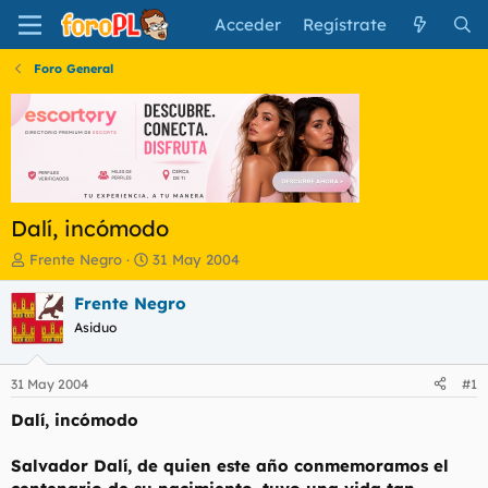
Acceder
Regístrate
Foro General
Dalí, incómodo
I
F
Frente Negro
31 May 2004
n
e
i
c
Frente Negro
c
h
Asiduo
i
a
a
d
d
e
31 May 2004
#1
o
i
r
n
Dalí, incómodo
d
i
e
c
Salvador Dalí, de quien este año conmemoramos el
l
i