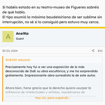
Si habéis estado en su teatro-museo de Figueres sabréis
de qué hablo.
El tipo asumió la máxima baudelairiana de ser sublime sin
interrupción, no sé si lo consiguió pero estuvo muy cerca.
AnelKa
A
Guest
30 Dic 2004
#12
Str8100 rebuznó:
Precisamente hoy fui a ver una exposición de lo más
desconocido de Dalí: su obra escultórica, y me ha sorprendido
gratamente. Impresionante obra surrealista la de este autor.
Ahora bien, tiene gracia que la derecha quiera usurpar la
militancia de intelectuales y artistas, republicanos de
izquierdas de toda la vida (algunos asesinados directamente
Haz clic para expandir...
por la derecha como García Lorca, no lo olvidemos).