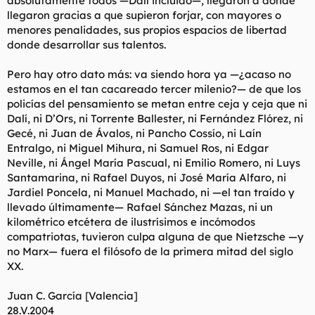
absolutamente todos —Dalí incluido—, llegaron a donde
llegaron gracias a que supieron forjar, con mayores o
menores penalidades, sus propios espacios de libertad
donde desarrollar sus talentos.
Pero hay otro dato más: va siendo hora ya —¿acaso no
estamos en el tan cacareado tercer milenio?— de que los
policías del pensamiento se metan entre ceja y ceja que ni
Dalí, ni D’Ors, ni Torrente Ballester, ni Fernández Flórez, ni
Gecé, ni Juan de Ávalos, ni Pancho Cossío, ni Laín
Entralgo, ni Miguel Mihura, ni Samuel Ros, ni Edgar
Neville, ni Ángel María Pascual, ni Emilio Romero, ni Luys
Santamarina, ni Rafael Duyos, ni José María Alfaro, ni
Jardiel Poncela, ni Manuel Machado, ni —el tan traído y
llevado últimamente— Rafael Sánchez Mazas, ni un
kilométrico etcétera de ilustrísimos e incómodos
compatriotas, tuvieron culpa alguna de que Nietzsche —y
no Marx— fuera el filósofo de la primera mitad del siglo
XX.
Juan C. García [Valencia]
28.V.2004