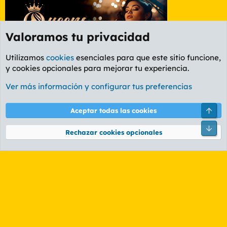
Valoramos tu privacidad
Utilizamos
cookies
esenciales para que este sitio funcione,
y cookies opcionales para mejorar tu experiencia.
Foro General
Ver más información y configurar tus preferencias
Cookies
PL OLDSTYLE AMARILLO
Cambiar fuente
Español (ES)
Arri
Aceptar todas las cookies
Contáctanos
Términos y reglas
Política de privacidad
Ayuda
R
Pie
S
Rechazar cookies opcionales
S
®
Community platform by XenForo
© 2010-2026 XenForo Ltd.