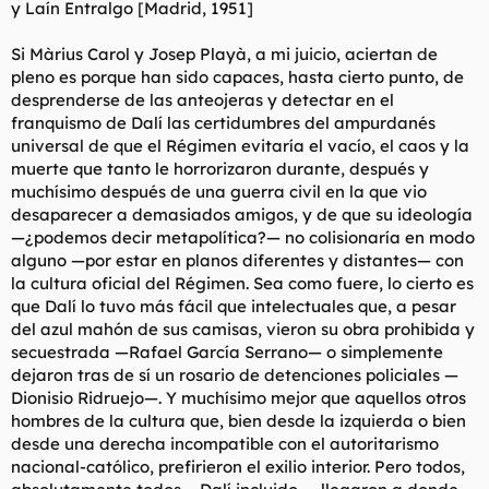
y Laín Entralgo [Madrid, 1951]
Si Màrius Carol y Josep Playà, a mi juicio, aciertan de
pleno es porque han sido capaces, hasta cierto punto, de
desprenderse de las anteojeras y detectar en el
franquismo de Dalí las certidumbres del ampurdanés
universal de que el Régimen evitaría el vacío, el caos y la
muerte que tanto le horrorizaron durante, después y
muchísimo después de una guerra civil en la que vio
desaparecer a demasiados amigos, y de que su ideología
—¿podemos decir metapolítica?— no colisionaría en modo
alguno —por estar en planos diferentes y distantes— con
la cultura oficial del Régimen. Sea como fuere, lo cierto es
que Dalí lo tuvo más fácil que intelectuales que, a pesar
del azul mahón de sus camisas, vieron su obra prohibida y
secuestrada —Rafael García Serrano— o simplemente
dejaron tras de sí un rosario de detenciones policiales —
Dionisio Ridruejo—. Y muchísimo mejor que aquellos otros
hombres de la cultura que, bien desde la izquierda o bien
desde una derecha incompatible con el autoritarismo
nacional-católico, prefirieron el exilio interior. Pero todos,