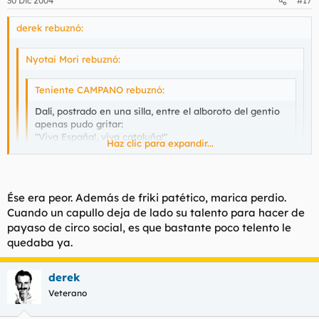
30 Dic 2004
#17
derek rebuznó:
Nyotai Mori rebuznó:
Teniente CAMPANO rebuznó:
Dalí, postrado en una silla, entre el alboroto del gentio
apenas pudo gritar:
"Viva España!, viva cataluña!"
Haz clic para expandir...
Recuerdos aparte, todos sabemos que Dalí fue un
Haz clic para expandir...
personaje. Se comportaba normalmente hasta que veía
una camara (de fotografia o de televisión) donde su
Ése era peor. Además de friki patético, marica perdio.
forma de comportarse cambiaba por completo, donde
Haz clic para expandir...
Claro claro, y andy warhol seria poci no te jode.
Cuando un capullo deja de lado su talento para hacer de
mostraba al personaje, el que todos conocemos.
payaso de circo social, es que bastante poco telento le
Y no lo digo yo, lo dicen sus amigos, compañeros y
familiares.
De estar vivo ahora, saldría entrevistado por el Quintero y
quedaba ya.
en los zapping de Crónicas Marcianas. Y en vez de ser
encumbrado como genio, sería tratado de friki patético,
derek
que básicamente es lo que era.
Veterano