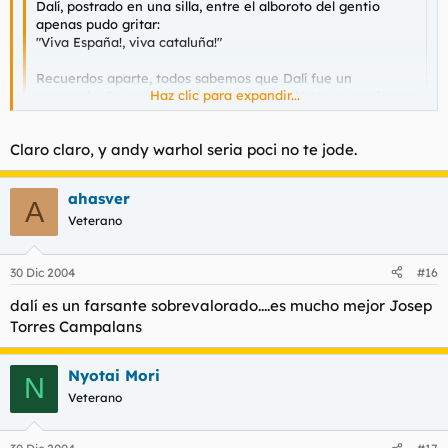
Dalí, postrado en una silla, entre el alboroto del gentio
apenas pudo gritar:
"Viva España!, viva cataluña!"
Recuerdos aparte, todos sabemos que Dalí fue un
Haz clic para expandir...
personaje. Se comportaba normalmente hasta que veía una
camara (de fotografia o de televisión) donde su forma de
comportarse cambiaba por completo, donde mostraba al
Haz clic para expandir...
Claro claro, y andy warhol seria poci no te jode.
personaje, el que todos conocemos.
Y no lo digo yo, lo dicen sus amigos, compañeros y
familiares.
De estar vivo ahora, saldría entrevistado por el Quintero y en
ahasver
A
los zapping de Crónicas Marcianas. Y en vez de ser
Veterano
encumbrado como genio, sería tratado de friki patético, que
básicamente es lo que era.
30 Dic 2004
#16
dalí es un farsante sobrevalorado....es mucho mejor Josep
Torres Campalans
Nyotai Mori
N
Veterano