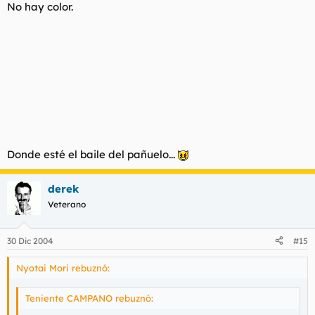
los zapping de Crónicas Marcianas. Y en vez de ser
No hay color.
encumbrado como genio, sería tratado de friki patético, que
básicamente es lo que era.
Donde esté el baile del pañuelo...
derek
Veterano
30 Dic 2004
#15
Nyotai Mori rebuznó:
Teniente CAMPANO rebuznó: