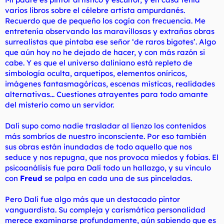
varios libros sobre el célebre artista ampurdanés.
Recuerdo que de pequeño los cogía con frecuencia. Me
entretenía observando las maravillosas y extrañas obras
surrealistas que pintaba ese señor
‘de raros bigotes’
. Algo
que aún hoy no he dejado de hacer, y con más razón si
cabe. Y es que el universo daliniano está repleto de
simbología oculta, arquetipos, elementos oníricos,
imágenes fantasmagóricas, escenas místicas, realidades
alternativas... Cuestiones atrayentes para todo amante
del misterio como un servidor.
Dalí supo como nadie trasladar al lienzo los contenidos
más sombríos de nuestro inconsciente. Por eso también
sus obras están inundadas de todo aquello que nos
seduce y nos repugna, que nos provoca miedos y fobias. El
psicoanálisis fue para Dalí todo un hallazgo, y su vínculo
con
Freud
se palpa en cada una de sus pinceladas.
Pero Dalí fue algo más que un destacado pintor
vanguardista. Su compleja y carismática personalidad
merece examinarse profundamente, aún sabiendo que es