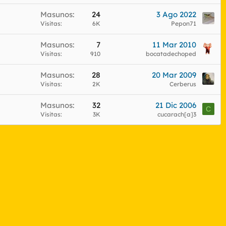
Masunos
24
3 Ago 2022
Visitas
6K
Pepon71
Masunos
7
11 Mar 2010
Visitas
910
bocatadechoped
Masunos
28
20 Mar 2009
Visitas
2K
Cerberus
Masunos
32
21 Dic 2006
C
Visitas
3K
cucarach[a]3