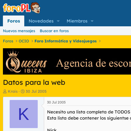
Foros
Novedades
Miembros
Nuevos mensajes
Buscar en foros
Foros
OCIO
Foro Informática y Videojuegos
Datos para la web
I
F
Krais
30 Jul 2005
n
e
i
c
30 Jul 2005
c
K
h
Necesito una lista completa de TODOS 
i
a
a
d
Esta lista debe contener los siguientse 
d
e
o
i
Nick