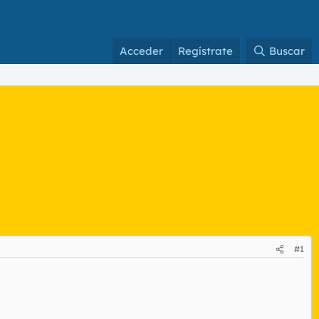
Acceder
Regístrate
Buscar
#1