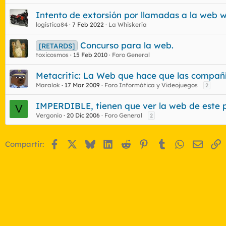
Intento de extorsión por llamadas a la web
logistica84
7 Feb 2022
La Whiskería
Concurso para la web.
[RETARDS]
toxicosmos
15 Feb 2010
Foro General
Metacritic: La Web que hace que las compañ
Maralok
17 Mar 2009
Foro Informática y Videojuegos
2
IMPERDIBLE, tienen que ver la web de este
V
Vergonio
20 Dic 2006
Foro General
2
Facebook
X
Bluesky
LinkedIn
Reddit
Pinterest
Tumblr
WhatsApp
Email
E
Compartir: