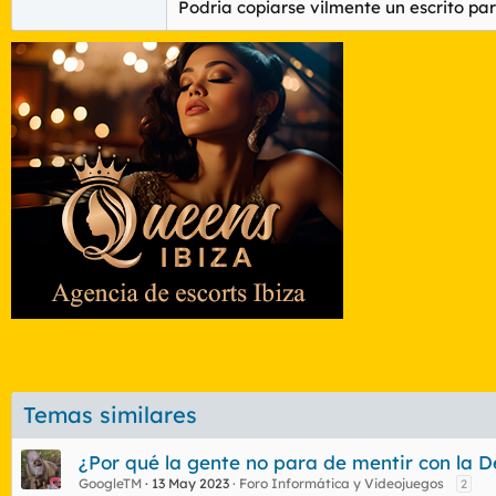
Podria copiarse vilmente un escrito pa
Temas similares
¿Por qué la gente no para de mentir con la
GoogleTM
13 May 2023
Foro Informática y Videojuegos
2