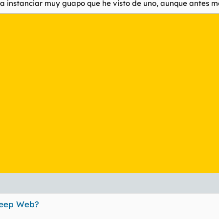
ra instanciar muy guapo que he visto de uno, aunque antes me
 Deep Web?