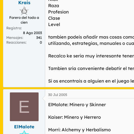
Krais
r
n
Raza
d
i
Profesion
e
c
Forero del todo a
Clase
l
i
cien
t
o
Level
Registro
e
8 Ago 2003
m
tambien podeis añadir mas cosas como p
Mensajes
341
a
Reacciones
0
utilizando, estrategias, manuales o cua
Recalco ke seria muy interesante tener 
Tambien sria conveniente debatir el te
Si os encontrais a alguien en el juego le
30 Jul 2005
E
ElMalote: Minero y Skinner
Kaiser: Minero y Herrero
ElMalote
Morri: Alchemy y Herbalismo