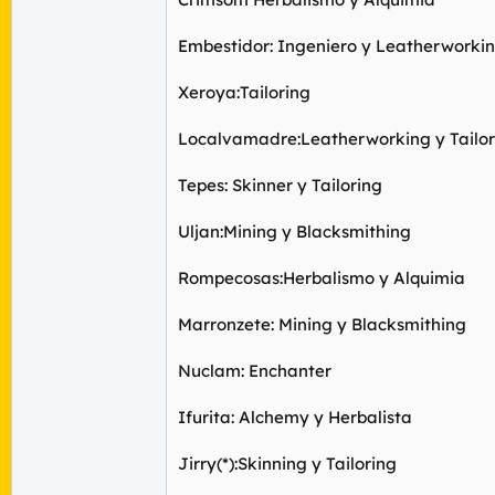
Embestidor: Ingeniero y Leatherworki
Xeroya:Tailoring
Localvamadre:Leatherworking y Tailor
Tepes: Skinner y Tailoring
Uljan:Mining y Blacksmithing
Rompecosas:Herbalismo y Alquimia
Marronzete: Mining y Blacksmithing
Nuclam: Enchanter
Ifurita: Alchemy y Herbalista
Jirry(*):Skinning y Tailoring