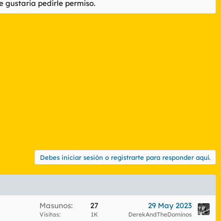
 gustaria pedirle permiso.
Debes iniciar sesión o registrarte para responder aquí.
Masunos
27
29 May 2023
Visitas
1K
DerekAndTheDominos