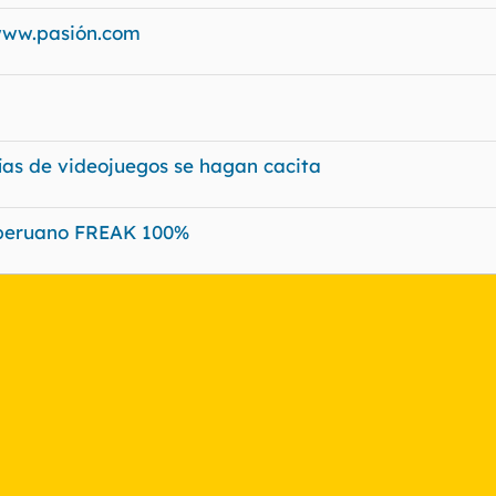
 www.pasión.com
ías de videojuegos se hagan cacita
 peruano FREAK 100%
nlace