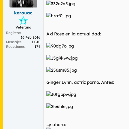
r
n
d
i
kerouac
e
c
l
i
t
o
Veterano
e
Registro
m
Axl Rose en la actualidad:
16 Feb 2016
a
Mensajes
1.040
Reacciones
174
Ginger Lynn, actriz porno. Antes:
...y ahora: