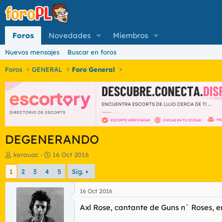
Foros
Novedades
Miembros
Nuevos mensajes
Buscar en foros
Foros
GENERAL
Foro General
DEGENERANDO
I
F
kerouac
16 Oct 2016
n
e
1
2
3
4
5
Sig.
i
c
c
h
i
a
16 Oct 2016
a
d
Axl Rose, cantante de Guns n´ Roses, e
d
e
o
i