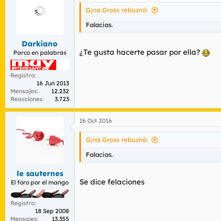
G¡na Gross rebuznó:
Falacias.
Darkiano
¿Te gusta hacerte pasar por ella?
Parco en palabras
Registro
16 Jun 2013
Mensajes
12.232
Reacciones
3.723
16 Oct 2016
G¡na Gross rebuznó:
Falacias.
le sauternes
Se dice felaciones
El foro por el mango
Registro
18 Sep 2008
Mensajes
13.355