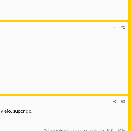
#2
#3
viejo, supongo.
Sabiamente editado por un moderador:
16 Oct 2016