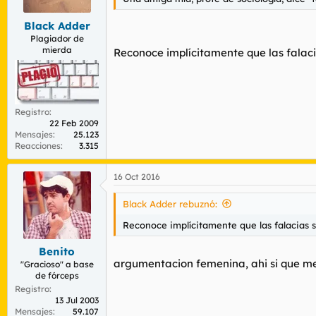
Black Adder
Plagiador de
mierda
Reconoce implícitamente que las falac
Registro
22 Feb 2009
Mensajes
25.123
Reacciones
3.315
16 Oct 2016
Black Adder rebuznó:
Reconoce implícitamente que las falacias
Benito
argumentacion femenina, ahi si que m
"Gracioso" a base
de fórceps
Registro
13 Jul 2003
Mensajes
59.107