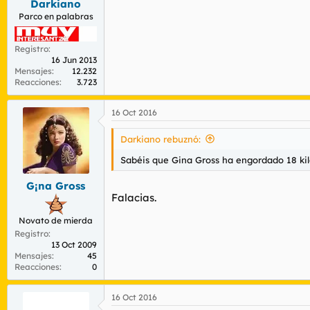
Darkiano
Parco en palabras
Registro
16 Jun 2013
Mensajes
12.232
Reacciones
3.723
16 Oct 2016
Darkiano rebuznó:
Sabéis que Gina Gross ha engordado 18 kil
G¡na Gross
Falacias.
Novato de mierda
Registro
13 Oct 2009
Mensajes
45
Reacciones
0
16 Oct 2016