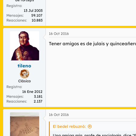
Registro
13 Jul 2003
Mensajes
59.107
Reacciones
10.883
16 Oct 2016
Tener amigos es de julais y quinceañer
tileno
Clásico
Registro
16 Ene 2012
Mensajes
3.181
Reacciones
2.137
16 Oct 2016
El bedel rebuznó:
Una amiga mía, profe de sociología, dice "f