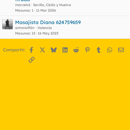
marcelo1
Sevilla, Cádiz y Huelva
Masunos
1
11 Mar 2026
Masajista Diana 624759659
antonio90rr
Valencia
Masunos
13
16 May 2025
Facebook
X
Bluesky
LinkedIn
Reddit
Pinterest
Tumblr
WhatsA
Em
Compartir:
Enlace