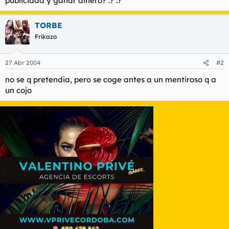
publicidad y ganar dinero? :? :?
t
o
e
m
TORBE
a
Frikazo
27 Abr 2004
#2
no se q pretendia, pero se coge antes a un mentiroso q a
un cojo