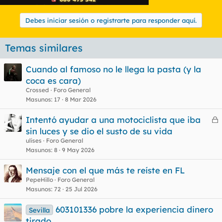
Debes iniciar sesión o registrarte para responder aquí.
Temas similares
Cuando al famoso no le llega la pasta (y la
coca es cara)
Crossed
Foro General
Masunos
17
8 Mar 2026
Intentó ayudar a una motociclista que iba
e
sin luces y se dio el susto de su vida
r
ulises
Foro General
r
Masunos
8
9 May 2026
Mensaje con el que más te reíste en FL
PepeHillo
Foro General
o
Masunos
72
25 Jul 2026
603101336 pobre la experiencia dinero
Sevilla
tirado