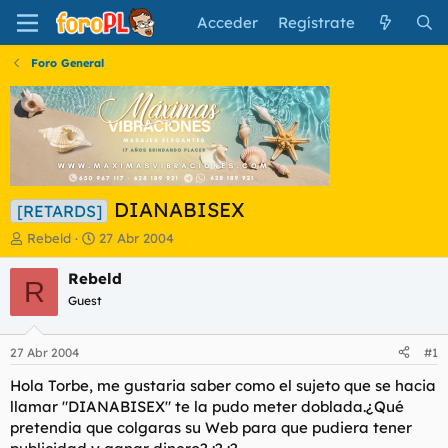
Acceder
Regístrate
Foro General
DIANABISEX
[RETARDS]
I
F
Rebeld
27 Abr 2004
n
e
i
c
Rebeld
R
c
h
Guest
i
a
a
d
d
e
27 Abr 2004
#1
o
i
r
n
Hola Torbe, me gustaria saber como el sujeto que se hacia
d
i
llamar "DIANABISEX" te la pudo meter doblada.¿Qué
e
c
pretendia que colgaras su Web para que pudiera tener
l
i