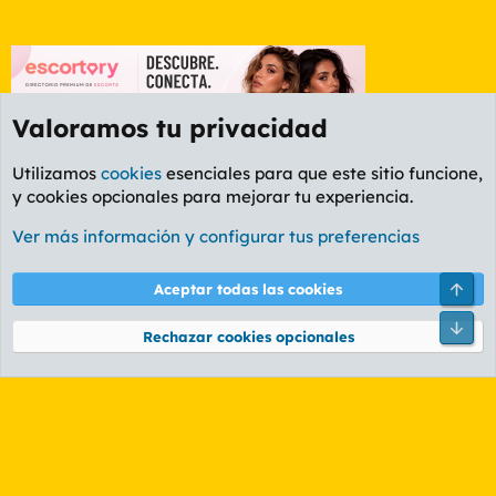
Valoramos tu privacidad
Utilizamos
cookies
esenciales para que este sitio funcione,
y cookies opcionales para mejorar tu experiencia.
Foro General
Ver más información y configurar tus preferencias
Cookies
PL OLDSTYLE AMARILLO
Cambiar fuente
Español (ES)
Arri
Aceptar todas las cookies
Contáctanos
Términos y reglas
Política de privacidad
Ayuda
R
Pie
S
Rechazar cookies opcionales
S
®
Community platform by XenForo
© 2010-2026 XenForo Ltd.