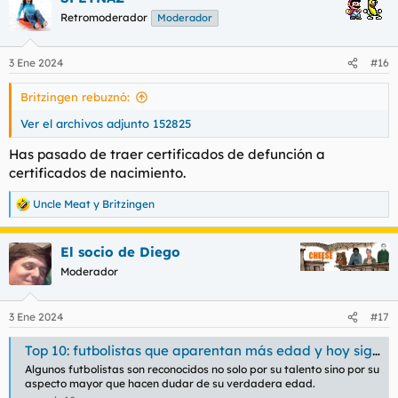
Retromoderador
Moderador
3 Ene 2024
#16
Britzingen rebuznó:
Ver el archivos adjunto 152825
Has pasado de traer certificados de defunción a
certificados de nacimiento.
Uncle Meat
y
Britzingen
R
e
a
El socio de Diego
c
c
Moderador
i
o
n
3 Ene 2024
#17
e
s
Top 10: futbolistas que aparentan más edad y hoy siguen vigentes
:
Algunos futbolistas son reconocidos no solo por su talento sino por su
aspecto mayor que hacen dudar de su verdadera edad.