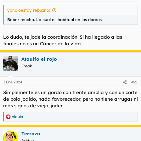
yonoloestoy rebuznó:
Beber mucho. Lo cual es habitual en los dardos.
Lo dudo, te jode la coordinación. Si ha llegado a las
finales no es un Cáncer de la vida.
Ataulfo el rojo
Freak
3 Ene 2024
#21
Simplemente es un gordo con frente amplia y con un corte
de polo jodido, nada favorecedor, pero no tiene arrugas ni
más signos de viejo, joder
Alduin
R
e
a
Terrazo
c
c
Asiduo