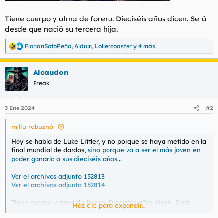
Tiene cuerpo y alma de forero. Dieciséis años dicen. Será
desde que nació su tercera hija.
FlorianSotoPeña
,
Alduin
,
Lollercoaster
y 4 más
R
e
a
Alcaudon
c
c
Freak
i
o
n
3 Ene 2024
#2
e
s
miliu rebuznó:
:
Hoy se habla de Luke Littler, y no porque se haya metido en la
final mundial de dardos,
sino porque va a ser el más joven en
poder ganarlo a sus dieciséis años
...
Ver el archivos adjunto 152813
Ver el archivos adjunto 152814
Tiene cuerpo y alma de forero. Dieciséis años dicen. Será
Haz clic para expandir...
desde que nació su tercera hija.