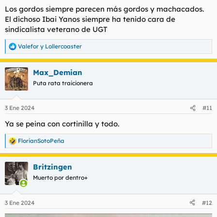
Los gordos siempre parecen más gordos y machacados.
El dichoso Ibai Yanos siempre ha tenido cara de
sindicalista veterano de UGT
Valefor
y
Lollercoaster
R
e
a
Max_Demian
c
c
Puta rata traicionera
i
o
n
3 Ene 2024
#11
e
s
Ya se peina con cortinilla y todo.
:
FlorianSotoPeña
R
e
a
Britzingen
c
c
Muerto por dentro+
i
o
n
3 Ene 2024
#12
e
s