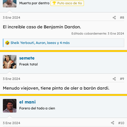
Muerto por dentro
Puto asco de tío
3 Ene 2024
#8
El increíble caso de Benjamin Dardon.
Editado cobardemente:
3 Ene 2024
Sheik Yerbouti
,
Auron
,
laeas
y 4 más
R
e
a
semete
c
c
Freak total
i
o
n
3 Ene 2024
#9
e
s
Menudo viejoven, tiene pinta de oler a barón dardi.
:
el mani
Forero del todo a cien
3 Ene 2024
#10