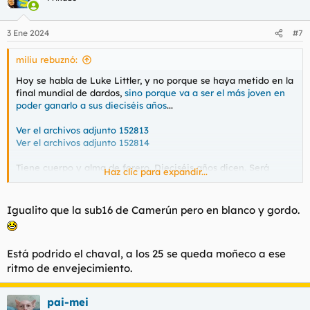
3 Ene 2024
#7
miliu rebuznó:
Hoy se habla de Luke Littler, y no porque se haya metido en la
final mundial de dardos,
sino porque va a ser el más joven en
poder ganarlo a sus dieciséis años
...
Ver el archivos adjunto 152813
Ver el archivos adjunto 152814
Tiene cuerpo y alma de forero. Dieciséis años dicen. Será
Haz clic para expandir...
desde que nació su tercera hija.
Igualito que la sub16 de Camerún pero en blanco y gordo.
Está podrido el chaval, a los 25 se queda moñeco a ese
ritmo de envejecimiento.
pai-mei