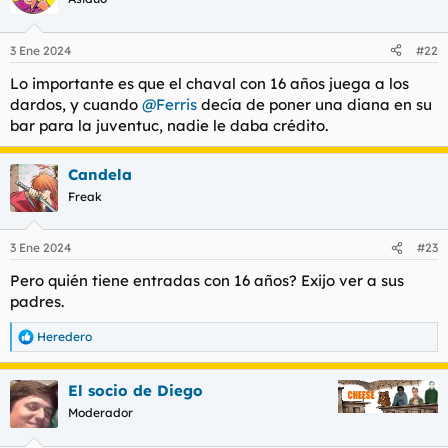
i
o
n
3 Ene 2024
#22
e
s
Lo importante es que el chaval con 16 años juega a los
:
dardos, y cuando
@Ferris
decía de poner una diana en su
bar para la juventuc, nadie le daba crédito.
Candela
Freak
3 Ene 2024
#23
Pero quién tiene entradas con 16 años? Exijo ver a sus
padres.
Heredero
R
e
a
El socio de Diego
c
c
Moderador
i
o