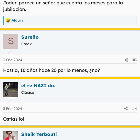
Joder, parece un señor que cuenta los meses para la
jubilación.
Alduin
R
e
a
Sureño
c
S
c
Freak
i
o
n
3 Ene 2024
#3
e
s
Hostia, 16 años hace 20 por lo menos, ¿no?
:
el re NAZI do.
Clásico
3 Ene 2024
#4
Ostias lol
Sheik Yerbouti