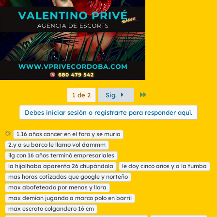
Último
1 de 2
Sig.
Debes iniciar sesión o registrarte para responder aquí.
E
1.16 años cancer en el foro y se murio
t
2.y a su barco le llamo vol dammm
i
ilg con 16 años terminó empresariales
q
la hijalhaba aparenta 26 chupándola
le doy cinco años y a la tumba
u
mas horas cotizadas que google y norteño
e
t
max abofeteado por menas y llora
a
max demian jugando a marco polo en barril
s
max escroto colgandero 16 cm