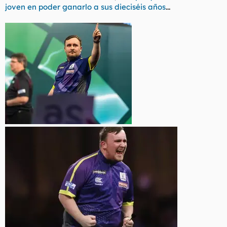
joven en poder ganarlo a sus dieciséis años
...
l
i
t
o
e
m
a