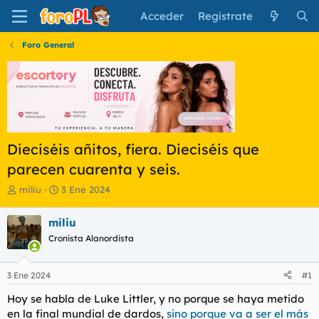
Acceder
Regístrate
Foro General
Dieciséis añitos, fiera. Dieciséis que
parecen cuarenta y seis.
I
F
miliu
3 Ene 2024
n
e
i
c
miliu
c
h
Cronista Alanordista
i
a
a
d
d
e
3 Ene 2024
#1
o
i
r
n
Hoy se habla de Luke Littler, y no porque se haya metido
d
i
en la final mundial de dardos,
sino porque va a ser el más
e
c