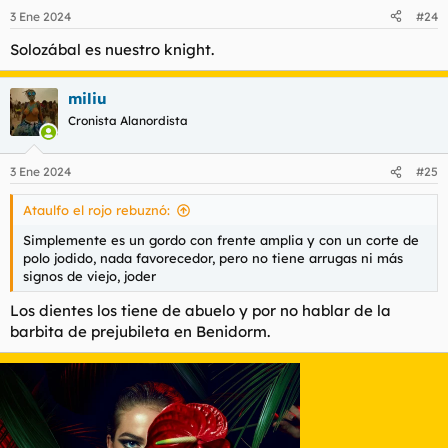
n
3 Ene 2024
#24
e
s
Solozábal es nuestro knight.
:
miliu
Cronista Alanordista
3 Ene 2024
#25
Ataulfo el rojo rebuznó:
Simplemente es un gordo con frente amplia y con un corte de
polo jodido, nada favorecedor, pero no tiene arrugas ni más
signos de viejo, joder
Los dientes los tiene de abuelo y por no hablar de la
barbita de prejubileta en Benidorm.