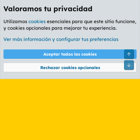
Valoramos tu privacidad
Utilizamos
cookies
esenciales para que este sitio funcione,
y cookies opcionales para mejorar tu experiencia.
Foro General
Ver más información y configurar tus preferencias
Cookies
PL OLDSTYLE AMARILLO
Cambiar fuente
Español (ES)
Arri
Aceptar todas las cookies
Contáctanos
Términos y reglas
Política de privacidad
Ayuda
R
Pie
S
Rechazar cookies opcionales
S
®
Community platform by XenForo
© 2010-2026 XenForo Ltd.