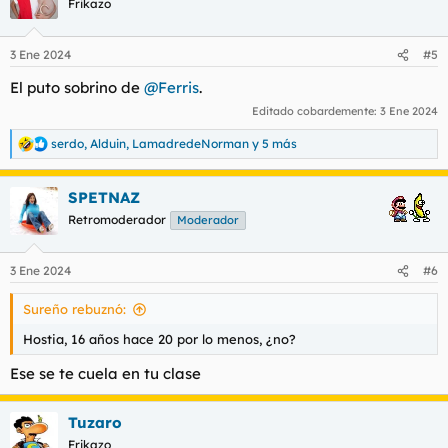
Frikazo
3 Ene 2024
#5
El puto sobrino de
@Ferris
.
Editado cobardemente:
3 Ene 2024
serdo
,
Alduin
,
LamadredeNorman
y 5 más
R
e
a
SPETNAZ
c
c
Retromoderador
Moderador
i
o
n
3 Ene 2024
#6
e
s
Sureño rebuznó:
:
Hostia, 16 años hace 20 por lo menos, ¿no?
Ese se te cuela en tu clase
Tuzaro
Frikazo