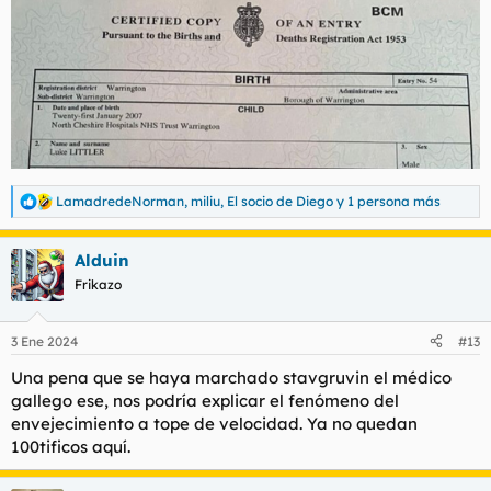
:
LamadredeNorman
,
miliu
,
El socio de Diego
y 1 persona más
R
e
a
Alduin
c
c
Frikazo
i
o
n
3 Ene 2024
#13
e
s
Una pena que se haya marchado stavgruvin el médico
:
gallego ese, nos podría explicar el fenómeno del
envejecimiento a tope de velocidad. Ya no quedan
100tificos aquí.