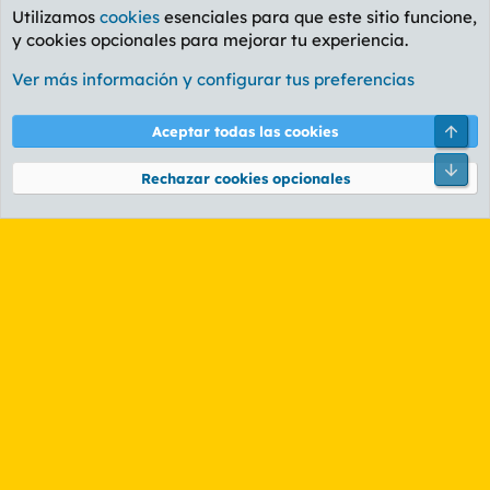
Utilizamos
cookies
esenciales para que este sitio funcione,
y cookies opcionales para mejorar tu experiencia.
Foro General
Ver más información y configurar tus preferencias
Cookies
PL OLDSTYLE AMARILLO
Cambiar fuente
Español (ES)
Arri
Aceptar todas las cookies
Contáctanos
Términos y reglas
Política de privacidad
Ayuda
R
Pie
S
Rechazar cookies opcionales
S
®
Community platform by XenForo
© 2010-2026 XenForo Ltd.