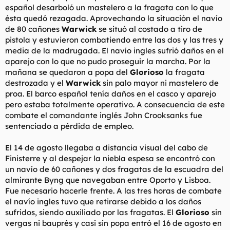
español desarboló un mastelero a la fragata con lo que
ésta quedó rezagada. Aprovechando la situación el navío
de 80 cañones
Warwick
se situó al costado a tiro de
pistola y estuvieron combatiendo entre las dos y las tres y
media de la madrugada. El navío ingles sufrió daños en el
aparejo con lo que no pudo proseguir la marcha. Por la
mañana se quedaron a popa del
Glorioso
la fragata
destrozada y el
Warwick
sin palo mayor ni mastelero de
proa. El barco español tenía daños en el casco y aparejo
pero estaba totalmente operativo. A consecuencia de este
combate el comandante inglés John Crooksanks fue
sentenciado a pérdida de empleo.
El 14 de agosto llegaba a distancia visual del cabo de
Finisterre y al despejar la niebla espesa se encontró con
un navío de 60 cañones y dos fragatas de la escuadra del
almirante Byng que navegaban entre Oporto y Lisboa.
Fue necesario hacerle frente. A las tres horas de combate
el navío ingles tuvo que retirarse debido a los daños
sufridos, siendo auxiliado por las fragatas. El
Glorioso
sin
vergas ni bauprés y casi sin popa entró el 16 de agosto en