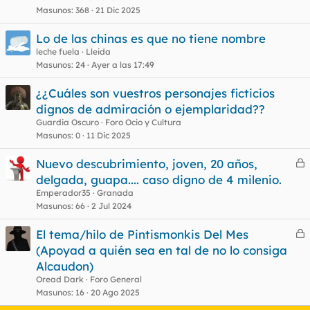
Masunos
368
21 Dic 2025
Lo de las chinas es que no tiene nombre
o
leche fuela
Lleida
Masunos
24
Ayer a las 17:49
¿¿Cuáles son vuestros personajes ficticios
dignos de admiración o ejemplaridad??
Guardia Oscuro
Foro Ocio y Cultura
Masunos
0
11 Dic 2025
Nuevo descubrimiento, joven, 20 años,
e
delgada, guapa.... caso digno de 4 milenio.
r
Emperador35
Granada
r
Masunos
66
2 Jul 2024
El tema/hilo de Pintismonkis Del Mes
e
(Apoyad a quién sea en tal de no lo consiga
o
r
Alcaudon)
r
Oread Dark
Foro General
Masunos
16
20 Ago 2025