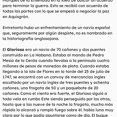
Marqués de la Ensenada en la idea de buscar un acuerdo
t
o
para terminar la guerra. Esto se recibió con acuerdo de
e
todas las partes con lo que se empezó a negociar la paz
m
a
en Aquisgrán.
Entretanto hubo un enfrentamiento de un navío español
que, seguramente por algún despiste, no es nombrado en
la historiografía anglosajona.
El
Glorioso
era un navío de 70 cañones y dos puentes
construído en La Habana. Estaba al mando de Pedro
Mesía de la Cerda cuando llevaba a la península cuatro
millones de pesos de monedas de plata. Cuando estaba
llegando a la isla de Flores en la tarde del 25 de julio de
1747, se encontró con un convoy de mercancías ingles
escoltado por un navío ingles de tres puentes y ochenta
cañones, una fragata de 50 y un paquebote de 20
cañones. Como el viento era fuerte, el Glorioso siguió a
toda vela en rumbo Este siendo perseguido por los otros,
hasta que a las nueve de la noche la fragata, mucho más
rápida lo alcanzó y rompió fuego sobre él. había luna muy
clara por lo que podía apuntarse como de día. El buque