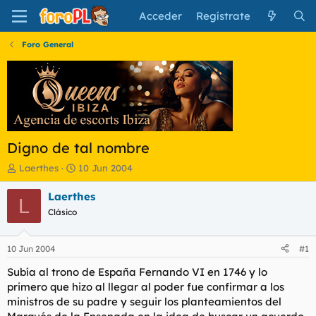
Acceder
Regístrate
Foro General
Digno de tal nombre
I
F
Laerthes
10 Jun 2004
n
e
i
c
Laerthes
L
c
h
Clásico
i
a
a
d
d
e
10 Jun 2004
#1
o
i
r
n
Subía al trono de España Fernando VI en 1746 y lo
d
i
primero que hizo al llegar al poder fue confirmar a los
e
c
ministros de su padre y seguir los planteamientos del
l
i