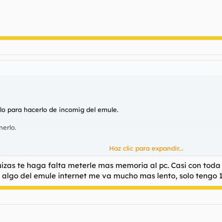
lo para hacerlo de incomig del emule.
nerlo.
Haz clic para expandir...
.. que se atranca y se relantiza.
zas te haga falta meterle mas memoria al pc. Casi con toda s
algo del emule internet me va mucho mas lento, solo tengo 
le puesto el cabron del ordenador se me ralentiza y se me para algun