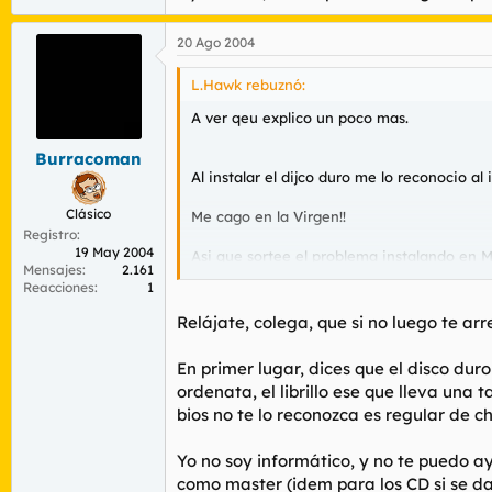
20 Ago 2004
L.Hawk rebuznó:
A ver qeu explico un poco mas.
Burracoman
Al instalar el dijco duro me lo reconocio
Clásico
Me cago en la Virgen!!
Registro
19 May 2004
Asi que sortee el problema instalando en Ma
Mensajes
2.161
sta ahi ese disco duro ahi.
Reacciones
1
Ayudarme, esto a punto de coger el puto o
Relájate, colega, que si no luego te arr
En primer lugar, dices que el disco dur
ordenata, el librillo ese que lleva una
bios no te lo reconozca es regular de c
Yo no soy informático, y no te puedo a
como master (idem para los CD si se da