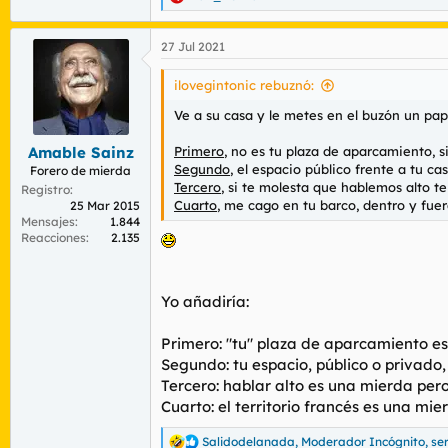
R
e
a
27 Jul 2021
c
c
i
ilovegintonic rebuznó:
o
n
Ve a su casa y le metes en el buzón un pape
e
s
Primero
, no es tu plaza de aparcamiento, s
Amable Sainz
:
Segundo
, el espacio público frente a tu c
Forero de mierda
Tercero
, si te molesta que hablemos alto te
Registro
Cuarto
, me cago en tu barco, dentro y fuer
25 Mar 2015
Mensajes
1.844
Reacciones
2.135
Yo añadiría:
Primero: "tu" plaza de aparcamiento es
Segundo: tu espacio, público o privado
Tercero: hablar alto es una mierda per
Cuarto: el territorio francés es una m
Salidodelanada
,
Moderador Incógnito
,
se