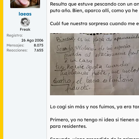
r
n
Resulta que estuve pescando con un am
d
i
puto año. Bien, aparco allí, como ya h
laeas
e
c
l
i
Cuál fue nuestra sorpresa cuando me e
t
o
Freak
e
Registro
m
26 Ago 2006
a
Mensajes
8.075
Reacciones
7.655
Lo cogí sin más y nos fuimos, ya era t
Primero, yo no tengo ni idea si tienen
para residentes.