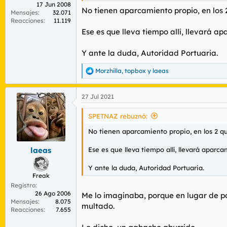
17 Jun 2008
Lo cogí sin más y nos fuimos, ya era tarde
No tienen aparcamiento propio, en los 
Mensajes
32.071
Reacciones
11.119
Primero, yo no tengo ni idea si tienen apa
Ese es que lleva tiempo allí, llevará ap
Segundo, viene precedido de lo primero.
Y ante la duda, Autoridad Portuaria.
Tercero, solo estuvimos hablando los diez 
Morzhilla
,
topbox
y
laeas
dicho algo en ese momento, y no callarse 
R
e
a
Cuarto, pone "el barco es territorio francé
27 Jul 2021
c
c
Se me antoja todo a una gilipollez propia 
i
SPETNAZ rebuznó:
o
n
No tienen aparcamiento propio, en los 2 q
e
s
Ese es que lleva tiempo allí, llevará aparc
laeas
:
Y ante la duda, Autoridad Portuaria.
Freak
Registro
26 Ago 2006
Me lo imaginaba, porque en lugar de p
Mensajes
8.075
multado.
Reacciones
7.655