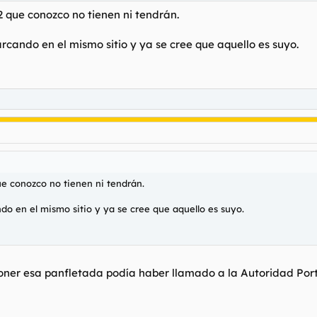
 y pasaba de buscar explicaciones porque lo consideré una subnormalada
2 que conozco no tienen ni tendrán.
rcamiento propio los amarres, por lo menos, digo yo que podría ponerlo
arcando en el mismo sitio y ya se cree que aquello es suyo.
minutos posteriores a aparcar preparando los aperos, después nos fuim
como puta.
s". ¿Qué hay de cierto en esto?
de un gabacho aburrido.
ue conozco no tienen ni tendrán.
ando en el mismo sitio y ya se cree que aquello es suyo.
oner esa panfletada podía haber llamado a la Autoridad Portu