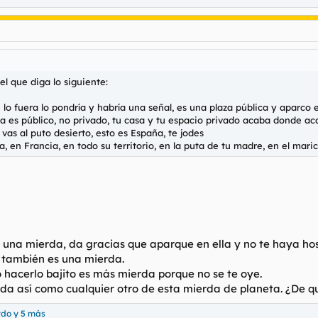
l que diga lo siguiente:
i lo fuera lo pondría y habría una señal, es una plaza pública y aparco
asa es público, no privado, tu casa y tu espacio privado acaba donde ac
 vas al puto desierto, esto es España, te jodes
a, en Francia, en todo su territorio, en la puta de tu madre, en el mar
 una mierda, da gracias que aparque en ella y no te haya host
, también es una mierda.
o hacerlo bajito es más mierda porque no se te oye.
ierda así como cualquier otro de esta mierda de planeta. ¿D
rdo
y 5 más