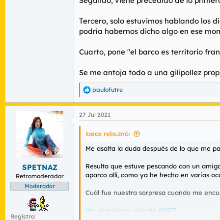
Segundo, viene precedido de lo primer
Tercero, solo estuvimos hablando los d
podría habernos dicho algo en ese mom
Cuarto, pone "el barco es territorio fra
Se me antoja todo a una gilipollez pro
paulofutre
R
e
a
27 Jul 2021
c
c
i
laeas rebuznó:
o
n
Me asalta la duda después de lo que me p
e
s
Resulta que estuve pescando con un amigo 
SPETNAZ
:
aparco allí, como ya he hecho en varias oc
Retromoderador
Moderador
Cuál fue nuestra sorpresa cuando me encue
Ver el archivos adjunto 89977
Registro