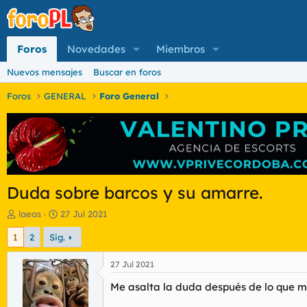
Foros
Novedades
Miembros
Nuevos mensajes
Buscar en foros
Foros
GENERAL
Foro General
Duda sobre barcos y su amarre.
I
F
laeas
27 Jul 2021
n
e
1
2
Sig.
i
c
c
h
i
a
27 Jul 2021
a
d
Me asalta la duda después de lo que 
d
e
o
i