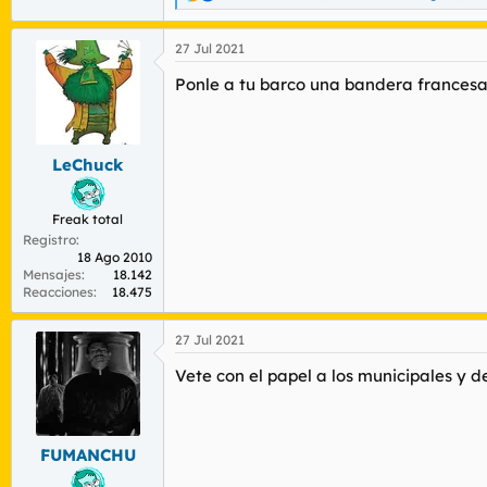
R
e
a
27 Jul 2021
c
c
Ponle a tu barco una bandera france
i
o
n
e
s
LeChuck
:
Freak total
Registro
18 Ago 2010
Mensajes
18.142
Reacciones
18.475
27 Jul 2021
Vete con el papel a los municipales y d
FUMANCHU