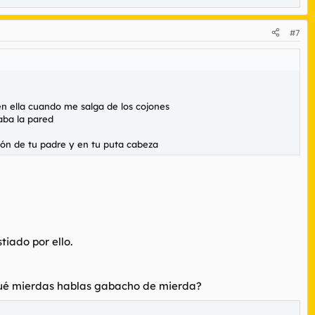
#7
 en ella cuando me salga de los cojones
aba la pared
icón de tu padre y en tu puta cabeza
iado por ello.
e qué mierdas hablas gabacho de mierda?