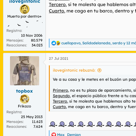
ilovegintonic
Tercero
, si te molesta que hablemos alt
Cuarto
, me cago en tu barco, dentro y 
Muerto por dentro+
Registro
10 Nov 2006
Mensajes
80.579
cuellopavo
,
Salidodelanada
,
serdo
y 12 m
R
Reacciones
34.023
e
a
27 Jul 2021
c
c
i
ilovegintonic rebuznó:
o
n
Ve a su casa y le metes en el buzón un pape
e
s
Primero
, no es tu plaza de aparcamiento, s
topbox
:
Segundo
, el espacio público frente a tu c
Tercero
, si te molesta que hablemos alto te
Frikazo
Cuarto
, me cago en tu barco, dentro y fuer
Registro
25 May 2013
Mensajes
11.623
Reacciones
7.624
Max_Demian