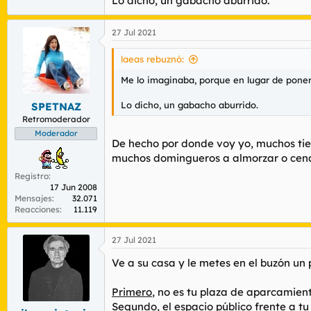
Lo dicho, un gabacho aburrido.
27 Jul 2021
laeas rebuznó:
Me lo imaginaba, porque en lugar de poner
Lo dicho, un gabacho aburrido.
SPETNAZ
Retromoderador
Moderador
De hecho por donde voy yo, muchos tie
muchos domingueros a almorzar o cenar 
Registro
17 Jun 2008
Mensajes
32.071
Reacciones
11.119
27 Jul 2021
Ve a su casa y le metes en el buzón un 
Primero
, no es tu plaza de aparcamient
Segundo
, el espacio público frente a 