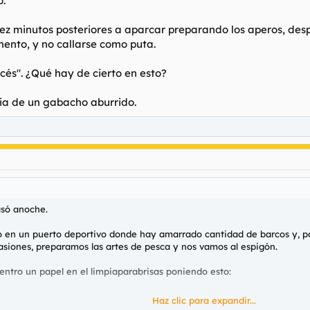
o.
iez minutos posteriores a aparcar preparando los aperos, desp
ento, y no callarse como puta.
ncés". ¿Qué hay de cierto en esto?
pia de un gabacho aburrido.
asó anoche.
en un puerto deportivo donde hay amarrado cantidad de barcos y, por 
asiones, preparamos las artes de pesca y nos vamos al espigón.
ntro un papel en el limpiaparabrisas poniendo esto:
Haz clic para expandir...