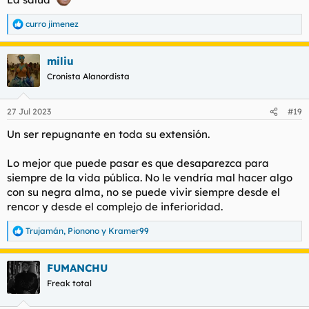
curro jimenez
R
e
a
miliu
c
c
Cronista Alanordista
i
o
n
27 Jul 2023
#19
e
s
Un ser repugnante en toda su extensión.
:
Lo mejor que puede pasar es que desaparezca para
siempre de la vida pública. No le vendría mal hacer algo
con su negra alma, no se puede vivir siempre desde el
rencor y desde el complejo de inferioridad.
Trujamán
,
Pionono
y
Kramer99
R
e
a
FUMANCHU
c
c
Freak total
i
o