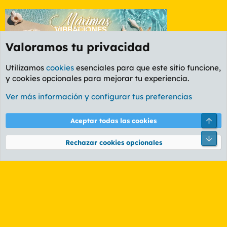
Valoramos tu privacidad
Utilizamos
cookies
esenciales para que este sitio funcione,
y cookies opcionales para mejorar tu experiencia.
Foro Política
Ver más información y configurar tus preferencias
Cookies
PL OLDSTYLE AMARILLO
Cambiar fuente
Español (ES)
Arri
Aceptar todas las cookies
Contáctanos
Términos y reglas
Política de privacidad
Ayuda
R
Pie
S
Rechazar cookies opcionales
S
®
Community platform by XenForo
© 2010-2026 XenForo Ltd.