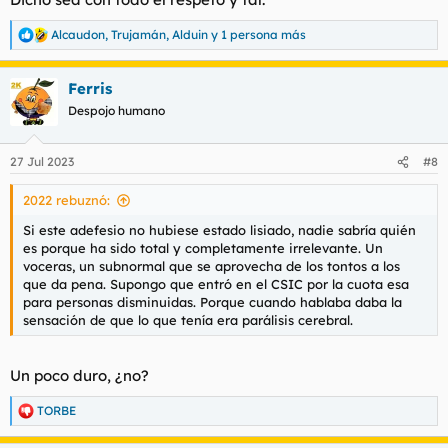
Alcaudon
,
Trujamán
,
Alduin
y 1 persona más
R
e
a
Ferris
c
c
Despojo humano
i
o
n
27 Jul 2023
#8
e
s
2022 rebuznó:
:
Si este adefesio no hubiese estado lisiado, nadie sabría quién
es porque ha sido total y completamente irrelevante. Un
voceras, un subnormal que se aprovecha de los tontos a los
que da pena. Supongo que entró en el CSIC por la cuota esa
para personas disminuidas. Porque cuando hablaba daba la
sensación de que lo que tenía era parálisis cerebral.
Un poco duro, ¿no?
TORBE
R
e