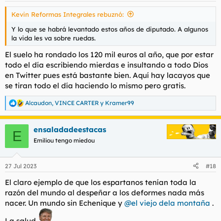
Kevin Reformas Integrales rebuznó:
Y lo que se habrá levantado estos años de diputado. A algunos
la vida les va sobre ruedas.
El suelo ha rondado los 120 mil euros al año, que por estar
todo el día escribiendo mierdas e insultando a todo Dios
en Twitter pues está bastante bien. Aquí hay lacayos que
se tiran todo el día haciendo lo mismo pero gratis.
Alcaudon
,
VINCE CARTER
y
Kramer99
R
e
a
ensaladadeestacas
c
E
c
Emiliou tengo miedou
i
o
n
27 Jul 2023
#18
e
s
El claro ejemplo de que los espartanos tenían toda la
:
razón del mundo al despeñar a los deformes nada más
nacer. Un mundo sin Echenique y
@el viejo dela montaña
.
La salud