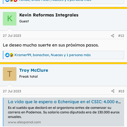
R
e
a
Kevin Reformas Integrales
c
K
c
Guest
i
o
n
27 Jul 2023
#12
e
s
Le deseo mucha suerte en sus próximos pasos.
:
Kramer99
,
bonachon
,
Nueces
y 1 persona más
R
e
a
Troy McClure
c
T
c
Freak total
i
o
n
27 Jul 2023
#13
e
s
La vida que le espera a Echenique en el CSIC: 4.000 euros al mes por investigar Física Molecular
:
Es el sueldo que declaró en el organismo antes de comenzar su
carrera en Podemos. Su salario como diputado era de 130.000 euros
anuales.
www.elespanol.com