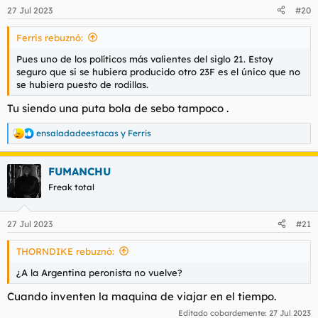
n
27 Jul 2023
#20
e
s
Ferris rebuznó:
:
Pues uno de los políticos más valientes del siglo 21. Estoy
seguro que si se hubiera producido otro 23F es el único que no
se hubiera puesto de rodillas.
Tu siendo una puta bola de sebo tampoco .
ensaladadeestacas
y
Ferris
R
e
a
FUMANCHU
c
c
Freak total
i
o
n
27 Jul 2023
#21
e
s
THORNDIKE rebuznó:
:
¿A la Argentina peronista no vuelve?
Cuando inventen la maquina de viajar en el tiempo.
Editado cobardemente:
27 Jul 2023