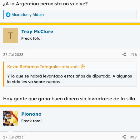
¿A la Argentina peronista no vuelve?
Alcaudon
y
Alduin
R
e
a
Troy McClure
c
T
c
Freak total
i
o
n
27 Jul 2023
#16
e
s
Kevin Reformas Integrales rebuznó:
:
Y lo que se habrá levantado estos años de diputado. A algunos
la vida les va sobre ruedas.
Hay gente que gana buen dinero sin levantarse de la silla.
Pionono
Freak total
27 Jul 2023
#17