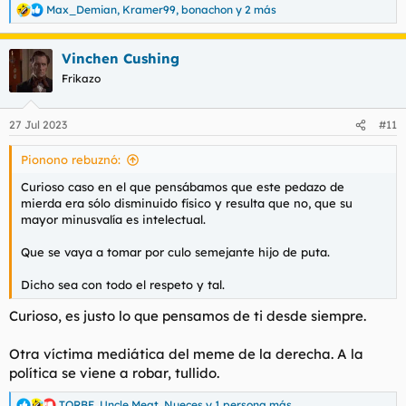
Max_Demian
,
Kramer99
,
bonachon
y 2 más
R
e
a
Vinchen Cushing
c
c
Frikazo
i
o
n
27 Jul 2023
#11
e
s
Pionono rebuznó:
:
Curioso caso en el que pensábamos que este pedazo de
mierda era sólo disminuido físico y resulta que no, que su
mayor minusvalía es intelectual.
Que se vaya a tomar por culo semejante hijo de puta.
Dicho sea con todo el respeto y tal.
Curioso, es justo lo que pensamos de ti desde siempre.
Otra víctima mediática del meme de la derecha. A la
política se viene a robar, tullido.
TORBE
,
Uncle Meat
,
Nueces
y 1 persona más