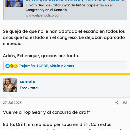
t
o
El voto dual de Catalunya: distintas papeletas en el
e
Congreso y en el Senado
m
www.elperiodico.com
a
Se queja de que no le han adptado el escaño en todos los
años que ha estado en el congreso. Le dejaban aparcado
enmedio.
Adiós, Echenique, gracias por tanto.
Trujamán
,
TORBE
,
Alduin
y 2 más
R
e
a
semete
c
c
Freak total
i
o
n
27 Jul 2023
#2
e
s
Vuelve a Top Gear y al concurso de draft
:
Edito: Drift, en realidad pensaba en drift. Con estos