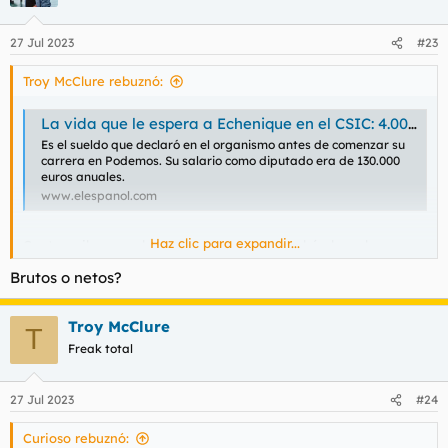
27 Jul 2023
#23
Troy McClure rebuznó:
La vida que le espera a Echenique en el CSIC: 4.000 euros al mes por investigar Física Molecular
Es el sueldo que declaró en el organismo antes de comenzar su
carrera en Podemos. Su salario como diputado era de 130.000
euros anuales.
www.elespanol.com
Haz clic para expandir...
Cuatro mil pavos al mes y supongo que tendrá plaza de
aparcamiento para el remolque.
Brutos o netos?
Troy McClure
T
Freak total
27 Jul 2023
#24
Curioso rebuznó: