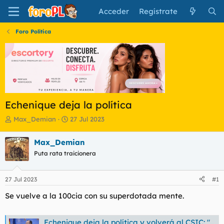
Acceder
Regístrate
Foro Política
Echenique deja la política
I
F
Max_Demian
27 Jul 2023
n
e
i
c
Max_Demian
c
h
Puta rata traicionera
i
a
a
d
d
e
27 Jul 2023
#1
o
i
r
n
Se vuelve a la 100cia con su superdotada mente.
d
i
e
c
l
i
Echenique deja la política y volverá al CSIC: "Me voy orgulloso de haber hecho mucho ruido"