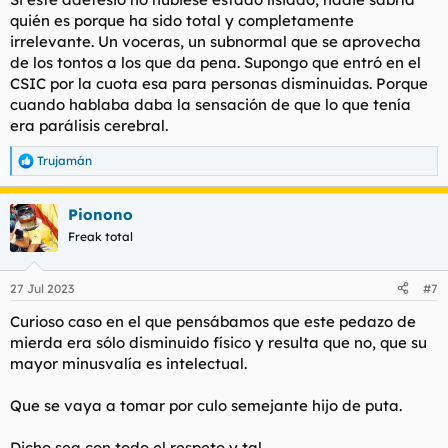
:
quién es porque ha sido total y completamente
irrelevante. Un voceras, un subnormal que se aprovecha
de los tontos a los que da pena. Supongo que entró en el
CSIC por la cuota esa para personas disminuidas. Porque
cuando hablaba daba la sensación de que lo que tenía
era parálisis cerebral.
Trujamán
R
e
a
Pionono
c
c
Freak total
i
o
n
27 Jul 2023
#7
e
s
Curioso caso en el que pensábamos que este pedazo de
:
mierda era sólo disminuido físico y resulta que no, que su
mayor minusvalía es intelectual.
Que se vaya a tomar por culo semejante hijo de puta.
Dicho sea con todo el respeto y tal.