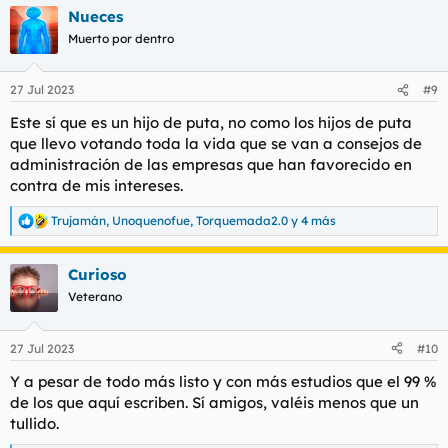
a
Nueces
c
c
Muerto por dentro
i
o
n
27 Jul 2023
#9
e
s
Este sí que es un hijo de puta, no como los hijos de puta
:
que llevo votando toda la vida que se van a consejos de
administración de las empresas que han favorecido en
contra de mis intereses.
Trujamán
,
Unoquenofue
,
Torquemada2.0
y 4 más
R
e
a
Curioso
c
c
Veterano
i
o
n
27 Jul 2023
#10
e
s
Y a pesar de todo más listo y con más estudios que el 99 %
:
de los que aquí escriben. Sí amigos, valéis menos que un
tullido.