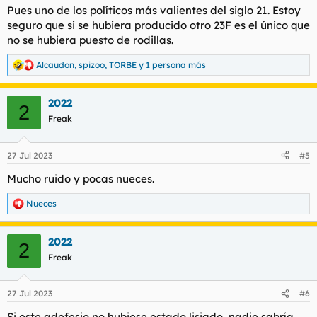
Pues uno de los políticos más valientes del siglo 21. Estoy
seguro que si se hubiera producido otro 23F es el único que
no se hubiera puesto de rodillas.
Alcaudon
,
spizoo
,
TORBE
y 1 persona más
R
e
a
2022
c
2
c
Freak
i
o
n
27 Jul 2023
#5
e
s
Mucho ruido y pocas nueces.
:
Nueces
R
e
a
2022
c
2
c
Freak
i
o
n
27 Jul 2023
#6
e
s
Si este adefesio no hubiese estado lisiado, nadie sabría