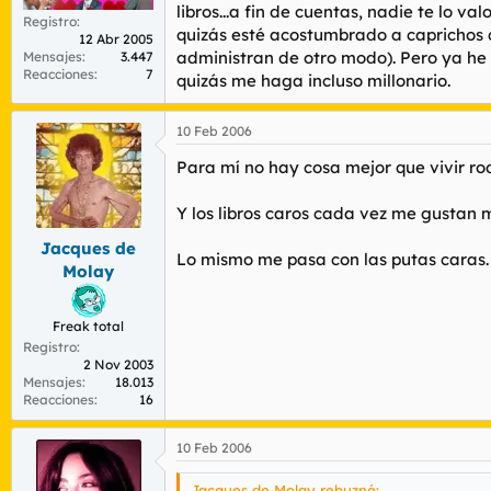
libros...a fin de cuentas, nadie te lo v
Registro
quizás esté acostumbrado a caprichos qu
12 Abr 2005
administran de otro modo). Pero ya he 
Mensajes
3.447
Reacciones
7
quizás me haga incluso millonario.
10 Feb 2006
Para mí no hay cosa mejor que vivir ro
Y los libros caros cada vez me gustan 
Jacques de
Lo mismo me pasa con las putas caras.
Molay
Freak total
Registro
2 Nov 2003
Mensajes
18.013
Reacciones
16
10 Feb 2006
Jacques de Molay rebuznó: