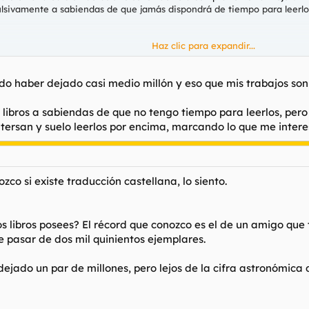
lsivamente a sabiendas de que jamás dispondrá de tiempo para leerlo
Haz clic para expandir...
el "Manuscrito hallado en Zaragosa" de Potocki, que ya tenía en edición
 negros que valen los casi 30 leuros que pagas por ellos.
Haz clic para expandir...
haber dejado casi medio millón y eso que mis trabajos son 
libros a sabiendas de que no tengo tiempo para leerlos, pero 
. Calculo haberme gastado del orden de 10 millones de pesetas en libro
tersan y suelo leerlos por encima, marcando lo que me inter
zco si existe traducción castellana, lo siento.
os libros posees? El récord que conozco es el de un amigo que 
 pasar de dos mil quinientos ejemplares.
jado un par de millones, pero lejos de la cifra astronómica 