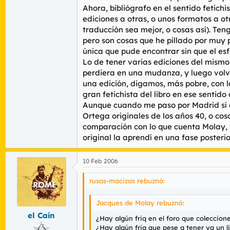
Ahora, bibliógrafo en el sentido fetichi
ediciones a otras, o unos formatos a otr
traducción sea mejor, o cosas así). Ten
pero son cosas que he pillado por muy p
única que pude encontrar sin que el es
Lo de tener varias ediciones del mismo 
perdiera en una mudanza, y luego volv
una edición, digamos, más pobre, con 
gran fetichista del libro en ese sentido 
Aunque cuando me paso por Madrid sí q
Ortega originales de los años 40, o cosa
comparación con lo que cuenta Molay, s
original la aprendí en una fase posteri
10 Feb 2006
rusas-macizas rebuznó:
Jacques de Molay rebuznó:
el Caín
¿Hay algún friq en el foro que coleccion
¿Hay algún friq que pese a tener ya un li