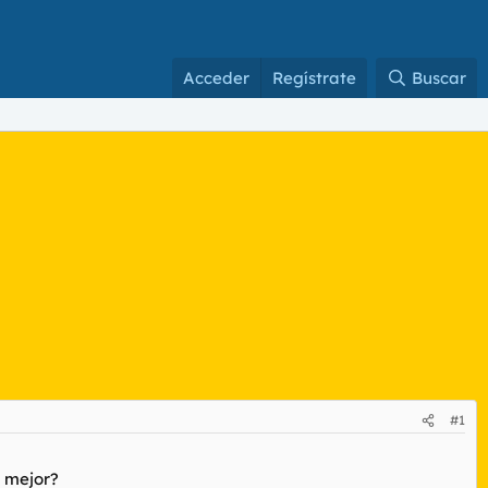
Acceder
Regístrate
Buscar
#1
a mejor?