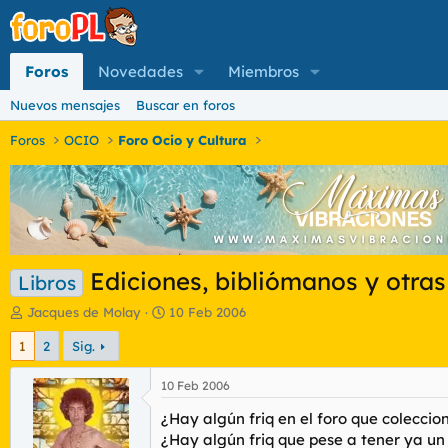
Foros
Novedades
Miembros
Nuevos mensajes
Buscar en foros
Foros
OCIO
Foro Ocio y Cultura
Ediciones, bibliómanos y otras
Libros
I
F
Jacques de Molay
10 Feb 2006
n
e
1
2
Sig.
i
c
c
h
i
a
10 Feb 2006
a
d
¿Hay algún friq en el foro que coleccio
d
e
o
i
¿Hay algún friq que pese a tener ya un 