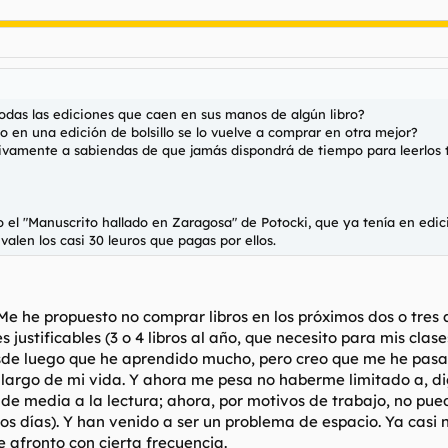
todas las ediciones que caen en sus manos de algún libro?
o en una edición de bolsillo se lo vuelve a comprar en otra mejor?
ivamente a sabiendas de que jamás dispondrá de tiempo para leerlos 
 "Manuscrito hallado en Zaragosa" de Potocki, que ya tenía en edición d
valen los casi 30 leuros que pagas por ellos.
Me he propuesto no comprar libros en los próximos dos o tres 
justificables (3 o 4 libros al año, que necesito para mis cla
 Desde luego que he aprendido mucho, pero creo que me he p
lo largo de mi vida. Y ahora me pesa no haberme limitado a, 
 de media a la lectura; ahora, por motivos de trabajo, no pued
os días). Y han venido a ser un problema de espacio. Ya cas
e afronto con cierta frecuencia.