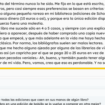
sta del término nunca lo he sido. Me fijo en lo que está escrito
os, pero casi siempre esas preferencias se basan en criterios fi
go alguna pequeña rareza en mi biblioteca (ediciones de Schop
oco dinero (10 euros o así), y porque era la única edición dis
fuerzo fuera una molestia.
libro me sucede sólo en 4 o 5 casos, y siempre con una expli
iera a aparecer, después de haber comprado una copia nueva 
la que empecé, y que más adelante en la vida me haya hecho 
clásico. Por norma, los bibliógrafos suelen ser malos lectores.
ue me hecho alguna ojeada por alguna de las librerias de vi
s así (un capricho por el que se paga 20 o 25 euros en vez de lo
on pecados veniales.- Ah, bueno, y también puedo tener algún
or de mi vida. Pero, vamos, creo que eso es perdonable. Y no 
e todas las ediciones que caen en sus manos de algún libro?
bro en una edición de bolsillo se lo vuelve a comprar en otra mejor?