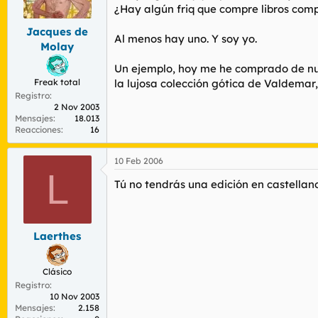
r
n
¿Hay algún friq que compre libros com
d
i
Jacques de
e
c
Al menos hay uno. Y soy yo.
l
i
Molay
t
o
Un ejemplo, hoy me he comprado de nuev
e
m
Freak total
la lujosa colección gótica de Valdemar, 
a
Registro
2 Nov 2003
Mensajes
18.013
Reacciones
16
10 Feb 2006
L
Tú no tendrás una edición en castella
Laerthes
Clásico
Registro
10 Nov 2003
Mensajes
2.158