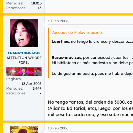
Mensajes
18.013
Reacciones
16
10 Feb 2006
Jacques de Molay rebuznó:
Laerthes
, no tengo la crónica y desconozco 
rusas-macizas
Rusas-macizas
, por curiosidad ¿cuántos l
ATTENTION WHORE
Mi biblioteca es más modesta y no debe pa
FORIL
Lo de gastarme pasta, pues me habré dejado
Registro
12 Abr 2005
Mensajes
3.447
Reacciones
7
No tengo tantos, del orden de 3000, cal
(Alianza Editorial, etc), luego, con lo
mil pesetas cada uno, y eso sube mucho 
10 Feb 2006