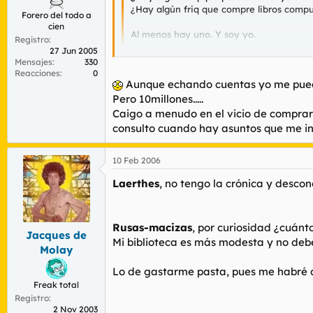
¿Hay algún friq que compre libros compu
Forero del todo a
cien
Al menos hay uno. Y soy yo.
Registro
27 Jun 2005
Un ejemplo, hoy me he comprado de nuevo 
Mensajes
330
colección gótica de Valdemar, esos libros
Reacciones
0
Aunque echando cuentas yo me puedo 
Pero 10millones.....
Caigo a menudo en el vicio de comprar 
Bajo el tercer punto caigo yo también. ....
consulto cuando hay asuntos que me in
digamos, 6. .
10 Feb 2006
Laerthes
, no tengo la crónica y descono
Rusas-macizas
, por curiosidad ¿cuánt
Jacques de
Mi biblioteca es más modesta y no debe
Molay
Lo de gastarme pasta, pues me habré de
Freak total
Registro
2 Nov 2003