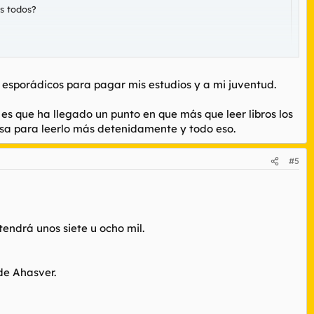
s todos?
 de bolsillo, sólo por el placer de tenerlo en la lujosa
esporádicos para pagar mis estudios y a mi juventud.
es que ha llegado un punto en que más que leer libros los
s a lo largo de mi vida. Y ahora me pesa no haberme limitado a,
esa para leerlo más detenidamente y todo eso.
#5
tendrá unos siete u ocho mil.
de Ahasver.