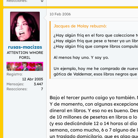
Reacciones
0
10 Feb 2006
Jacques de Molay rebuznó:
¿Hay algún friq en el foro que coleccione 
¿Hay algún friq que pese a tener ya un libr
¿Hay algún friq que compre libros compuls
rusas-macizas
ATTENTION WHORE
Al menos hay uno. Y soy yo.
FORIL
Un ejemplo, hoy me he comprado de nuevo el
gótica de Valdemar, esos libros negros que 
Registro
12 Abr 2005
Mensajes
3.447
Reacciones
7
Bajo el tercer punto caigo yo también. 
Y de momento, con algunas excepciones 
dineral en libros. Y eso no es bueno.
de 10 millones de pesetas en libros a 
(y eso dedicándole 12 o 14 horas al día
semana, como mucho, 6 o 7 alguno de l
un traslado domicilario, que es algo qu