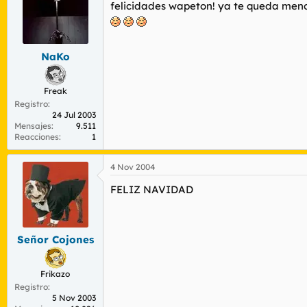
r
n
felicidades wapeton! ya te queda menos
d
i
e
c
l
i
t
o
NaKo
e
m
Freak
a
Registro
24 Jul 2003
Mensajes
9.511
Reacciones
1
4 Nov 2004
FELIZ NAVIDAD
Señor Cojones
Frikazo
Registro
5 Nov 2003