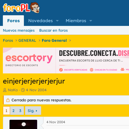
Foros
Novedades
Miembros
Nuevos mensajes
Buscar en foros
Foros
GENERAL
Foro General
einjerjerjerjerjerjur
I
F
NaKo
4 Nov 2004
n
e
i
Cerrado para nuevas respuestas.
c
c
h
i
a
1
2
3
Sig.
a
d
d
e
4 Nov 2004
o
i