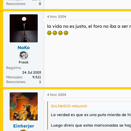
Reacciones
0
4 Nov 2004
la vida no es justa, el foro no iba a ser m
NaKo
Freak
Registro
24 Jul 2003
Mensajes
9.511
Reacciones
1
4 Nov 2004
SoLNeGrO rebuznó:
La verdad es que es una puta mierda de hi
Luego direis que estas mariconadas se ha
Einherjer