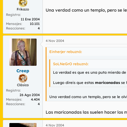
Frikazo
Una verdad como un templo, pero se le
Registro
11 Ene 2004
Mensajes
10.101
Reacciones
4
4 Nov 2004
Einherjer rebuznó:
SoLNeGrO rebuznó:
Creep
La verdad es que es una puta mierda de 
Luego direis que estas
mariconadas
se 
Clásico
Registro
26 Ago 2004
Una verdad como un templo, pero se le olv
Mensajes
4.404
Reacciones
4
Las mariconadas las suelen hacer los 
4 Nov 2004