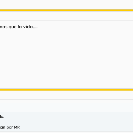
as que la vida......
lo.
gan por MP.