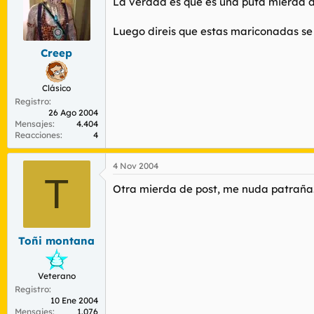
La verdad es que es una puta mierda de
Luego direis que estas mariconadas se
Creep
Clásico
Registro
26 Ago 2004
Mensajes
4.404
Reacciones
4
4 Nov 2004
T
Otra mierda de post, me nuda patraña.
Toñi montana
Veterano
Registro
10 Ene 2004
Mensajes
1.076