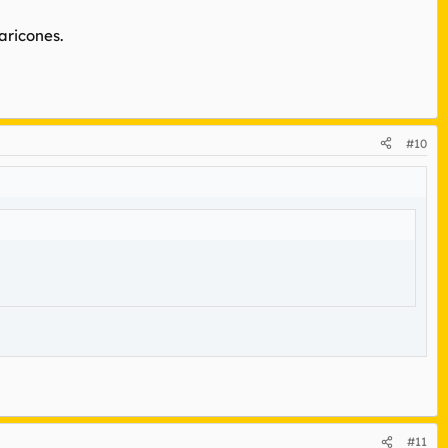
aricones.
#10
#11