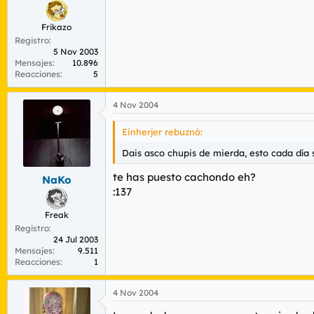
Frikazo
Registro
5 Nov 2003
Mensajes
10.896
Reacciones
5
4 Nov 2004
Einherjer rebuznó:
Dais asco chupis de mierda, esto cada día 
te has puesto cachondo eh?
NaKo
:137
Freak
Registro
24 Jul 2003
Mensajes
9.511
Reacciones
1
4 Nov 2004