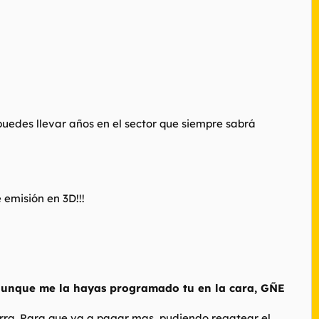
puedes llevar años en el sector que siempre sabrá
 emisión en 3D!!!
, aunque me la hayas programado tu en la cara, GÑE
erra. Para que va a pagar mas, pudiendo regatear el