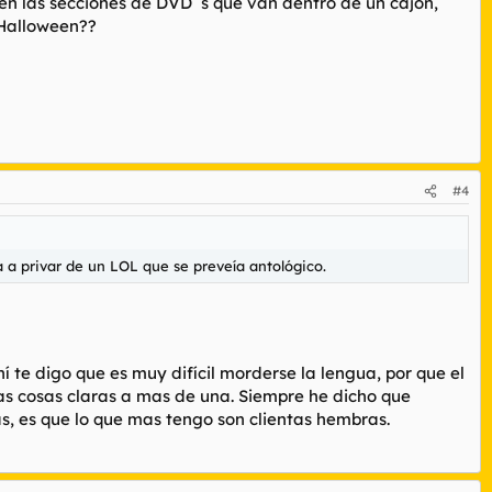
 en las secciones de DVD´s que van dentro de un cajon,
 Halloween??
#4
 a privar de un LOL que se preveía antológico.
í te digo que es muy difícil morderse la lengua, por que el
las cosas claras a mas de una. Siempre he dicho que
as, es que lo que mas tengo son clientas hembras.