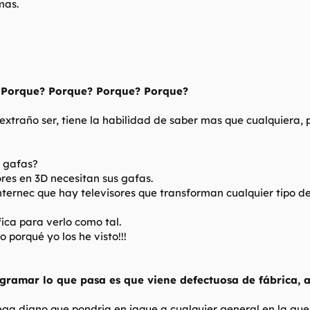
mas.
 Porque? Porque? Porque? Porque?
extraño ser, tiene la habilidad de saber mas que cualquiera, 
n gafas?
ores en 3D necesitan sus gafas.
 internec que hay televisores que transforman cualquier tipo de
fica para verlo como tal.
 porqué yo los he visto!!!
rogramar lo que pasa es que viene defectuosa de fábrica
ega digno que pondria en jaque a cualquier general en la gu