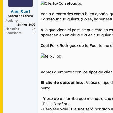
r
n
d
i
Anal Cunt
e
c
Venia a contarles como buen ejpañol q
l
i
Aborto de Forero
Carrefour cualquiera. (Lo sé, haber estud
t
o
Registro
e
28 Mar 2009
Mensajes
14
m
A lo que viene el post, se que esto no
Reacciones
0
a
aparecen en un dia a dia en cualquier
Cual Félix Rodriguez de la Fuente me d
Vamos a empezar con los tipos de clien
El cliente quisquilloso:
Veáse el tipo 
pero:
- Y ese de ahí arriba que me has dicho 
- Full HD señor...
- Pero ese vale 10 euros será por algo 