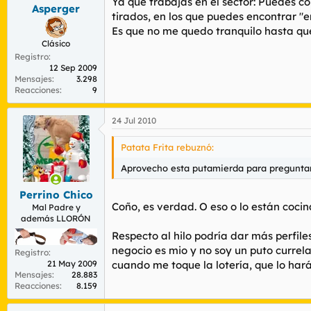
Ya que trabajas en el sector: Puedes c
Asperger
tirados, en los que puedes encontrar "
Es que no me quedo tranquilo hasta que
Clásico
Registro
12 Sep 2009
Mensajes
3.298
Reacciones
9
24 Jul 2010
Patata Frita rebuznó:
Aprovecho esta putamierda para preguntar 
Perrino Chico
Coño, es verdad. O eso o lo están
coci
Mal Padre y
además LLORÓN
Respecto al hilo podría dar más perfile
negocio es mio y no soy un puto currela
Registro
cuando me toque la lotería, que lo hará
21 May 2009
Mensajes
28.883
Reacciones
8.159