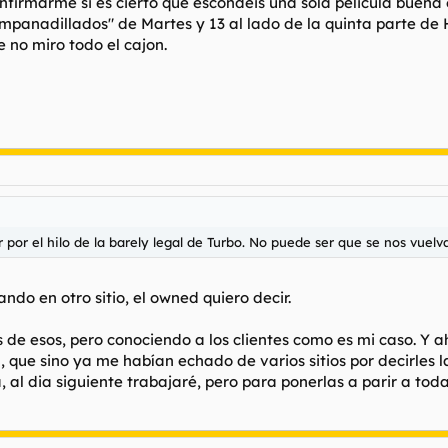
onfirmarme si es cierto que escondeis una sola pelicula buena
empanadillados" de Martes y 13 al lado de la quinta parte de
 no miro todo el cajon.
por el hilo de la
barely legal
de Turbo. No puede ser que se nos vuelva
nando
en otro sitio, el owned quiero decir.
s de esos, pero conociendo a los clientes como es mi caso. Y ah
, que sino ya me habían echado de varios sitios por decirles 
, al dia siguiente trabajaré, pero para ponerlas a parir a tod