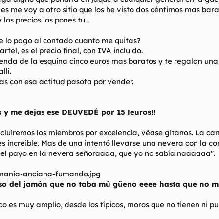
s me voy a otro sitio que los he visto dos céntimos mas barat
los precios los pones tu...
i te lo pago al contado cuanto me quitas?
tel, es el precio final, con IVA incluido.
tienda de la esquina cinco euros mas baratos y te regalan una
llí.
as con esa actitud pasota por vender.
as y me dejas ese DEUVEDÉ por 15 leuros!!
ncluiremos los miembros por excelencia, véase gitanos. La can
es increible. Mas de una intentó llevarse una nevera con la 
el payo en la nevera señoraaaa, que yo no sabía naaaaaa".
so del jamón que no taba mú güeno eeee hasta que no me c
co es muy amplio, desde los típicos, moros que no tienen ni pu