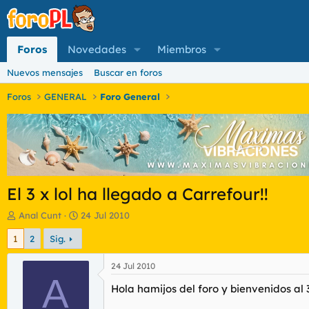
Foros
Novedades
Miembros
Nuevos mensajes
Buscar en foros
Foros
GENERAL
Foro General
El 3 x lol ha llegado a Carrefour!!
I
F
Anal Cunt
24 Jul 2010
n
e
1
2
Sig.
i
c
c
h
i
a
24 Jul 2010
a
A
d
Hola hamijos del foro y bienvenidos al 3 
d
e
o
i