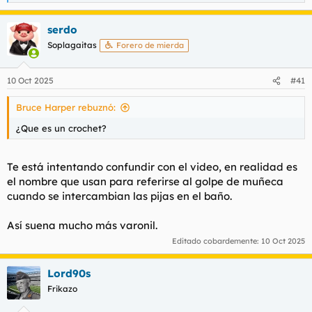
e
a
serdo
c
c
Soplagaitas
Forero de mierda
i
o
n
10 Oct 2025
#41
e
s
Bruce Harper rebuznó:
:
¿Que es un crochet?
Te está intentando confundir con el video, en realidad es
el nombre que usan para referirse al golpe de muñeca
cuando se intercambian las pijas en el baño.
Así suena mucho más varonil.
Editado cobardemente:
10 Oct 2025
Lord90s
Frikazo