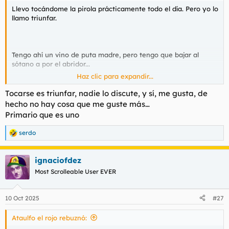
t
o
Llevo tocándome la pirola prácticamente todo el día. Pero yo lo
e
llamo triunfar.
m
a
Tengo ahí un vino de puta madre, pero tengo que bajar al
sótano a por el abridor...
Haz clic para expandir...
Tocarse es triunfar, nadie lo discute, y sí, me gusta, de
Porque a ti no te gusta, eh sinvergüenza?
hecho no hay cosa que me guste más…
Primario que es uno
serdo
R
e
a
ignaciofdez
c
c
Most Scrolleable User EVER
i
o
n
10 Oct 2025
#27
e
s
Ataulfo el rojo rebuznó:
: