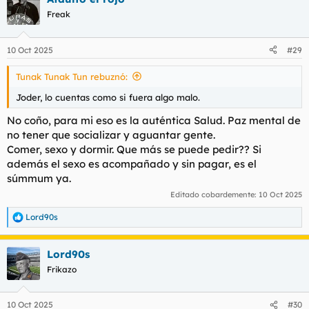
c
Freak
i
o
n
10 Oct 2025
#29
e
s
Tunak Tunak Tun rebuznó:
:
Joder, lo cuentas como si fuera algo malo.
No coño, para mi eso es la auténtica Salud. Paz mental de
no tener que socializar y aguantar gente.
Comer, sexo y dormir. Que más se puede pedir?? Si
además el sexo es acompañado y sin pagar, es el
súmmum ya.
Editado cobardemente:
10 Oct 2025
Lord90s
R
e
a
Lord90s
c
c
Frikazo
i
o
n
10 Oct 2025
#30