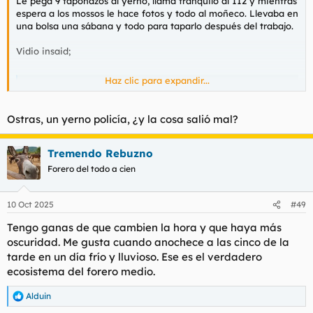
Le pega 9 taponazos al yerno, llama tranquilo al 112 y mientras
espera a los mossos le hace fotos y todo al moñeco. Llevaba en
una bolsa una sábana y todo para taparlo después del trabajo.
Vidio insaid;
Haz clic para expandir...
El hombre que mató a un agente de los Mossos llamó a su hija para decirle que había asesinado a su marido
El hombre que mató a su yerno, un agente de los
Mossos d'Esquadra, en Lleida llamó a su hija para
Ostras, un yerno policía, ¿y la cosa salió mal?
decirle que había asesinado a su marido después de
elcaso.elnacional.cat
Tremendo Rebuzno
Forero del todo a cien
10 Oct 2025
#49
Tengo ganas de que cambien la hora y que haya más
oscuridad. Me gusta cuando anochece a las cinco de la
tarde en un día frío y lluvioso. Ese es el verdadero
ecosistema del forero medio.
Alduin
R
e