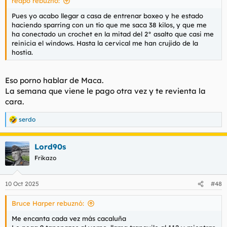
redpo rebuznó:
Pues yo acabo llegar a casa de entrenar boxeo y he estado
haciendo sparring con un tío que me saca 38 kilos, y que me
ha conectado un crochet en la mitad del 2° asalto que casi me
reinicia el windows. Hasta la cervical me han crujido de la
hostia.
Eso porno hablar de Maca.
La semana que viene le pago otra vez y te revienta la
cara.
serdo
R
e
a
Lord90s
c
c
Frikazo
i
o
n
10 Oct 2025
#48
e
s
Bruce Harper rebuznó:
:
Me encanta cada vez más cacaluña