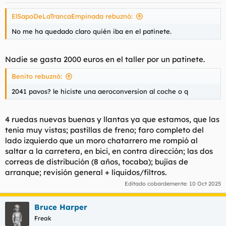
e
s
ElSapoDeLaTrancaEmpinada rebuznó:
:
No me ha quedado claro quién iba en el patinete.
Nadie se gasta 2000 euros en el taller por un patinete.
Benito rebuznó:
2041 pavos? le hiciste una aeroconversion al coche o q
4 ruedas nuevas buenas y llantas ya que estamos, que las
tenía muy vistas; pastillas de freno; faro completo del
lado izquierdo que un moro chatarrero me rompió al
saltar a la carretera, en bici, en contra dirección; las dos
correas de distribución (8 años, tocaba); bujías de
arranque; revisión general + líquidos/filtros.
Editado cobardemente:
10 Oct 2025
Bruce Harper
Freak