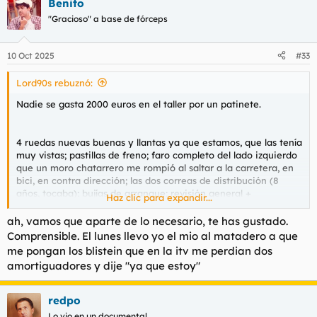
Benito
c
c
"Gracioso" a base de fórceps
i
o
n
10 Oct 2025
#33
e
s
Lord90s rebuznó:
:
Nadie se gasta 2000 euros en el taller por un patinete.
4 ruedas nuevas buenas y llantas ya que estamos, que las tenía
muy vistas; pastillas de freno; faro completo del lado izquierdo
que un moro chatarrero me rompió al saltar a la carretera, en
bici, en contra dirección; las dos correas de distribución (8
años, tocaba); bujías de arranque; revisión general +
Haz clic para expandir...
líquidos/filtros.
ah, vamos que aparte de lo necesario, te has gustado.
Comprensible. El lunes llevo yo el mio al matadero a que
me pongan los blistein que en la itv me perdian dos
amortiguadores y dije "ya que estoy"
redpo
Lo vio en un documental