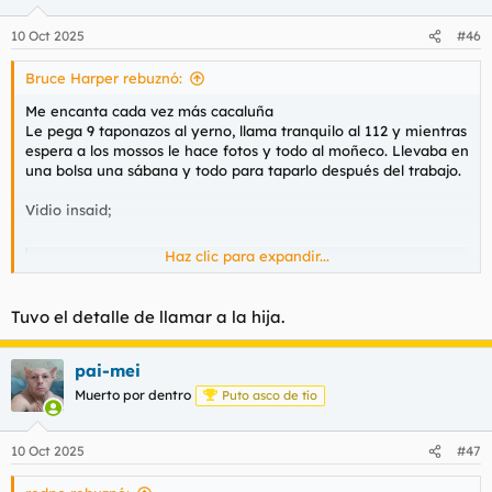
10 Oct 2025
#46
Bruce Harper rebuznó:
Me encanta cada vez más cacaluña
Le pega 9 taponazos al yerno, llama tranquilo al 112 y mientras
espera a los mossos le hace fotos y todo al moñeco. Llevaba en
una bolsa una sábana y todo para taparlo después del trabajo.
Vidio insaid;
Haz clic para expandir...
El hombre que mató a un agente de los Mossos llamó a su hija para decirle que había asesinado a su marido
El hombre que mató a su yerno, un agente de los
Mossos d'Esquadra, en Lleida llamó a su hija para
Tuvo el detalle de llamar a la hija.
decirle que había asesinado a su marido después de
elcaso.elnacional.cat
pai-mei
Muerto por dentro
Puto asco de tío
10 Oct 2025
#47