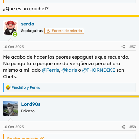
¿Que es un crochet?
serdo
Soplagaitas
Forero de mierda
10 Oct 2025
#37
Me acabo de hacer los peores espaguetis que recuerdo.
No pongo foto porque me da vergüenza pero ahora
mismo a mi lado
@Ferris
,
@karls
o
@THORNDIKE
son
Chefs.
Pinchito
y
Ferris
R
e
a
Lord90s
c
c
Frikazo
i
o
n
10 Oct 2025
#38
e
s
Benito rebuznó:
: