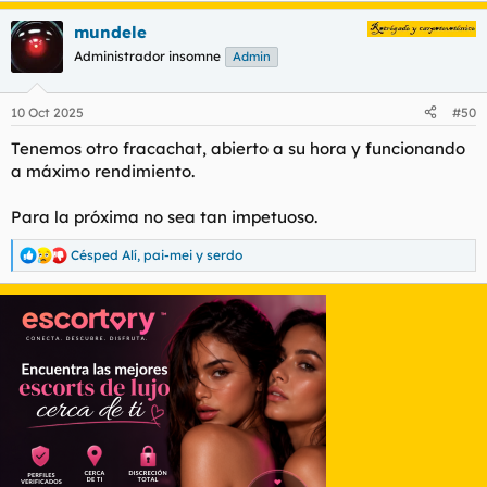
a
mundele
c
c
Administrador insomne
Admin
i
o
n
10 Oct 2025
#50
e
s
Tenemos otro fracachat, abierto a su hora y funcionando
:
a máximo rendimiento.
Para la próxima no sea tan impetuoso.
Césped Alí
,
pai-mei
y
serdo
R
e
a
c
c
i
o
n
e
s
: