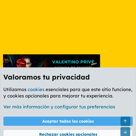
Valoramos tu privacidad
Utilizamos
cookies
esenciales para que este sitio funcione,
y cookies opcionales para mejorar tu experiencia.
Foro General
Ver más información y configurar tus preferencias
Cookies
PL OLDSTYLE AMARILLO
Cambiar fuente
Español (ES)
Arri
Aceptar todas las cookies
Contáctanos
Términos y reglas
Política de privacidad
Ayuda
R
Pie
S
Rechazar cookies opcionales