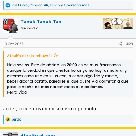
Rust Cole
,
Césped Alí
,
serdo
y 1 persona más
R
e
a
Tunak Tunak Tun
c
c
Sucioindio
i
o
n
10 Oct 2025
#28
e
s
Ataulfo el rojo rebuznó:
:
Hola socios. Esto de abrir a las 20:00 es de muy fracasados,
aunque la verdad es que a estas horas ya no hay luz natural y
estamos cada uno en su cueva, a cenar algo frío y rancio,
beber alcohol barato, pajearse el que guste y a dormitar, a que
pase la noche no más narcotizados que podamos.
Perra vida
Joder, lo cuentas como si fuera algo malo.
serdo
R
e
a
Ataulfo el rojo
c