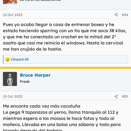
10 Oct 2025
#34
Pues yo acabo llegar a casa de entrenar boxeo y he
estado haciendo sparring con un tío que me saca 38 kilos,
y que me ha conectado un crochet en la mitad del 2°
asalto que casi me reinicia el windows. Hasta la cervical
me han crujido de la hostia.
Césped Alí
R
e
a
Bruce Harper
c
c
Freak
i
o
n
10 Oct 2025
#35
e
s
Me encanta cada vez más cacaluña
:
Le pega 9 taponazos al yerno, llama tranquilo al 112 y
mientras espera a los mossos le hace fotos y todo al
moñeco. Llevaba en una bolsa una sábana y todo para
taparlo después del trabajo.