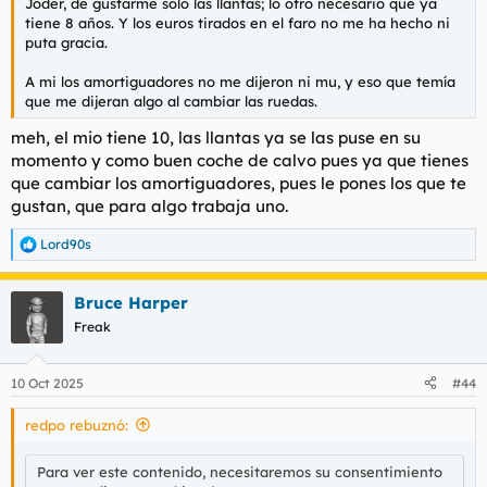
Joder, de gustarme sólo las llantas; lo otro necesario que ya
tiene 8 años. Y los euros tirados en el faro no me ha hecho ni
puta gracia.
A mi los amortiguadores no me dijeron ni mu, y eso que temía
que me dijeran algo al cambiar las ruedas.
meh, el mio tiene 10, las llantas ya se las puse en su
momento y como buen coche de calvo pues ya que tienes
que cambiar los amortiguadores, pues le pones los que te
gustan, que para algo trabaja uno.
Lord90s
R
e
a
Bruce Harper
c
c
Freak
i
o
n
10 Oct 2025
#44
e
s
redpo rebuznó:
:
Para ver este contenido, necesitaremos su consentimiento