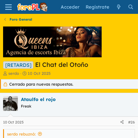
Acceder
Regístrate
Foro General
El Chat del Otoño
[RETARDS]
I
F
serdo
10 Oct 2025
n
e
Cerrado para nuevas respuestas.
i
c
c
h
i
a
Ataulfo el rojo
a
d
d
Freak
e
o
i
r
n
10 Oct 2025
#26
d
i
e
c
serdo rebuznó:
l
i