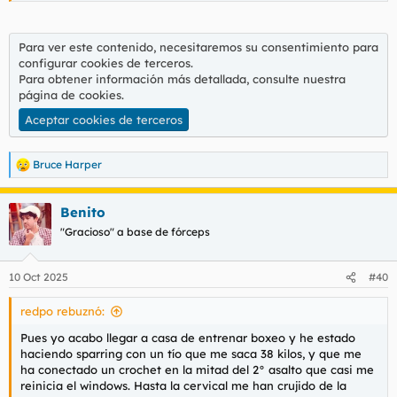
Para ver este contenido, necesitaremos su consentimiento para
configurar cookies de terceros.
Para obtener información más detallada, consulte nuestra
página de cookies
.
Aceptar cookies de terceros
Bruce Harper
R
e
a
Benito
c
c
"Gracioso" a base de fórceps
i
o
n
10 Oct 2025
#40
e
s
redpo rebuznó:
:
Pues yo acabo llegar a casa de entrenar boxeo y he estado
haciendo sparring con un tío que me saca 38 kilos, y que me
ha conectado un crochet en la mitad del 2° asalto que casi me
reinicia el windows. Hasta la cervical me han crujido de la