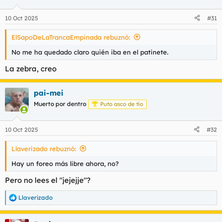
10 Oct 2025
#31
ElSapoDeLaTrancaEmpinada rebuznó:
No me ha quedado claro quién iba en el patinete.
La zebra, creo
pai-mei
Muerto por dentro
Puto asco de tío
10 Oct 2025
#32
Llaverizado rebuznó:
Hay un foreo más libre ahora, no?
Pero no lees el "jejejje"?
Llaverizado
R
e
a