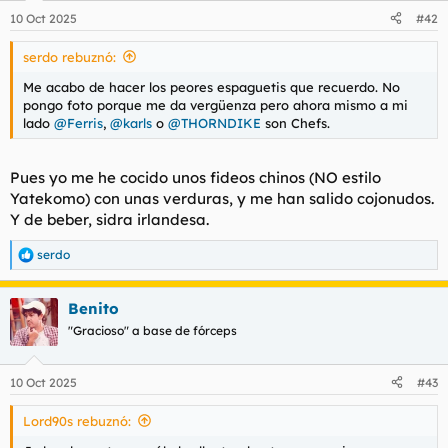
10 Oct 2025
#42
serdo rebuznó:
Me acabo de hacer los peores espaguetis que recuerdo. No
pongo foto porque me da vergüenza pero ahora mismo a mi
lado
@Ferris
,
@karls
o
@THORNDIKE
son Chefs.
Pues yo me he cocido unos fideos chinos (NO estilo
Yatekomo) con unas verduras, y me han salido cojonudos.
Y de beber, sidra irlandesa.
serdo
R
e
a
Benito
c
c
"Gracioso" a base de fórceps
i
o
n
10 Oct 2025
#43
e
s
Lord90s rebuznó:
: