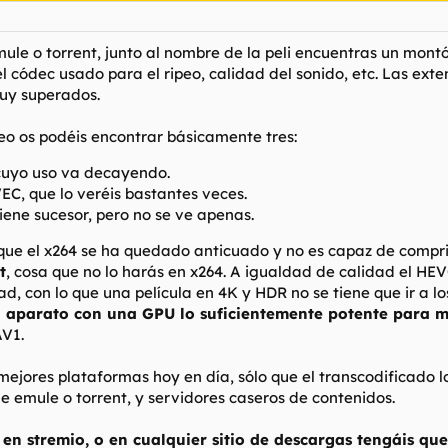
le o torrent, junto al nombre de la peli encuentras un montó
 códec usado para el ripeo, calidad del sonido, etc. Las exte
uy superados.
deo os podéis encontrar básicamente tres:
 cuyo uso va decayendo.
EC, que lo veréis bastantes veces.
iene sucesor, pero no se ve apenas.
 que el x264 se ha quedado anticuado y no es capaz de compr
t
, cosa que no lo harás en x264. A igualdad de calidad el H
d, con lo que una película en 4K y HDR no se tiene que ir a l
 aparato con una GPU lo suficientemente potente para mo
AV1.
mejores plataformas hoy en día, sólo que el transcodificado l
 emule o torrent, y servidores caseros de contenidos.
en stremio, o en cualquier sitio de descargas tengáis qu