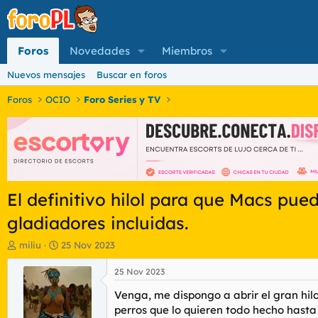
Foros
Novedades
Miembros
Nuevos mensajes
Buscar en foros
Foros
OCIO
Foro Series y TV
El definitivo hilol para que Macs pued
gladiadores incluidas.
I
F
miliu
25 Nov 2023
n
e
i
c
25 Nov 2023
c
h
Venga, me dispongo a abrir el gran hil
i
a
a
d
perros que lo quieren todo hecho hasta 