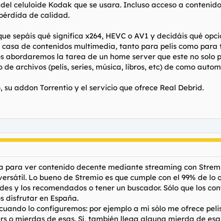
del celuloide Kodak que se usara. Incluso acceso a contenido 
 pérdida de calidad.
e sepáis qué significa x264, HEVC o AV1 y decidáis qué opci
 casa de contenidos multimedia, tanto para pelis como para t
 abordaremos la tarea de un home server que este no solo p
e archivos (pelis, series, música, libros, etc) de como autom
su addon Torrentio y el servicio que ofrece Real Debrid.
 para ver contenido decente mediante streaming con Stremio
versátil. Lo bueno de Stremio es que cumple con el 99% de lo
es y los recomendados o tener un buscador. Sólo que los cont
s disfrutar en España.
 cuando lo configuremos: por ejemplo a mí sólo me ofrece pel
ers o mierdas de esas. Sí, también llega alguna mierda de esa