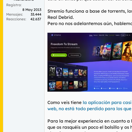
Registro
8 May 2013
Stremio funciona a base de torrents, l
Mensajes
33.444
Real Debrid.
Reacciones
42.637
Pero no nos adelantemos aún, hablem
Como veis tiene
la aplicación para casi
web, no está todo perdido para los que
Para la mejor experiencia en cuanto a
que os rasquéis un poco el bolsillo y o