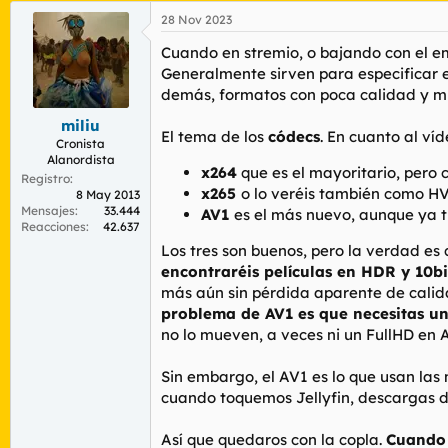
28 Nov 2023
Cuando en stremio, o bajando con el emu
Generalmente sirven para especificar el
demás, formatos con poca calidad y m
miliu
El tema de los
códecs
. En cuanto al ví
Cronista
Alanordista
x264
que es el mayoritario, pero
Registro
x265
o lo veréis también como HV
8 May 2013
Mensajes
33.444
AV1
es el más nuevo, aunque ya t
Reacciones
42.637
Los tres son buenos, pero la verdad es
encontraréis películas en HDR y 10bi
más aún sin pérdida aparente de calida
problema de AV1 es que necesitas un
no lo mueven, a veces ni un FullHD en 
Sin embargo, el AV1 es lo que usan las 
cuando toquemos Jellyfin, descargas de
Así que quedaros con la copla.
Cuando 