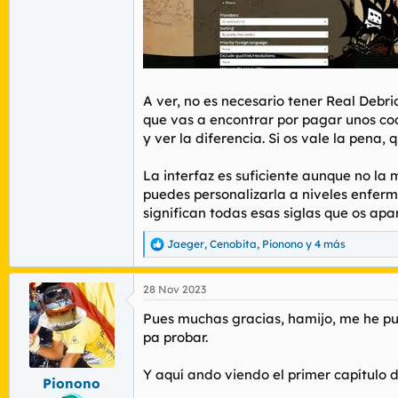
A ver, no es necesario tener Real Debri
que vas a encontrar por pagar unos coch
y ver la diferencia. Si os vale la pena, 
La interfaz es suficiente aunque no l
puedes personalizarla a niveles enfer
significan todas esas siglas que os apar
Jaeger
,
Cenobita
,
Pionono
y 4 más
R
e
a
28 Nov 2023
c
c
Pues muchas gracias, hamijo, me he pue
i
o
pa probar.
n
e
Y aquí ando viendo el primer capítulo 
s
Pionono
: