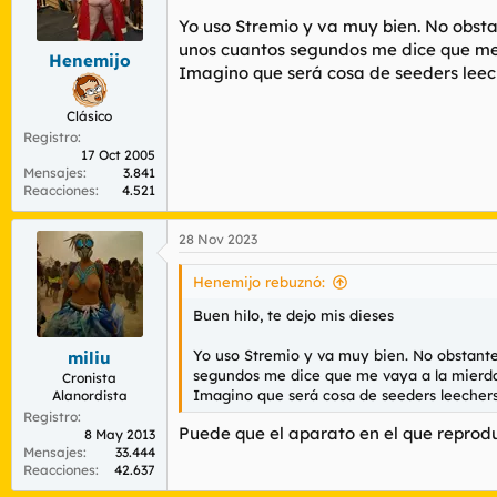
n
Yo uso Stremio y va muy bien. No obst
e
unos cuantos segundos me dice que me v
s
Henemijo
Imagino que será cosa de seeders leech
:
Clásico
Registro
17 Oct 2005
Mensajes
3.841
Reacciones
4.521
28 Nov 2023
Henemijo rebuznó:
Buen hilo, te dejo mis dieses
Yo uso Stremio y va muy bien. No obstant
miliu
segundos me dice que me vaya a la mierda.
Cronista
Imagino que será cosa de seeders leechers
Alanordista
Registro
Puede que el aparato en el que reprod
8 May 2013
Mensajes
33.444
Reacciones
42.637