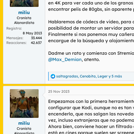
d
e
en 4K para ver cada uno de los granos 
o
i
encontrar pelis de 80gbs, sin aparente
miliu
r
n
d
i
Cronista
Hablaremos de códecs de video, para qu
Alanordista
e
c
posibilidad de montar un servidor para
l
i
Registro
8 May 2013
t
o
Finalmente si nos ponemos muy cañeros
Mensajes
33.444
e
encargue de la búsqueda y alojamiento d
Reacciones
42.637
m
a
Dadme un rato y comienzo con Stremio, 
@Max_Demian
, atento.
saltagradas
,
Cenobita
,
Leger
y 5 más
R
e
a
25 Nov 2023
c
c
Empezamos con la primera herramienta
i
o
configurar que Kodi, aunque no es tan 
n
encenderla, que nos salgan las novedad
e
vez, incluso extranjeras que no podemo
s
miliu
Ahora bien, conviene hacer un filtrado
:
Cronista
está en cines porque suelen ser screen
Alanordista