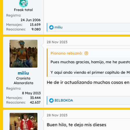
Freak total
Registro
24 Jun 2006
Mensajes
15.659
miliu
R
Reacciones
9.080
e
a
28 Nov 2023
c
c
i
Pionono rebuznó:
o
n
Pues muchas gracias, hamijo, me he puesto
e
s
Y aquí ando viendo el primer capítulo de 
miliu
:
Cronista
He de ir actualizando muchas cosas en e
Alanordista
Registro
8 May 2013
Mensajes
33.444
BILBOKOA
R
Reacciones
42.637
e
a
28 Nov 2023
c
c
Buen hilo, te dejo mis dieses
i
o