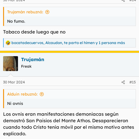
e
s
Trujamán rebuznó:
:
No fumo.
Tabaco desde luego que no
bocatadecuervos
,
Alcaudon
,
te parto el himen
y 1 persona más
R
e
a
Trujamán
c
c
Freak
i
o
n
30 Mar 2024
#15
e
s
Alduin rebuznó:
:
Ni ovnis
Los ovnis eran manifestaciones demoniacas según
demostró San Paisios del Monte Athos. Desaparecieron
cuando todo Cristo tenía móvil por el mismo motivo antes
explicado.