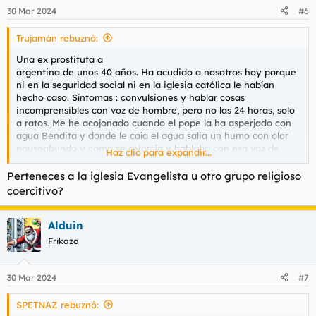
n
30 Mar 2024
#6
e
s
Trujamán rebuznó:
:
Una ex prostituta a
argentina de unos 40 años. Ha acudido a nosotros hoy porque
ni en la seguridad social ni en la iglesia católica le habían
hecho caso. Síntomas : convulsiones y hablar cosas
incomprensibles con voz de hombre, pero no las 24 horas, solo
a ratos. Me he acojonado cuando el pope la ha asperjado con
agua Bendita y donde le caía el agua salia un humo con olor
nauseabundo y como se retorcía y hablaba con esa voz de
Haz clic para expandir...
ultratumba. Al final se ha calmado y hasta ha podido tomar la
comunión, síntoma de que ya tenía el demonio fuera.
Perteneces a la iglesia Evangelista u otro grupo religioso
coercitivo?
Respondo preguntas.
Alduin
Frikazo
30 Mar 2024
#7
SPETNAZ rebuznó: