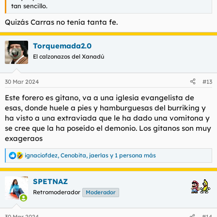
tan sencillo.
Quizás Carras no tenía tanta fe.
Torquemada2.0
El calzonazos del Xanadú
30 Mar 2024
#13
Este forero es gitano, va a una iglesia evangelista de
esas, donde huele a pies y hamburguesas del burriking y
ha visto a una extraviada que le ha dado una vomitona y
se cree que la ha poseído el demonio. Los gitanos son muy
exageraos
ignaciofdez
,
Cenobita
,
jaerlas
y 1 persona más
R
e
a
SPETNAZ
c
c
Retromoderador
Moderador
i
o
n
30 Mar 2024
#14