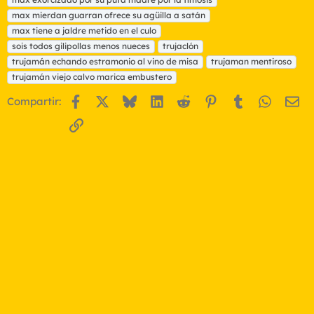
a
max mierdan guarran ofrece su agüilla a satán
s
max tiene a jaldre metido en el culo
sois todos gilipollas menos nueces
trujaclón
trujamán echando estramonio al vino de misa
trujaman mentiroso
trujamán viejo calvo marica embustero
Facebook
X
Bluesky
LinkedIn
Reddit
Pinterest
Tumblr
WhatsA
Em
Compartir:
Enlace