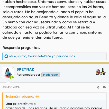
habían hecho caso. Síntomas : convulsiones y hablar cosas
t
o
e
incomprensibles con voz de hombre, pero no las 24 horas,
m
solo a ratos. Me he acojonado cuando el pope la ha
a
asperjado con agua Bendita y donde le caía el agua salia
un humo con olor nauseabundo y como se retorcía y
hablaba con esa voz de ultratumba. Al final se ha
calmado y hasta ha podido tomar la comunión, síntoma
de que ya tenía el demonio fuera.
Respondo preguntas.
otilio
,
spizoo
,
FlorianSotoPeña
y 1 persona más
R
e
a
SPETNAZ
c
c
Retromoderador
Moderador
i
o
n
30 Mar 2024
#2
e
s
Trujamán rebuznó:
:
Una ex prostituta a
argentina de unos 40 años. Ha acudido a nosotros hoy porque