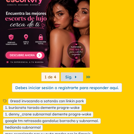
Último
1 de 4
Sig.
Debes iniciar sesión o registrarte para responder aquí.
E
0read invocando a satanás con linkin park
t
1. burócrata tarado demente progre-woke
i
1. denny_crane subnormal demente progre-woke
q
google tm retrasado gandaluc borracho y subnormal.
u
hediondo subnormal
e
t
max exorcizado por su puta madre por la fimosis