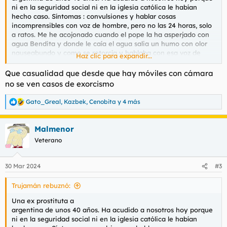
ni en la seguridad social ni en la iglesia católica le habían
hecho caso. Síntomas : convulsiones y hablar cosas
incomprensibles con voz de hombre, pero no las 24 horas, solo
a ratos. Me he acojonado cuando el pope la ha asperjado con
agua Bendita y donde le caía el agua salia un humo con olor
nauseabundo y como se retorcía y hablaba con esa voz de
Haz clic para expandir...
ultratumba. Al final se ha calmado y hasta ha podido tomar la
comunión, síntoma de que ya tenía el demonio fuera.
Que casualidad que desde que hay móviles con cámara
no se ven casos de exorcismo
Respondo preguntas.
Gato_Greal
,
Kazbek
,
Cenobita
y 4 más
R
e
a
Malmenor
c
c
Veterano
i
o
n
30 Mar 2024
#3
e
s
Trujamán rebuznó:
:
Una ex prostituta a
argentina de unos 40 años. Ha acudido a nosotros hoy porque
ni en la seguridad social ni en la iglesia católica le habían