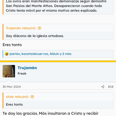
Los ovnis eran manifestaciones demoniacas según demostró
San Paisios del Monte Athos. Desaparecieron cuando todo
Cristo tenía móvil por el mismo motivo antes explicado.
Trujamán rebuznó:
Soy diácono de la iglesia ortodoxa.
Eres tonto
jaerlas
,
bocatadecuervos
,
Alduin
y 2 más
R
e
a
Trujamán
c
c
Freak
i
o
n
30 Mar 2024
#18
e
s
stole rebuznó:
:
Eres tonto
Te doy las gracias. Más insultaron a Cristo y recibir