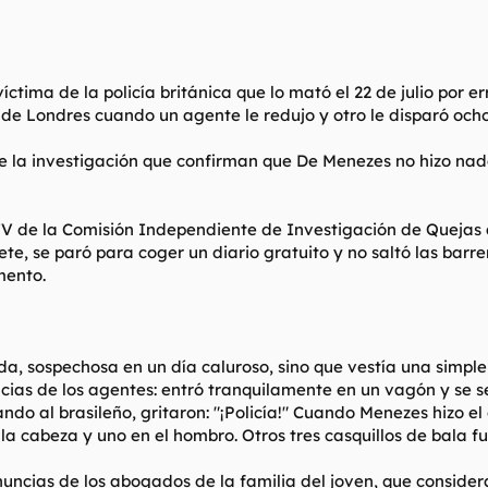
ctima de la policía británica que lo mató el 22 de julio por er
e Londres cuando un agente le redujo y otro le disparó ocho t
e la investigación que confirman que De Menezes no hizo nad
 de la Comisión Independiente de Investigación de Quejas a 
lete, se paró para coger un diario gratuito y no saltó las bar
mento.
, sospechosa en un día caluroso, sino que vestía una simple
cias de los agentes: entró tranquilamente en un vagón y se sen
ndo al brasileño, gritaron: "¡Policía!" Cuando Menezes hizo el 
 la cabeza y uno en el hombro. Otros tres casquillos de bala fu
ncias de los abogados de la familia del joven, que considera 