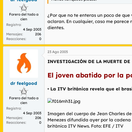
Forero del todo a
¿Por que no te enteras un poco de que 
cien
aclaran. En cualquier, caso me parece re
Registro
dientes.
4 Sep 2003
Mensajes
206
Reacciones
0
23 Ago 2005
INVESTIGACIÓN DE LA MUERTE DE 
El joven abatido por la p
dr feelgood
• La ITV británica revela que el br
Forero del todo a
cien
Registro
4 Sep 2003
Imagen del cuerpo de Jean Charles de
Mensajes
206
Menezes difundida ayer por la cadena
Reacciones
0
británica ITV News. Foto: EFE / ITV