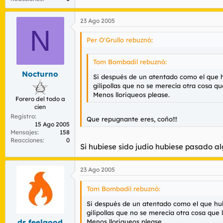
23 Ago 2005
N
Per O'Grullo rebuznó:
Tom Bombadil rebuznó:
Nocturno
Si después de un atentado como el que hubo
gilipollas que no se merecía otra cosa qu
Menos lloriqueos please.
Forero del todo a
cien
Registro
Que repugnante eres, coño!!!
15 Ago 2005
Mensajes
158
Reacciones
0
Si hubiese sido judio hubiese pasado al
23 Ago 2005
Tom Bombadil rebuznó:
Si después de un atentado como el que hubo, 
gilipollas que no se merecía otra cosa que 
Menos lloriqueos please.
dr feelgood