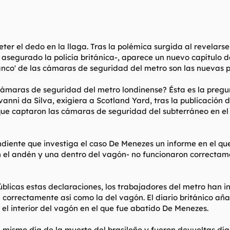
eter el dedo en la llaga. Tras la polémica surgida al revelar
asegurado la policía británica-, aparece un nuevo capítulo de
lanco' de las cámaras de seguridad del metro son las nuevas 
cámaras de seguridad del metro londinense? Ésta es la pregun
anni da Silva, exigiera a Scotland Yard, tras la publicación 
 que captaron las cámaras de seguridad del subterráneo en e
endiente que investiga el caso De Menezes un informe en el 
en el andén y una dentro del vagón- no funcionaron correcta
blicas estas declaraciones, los trabajadores del metro han in
correctamente así como la del vagón. El diario británico a
l interior del vagón en el que fue abatido De Menezes.
s el mismo día de la muerte del brasileño y fueron devueltas 