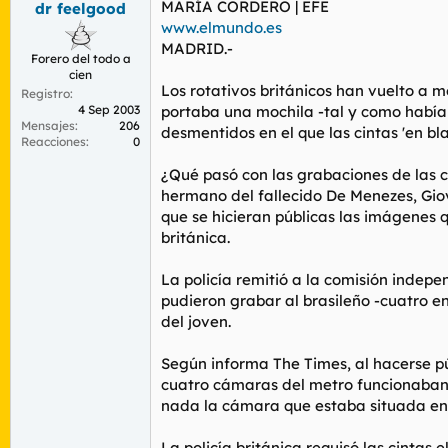
MARÍA CORDERO | EFE
dr feelgood
r
n
d
i
www.elmundo.es
e
c
MADRID.-
Forero del todo a
l
i
cien
t
o
Los rotativos británicos han vuelto a m
Registro
e
4 Sep 2003
portaba una mochila -tal y como había 
m
Mensajes
206
desmentidos en el que las cintas 'en b
a
Reacciones
0
¿Qué pasó con las grabaciones de las 
hermano del fallecido De Menezes, Giov
que se hicieran públicas las imágenes
británica.
La policía remitió a la comisión indep
pudieron grabar al brasileño -cuatro 
del joven.
Según informa The Times, al hacerse pú
cuatro cámaras del metro funcionaban 
nada la cámara que estaba situada en e
La policía británica requisó las cinta