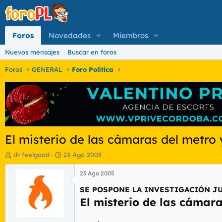
Foros
Novedades
Miembros
Nuevos mensajes
Buscar en foros
Foros
GENERAL
Foro Política
El misterio de las cámaras del metro
I
F
dr feelgood
23 Ago 2005
n
e
i
c
23 Ago 2005
c
h
SE POSPONE LA INVESTIGACIÓN J
i
a
a
d
El misterio de las cámar
d
e
o
i