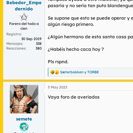
Bebedor_Empe
r
n
pasaría y no sería tan puto blandengue
d
i
dernido
e
c
Se supone que esto se puede operar y e
l
i
t
o
Forero del todo a
algún riesgo primero.
cien
e
Registro
m
¿Algún hermano de esta santa casa pa
30 Sep 2019
a
Mensajes
338
Reacciones
380
¿Habéis hecho caca hoy ?
Pls rspnd.
Sæterbakken
y
TORBE
R
e
a
5 May 2023
c
c
Vaya foro de averiados
i
o
n
e
s
semete
: