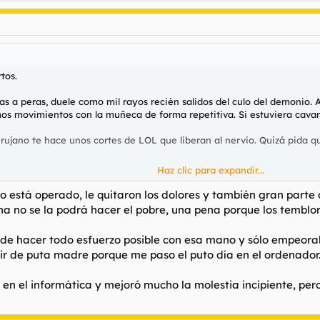
tos.
as a peras, duele como mil rayos recién salidos del culo del demonio
os movimientos con la muñeca de forma repetitiva. Si estuviera cavand
rujano te hace unos cortes de LOL que liberan al nervio. Quizá pida q
Haz clic para expandir...
e del mismo mal? ¿Os habéis operado?
o está operado, le quitaron los dolores y también gran parte 
na no se la podrá hacer el pobre, una pena porque los tembl
e hacer todo esfuerzo posible con esa mano y sólo empeoraba.
ir de puta madre porque me paso el puto día en el ordenador
en el informática y mejoró mucho la molestia incipiente, per