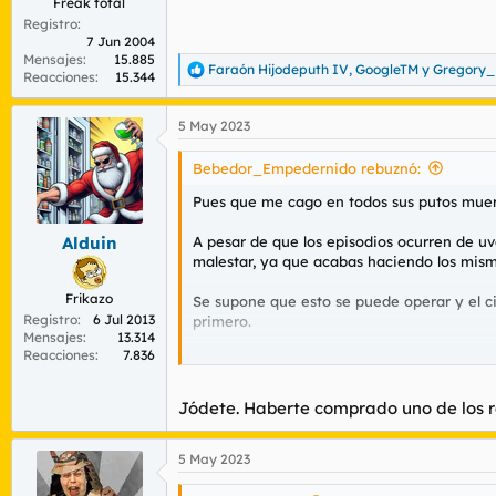
Freak total
Registro
7 Jun 2004
Mensajes
15.885
Faraón Hijodeputh IV
,
GoogleTM
y
Gregory_
R
Reacciones
15.344
e
a
5 May 2023
c
c
i
Bebedor_Empedernido rebuznó:
o
n
Pues que me cago en todos sus putos muer
e
s
A pesar de que los episodios ocurren de uv
Alduin
:
malestar, ya que acabas haciendo los mism
Frikazo
Se supone que esto se puede operar y el ci
Registro
6 Jul 2013
primero.
Mensajes
13.314
Reacciones
7.836
¿Algún hermano de esta santa casa parec
¿Habéis hecho caca hoy ?
Jódete. Haberte comprado uno de los ra
Pls rspnd.
5 May 2023