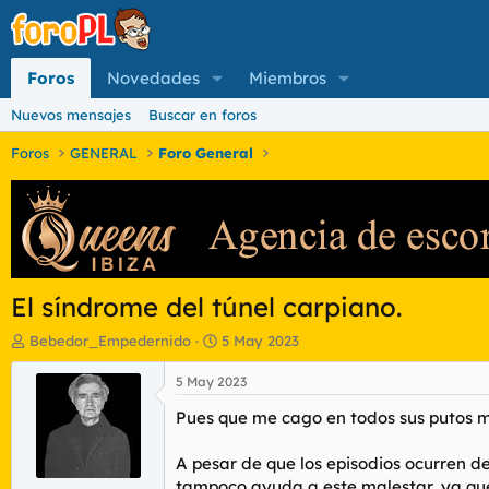
Foros
Novedades
Miembros
Nuevos mensajes
Buscar en foros
Foros
GENERAL
Foro General
El síndrome del túnel carpiano.
I
F
Bebedor_Empedernido
5 May 2023
n
e
i
c
5 May 2023
c
h
Pues que me cago en todos sus putos m
i
a
a
d
d
e
A pesar de que los episodios ocurren d
o
i
tampoco ayuda a este malestar, ya que