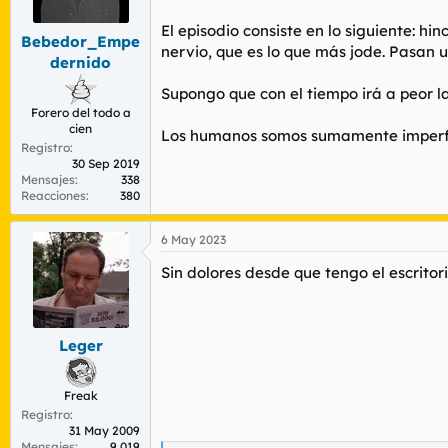
El episodio consiste en lo siguiente: h
Bebedor_Empe
nervio, que es lo que más jode. Pasan un
dernido
Supongo que con el tiempo irá a peor la
Forero del todo a
cien
Los humanos somos sumamente imperf
Registro
30 Sep 2019
Mensajes
338
Reacciones
380
6 May 2023
Sin dolores desde que tengo el escritor
Leger
Freak
Registro
31 May 2009
Mensajes
9.019