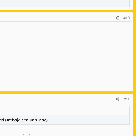
#10
#11
pad (trabajo con una Mac)