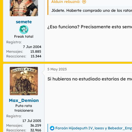
Alduin rebuznó:
Jódete. Haberte comprado uno de los raton
semete
¿Eso funciona? Precisamente esta sema
Freak total
Registro
7 Jun 2004
Mensajes
15.885
Reacciones
15.344
5 May 2023
Si hubieras no estudiado estarías de m
Max_Demian
Puta rata
traicionera
Registro
17 Jul 2005
Mensajes
36.259
Faraón Hijodeputh IV
,
laeas
y
Bebedor_Emp
R
Reacciones
32.966