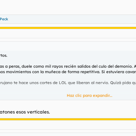
Peck
tos.
as a peras, duele como mil rayos recién salidos del culo del demonio
os movimientos con la muñeca de forma repetitiva. Si estuviera cavand
rujano te hace unos cortes de LOL que liberan al nervio. Quizá pida q
Haz clic para expandir...
e del mismo mal? ¿Os habéis operado?
tones esos verticales.