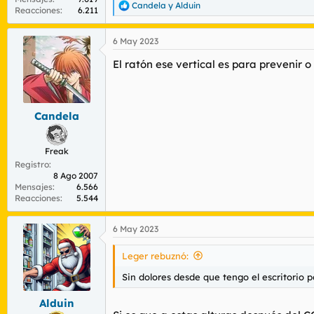
Candela
y
Alduin
R
Reacciones
6.211
e
a
6 May 2023
c
c
El ratón ese vertical es para prevenir o
i
o
n
e
s
Candela
:
Freak
Registro
8 Ago 2007
Mensajes
6.566
Reacciones
5.544
6 May 2023
Leger rebuznó:
Sin dolores desde que tengo el escritorio p
Alduin