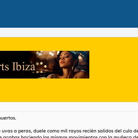
uertos.
e uvas a peras, duele como mil rayos recién salidos del culo 
 acabas haciendo los mismos movimientos con la muñeca de f