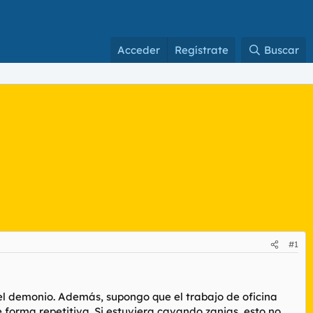
Acceder
Regístrate
Buscar
#1
del demonio. Además, supongo que el trabajo de oficina
orma repetitiva. Si estuviera cavando zanjas, esto no