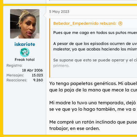
e
a
5 May 2023
c
c
i
Bebedor_Empedernido rebuznó:
o
n
Pues que me cago en todos sus putos muer
e
s
A pesar de que los episodios ocurren de uv
iskariote
:
malestar, ya que acabas haciendo los mism
Freak total
Se supone que esto se puede operar y el ci
Registro
primero.
18 Abr 2006
Mensajes
15.023
¿Algún hermano de esta santa casa parec
Reacciones
9.260
Yo tengo papeletas genéticas. Mi abuel
¿Habéis hecho caca hoy ?
que la paja de la mano que mece la cu
Pls rspnd.
Mi madre lo tuvo una temporada, dejó d
se ve que yo lo hago también, me va a 
Me compré un ratón inclinado que puse 
trabajar, en ese orden.