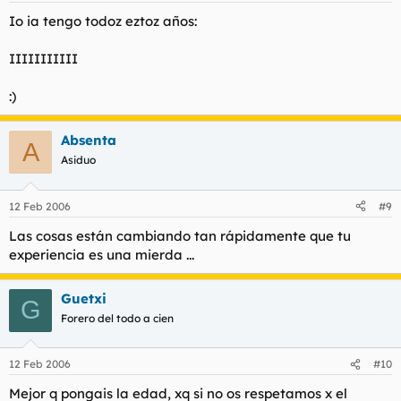
Io ia tengo todoz eztoz años:
IIIIIIIIIII
:)
Absenta
A
Asiduo
12 Feb 2006
#9
Las cosas están cambiando tan rápidamente que tu
experiencia es una mierda ...
Guetxi
G
Forero del todo a cien
12 Feb 2006
#10
Mejor q pongais la edad, xq si no os respetamos x el