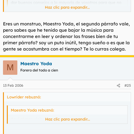
dar buenos consejos a la mayoría de vosotros para que no
Haz clic para expandir...
seais tan gilipollas.
Haz clic para expandir...
Mire usted, para popularidad en este foro conseguir ya se ha
Eres un monstruo, Maestro Yoda, el segundo párrafo vale,
cual macaco danzado en pelotas, la tranca enseñado en
pero sabes que he tenido que bajar la música para
innumerables ocasiones, sobre zapatillas eyaculado y luego
concentrarme en leer y ordenar las frases bien de tu
posteado, se ha llegado a clones crear para al forero original
primer párrafo? soy un puto inútil, tengo sueño o es que la
ensalzar, el rostro propio se ha posteado a modo de sacrificio...
gente se acostumbra con el tiempo? Te lo curras colega.
Así que con gilipolleces no nos venga. Con algo mas
contundente impresionenos, o a la mierda váyase.
Maestro Yoda
M
Forero del todo a cien
13 Feb 2006
#25
Lowrider rebuznó:
Maestro Yoda rebuznó:
Aquí el mas viejo soy yo.
Haz clic para expandir...