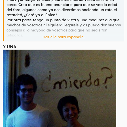
carca. Creo que es bueno anunciarlo para que se vea la edad
del foro, algunos como yo nos divertimos haciendo un rato el
retarded, ¿Seré yo el único?
Por otra parte tengo un punto de vista y una madurez a la que
muchos de vosotros ni siquiera llegareis y os puedo dar buenos
consejos a la mayoría de vosotros para que no seais tan
gilipollas.
Haz clic para expandir...
P.D.: Haced caso al viejo, hijos de mala madre, puedo ayudaros
Y UNA
a ver
la vida con más precisión.