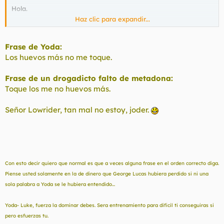
Hola.
Haz clic para expandir...
¿¿¿ No habrá querido usted decir "el más viejo aquí yo soy"
???.....
Frase de Yoda:
Los huevos más no me toque.
Frase de un drogadicto falto de metadona:
Toque los me no huevos más.
Señor Lowrider, tan mal no estoy, joder.
Con esto decir quiero que normal es que a veces alguna frase en el orden correcto diga.
Piense usted solamente en la de dinero que George Lucas hubiera perdido si ni una
sola palabra a Yoda se le hubiera entendido...
Yoda- Luke, fuerza la dominar debes. Sera entrenamiento para dificil ti conseguiras si
pero esfuerzas tu.