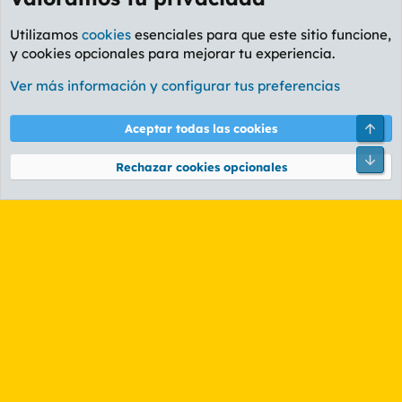
Utilizamos
cookies
esenciales para que este sitio funcione,
y cookies opcionales para mejorar tu experiencia.
Foro General
Ver más información y configurar tus preferencias
Cookies
PL OLDSTYLE AMARILLO
Cambiar fuente
Español (ES)
Arri
Aceptar todas las cookies
Contáctanos
Términos y reglas
Política de privacidad
Ayuda
R
Pie
S
Rechazar cookies opcionales
S
®
Community platform by XenForo
© 2010-2026 XenForo Ltd.