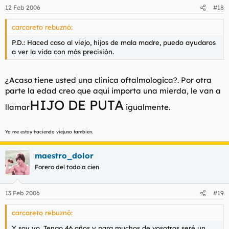
12 Feb 2006
#18
carcareto rebuznó:
P.D.: Haced caso al viejo, hijos de mala madre, puedo ayudaros
a ver la vida con más precisión.
¿Acaso tiene usted una clinica oftalmologica?. Por otra
parte la edad creo que aqui importa una mierda, le van a
HIJO DE PUTA
llamar
igualmente.
Yo me estoy haciendo viejuno tambien.
maestro_dolor
Forero del todo a cien
13 Feb 2006
#19
carcareto rebuznó:
Y soy yo. Tengo 46 años y para muchos de vosotros seré un