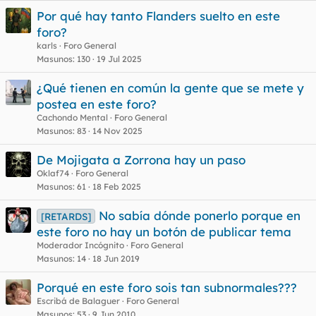
Por qué hay tanto Flanders suelto en este
foro?
karls
Foro General
Masunos
130
19 Jul 2025
¿Qué tienen en común la gente que se mete y
postea en este foro?
Cachondo Mental
Foro General
Masunos
83
14 Nov 2025
De Mojigata a Zorrona hay un paso
Oklaf74
Foro General
Masunos
61
18 Feb 2025
No sabía dónde ponerlo porque en
[RETARDS]
este foro no hay un botón de publicar tema
Moderador Incógnito
Foro General
Masunos
14
18 Jun 2019
Porqué en este foro sois tan subnormales???
Escribá de Balaguer
Foro General
Masunos
53
9 Jun 2010