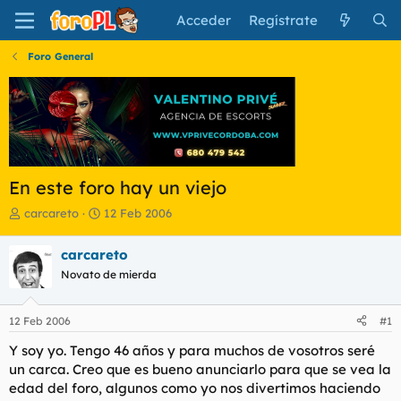
Acceder
Regístrate
Foro General
En este foro hay un viejo
I
F
carcareto
12 Feb 2006
n
e
i
c
carcareto
c
h
Novato de mierda
i
a
a
d
d
e
12 Feb 2006
#1
o
i
r
n
Y soy yo. Tengo 46 años y para muchos de vosotros seré
d
i
un carca. Creo que es bueno anunciarlo para que se vea la
e
c
edad del foro, algunos como yo nos divertimos haciendo
l
i