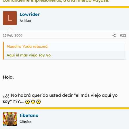
contundente impresionenos, o a la mierda váyase.
Lowrider
L
Asiduo
13 Feb 2006
#22
Maestro Yoda rebuznó:
Aquí el mas viejo soy yo.
Hola.
¿¿¿ No habrá querido usted decir "el más viejo aquí yo
soy" ???.....
tibetano
Clásico