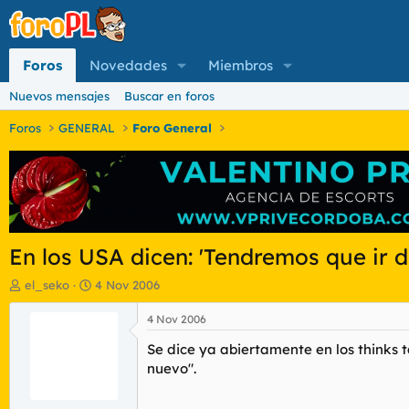
Foros
Novedades
Miembros
Nuevos mensajes
Buscar en foros
Foros
GENERAL
Foro General
En los USA dicen: 'Tendremos que ir 
I
F
el_seko
4 Nov 2006
n
e
i
c
4 Nov 2006
c
h
Se dice ya abiertamente en los thinks 
i
a
a
d
nuevo".
d
e
o
i