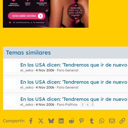
Temas similares
En los USA dicen: 'Tendremos que ir de nuevo
el_seko
4 Nov 2006
Foro General
En los USA dicen: 'Tendremos que ir de nuevo
el_seko
4 Nov 2006
Foro General
En los USA dicen: 'Tendremos que ir de nuevo
el_seko
4 Nov 2006
Foro Política
3
4
5
Facebook
X
Bluesky
LinkedIn
Reddit
Pinterest
Tumblr
WhatsApp
Email
E
Compartir: