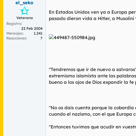
el_seko
r
n
d
i
En Estados Unidos ven ya a Europa perdi
e
c
Veterano
pasado dieron vida a Hitler, a Musolini y
l
i
Registro
t
o
22 Feb 2004
e
Mensajes
1.241
m
Reacciones
7
a
"Tendremos que ir de nuevo a salvaros"
extremismo islamista ante las palabras
bueno a los ojos de Dios expandir la fe
"No os dais cuenta porque la cobardía 
cuando el nazismo, con el que Europa c
"Entonces tuvimos que acudir en vuest